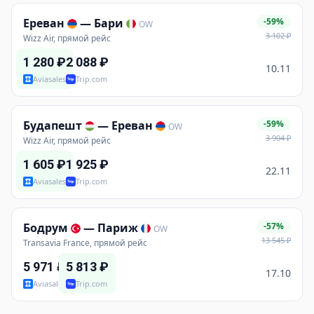
Ереван
—
Бари
-59%
OW
3 102
₽
Wizz Air, прямой рейс
1 280
₽
2 088
₽
10.11
Aviasales
Trip.com
Будапешт
—
Ереван
-59%
OW
3 904
₽
Wizz Air, прямой рейс
1 605
₽
1 925
₽
22.11
Aviasales
Trip.com
Бодрум
—
Париж
-57%
OW
13 545
₽
Transavia France, прямой рейс
5 971
₽
5 813
₽
17.10
Aviasales
Trip.com