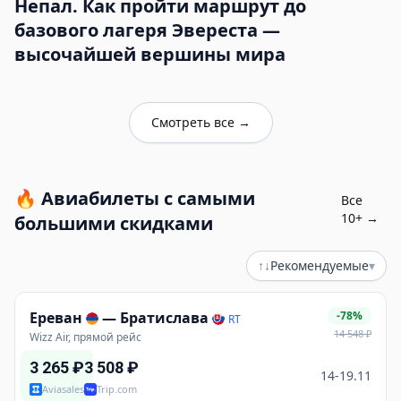
Непал. Как пройти маршрут до
базового лагеря Эвереста —
высочайшей вершины мира
Смотреть все
→
🔥
Авиабилеты с самыми
Все
10
+ →
большими скидками
↑↓
Рекомендуемые
▾
Ереван
—
Братислава
-78%
RT
14 548
₽
Wizz Air, прямой рейс
3 265
₽
3 508
₽
14-19.11
Aviasales
Trip.com