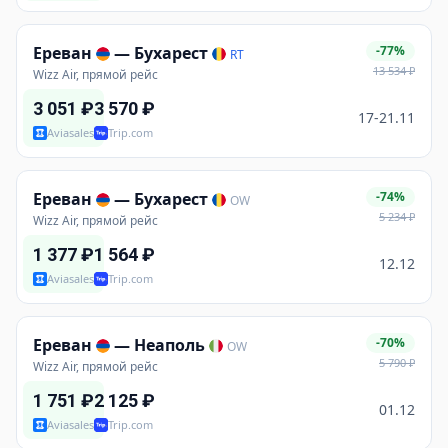
Ереван
—
Бухарест
-77%
RT
13 534
₽
Wizz Air, прямой рейс
3 051
₽
3 570
₽
17-21.11
Aviasales
Trip.com
Ереван
—
Бухарест
-74%
OW
5 234
₽
Wizz Air, прямой рейс
1 377
₽
1 564
₽
12.12
Aviasales
Trip.com
Ереван
—
Неаполь
-70%
OW
5 790
₽
Wizz Air, прямой рейс
1 751
₽
2 125
₽
01.12
Aviasales
Trip.com