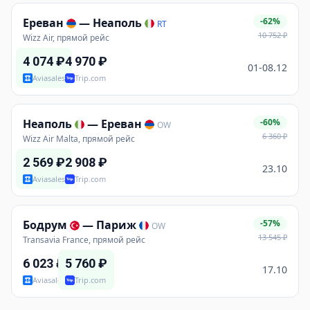
Ереван
—
Неаполь
-62%
RT
10 752
₽
Wizz Air, прямой рейс
4 074
₽
4 970
₽
01-08.12
Aviasales
Trip.com
Неаполь
—
Ереван
-60%
OW
6 360
₽
Wizz Air Malta, прямой рейс
2 569
₽
2 908
₽
23.10
Aviasales
Trip.com
Бодрум
—
Париж
-57%
OW
13 545
₽
Transavia France, прямой рейс
6 023
₽
5 760
₽
17.10
Aviasales
Trip.com