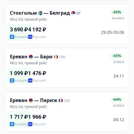
Стокгольм
—
Белград
-65%
RT
10 648
₽
Wizz Air, прямой рейс
3 690
₽
4 192
₽
29.05-03.06
Aviasales
Trip.com
Ереван
—
Бари
-65%
OW
3 102
₽
Wizz Air, прямой рейс
1 099
₽
1 476
₽
24.11
Aviasales
Trip.com
Ереван
—
Париж
-64%
OW
4 755
₽
Wizz Air, прямой рейс
1 717
₽
1 966
₽
04.12
Aviasales
Trip.com