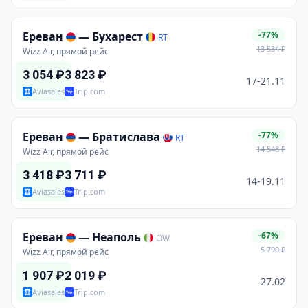
Ереван
—
Бухарест
-77%
RT
13 534
₽
Wizz Air, прямой рейс
3 054
₽
3 823
₽
17-21.11
Aviasales
Trip.com
Ереван
—
Братислава
-77%
RT
14 548
₽
Wizz Air, прямой рейс
3 418
₽
3 711
₽
14-19.11
Aviasales
Trip.com
Ереван
—
Неаполь
-67%
OW
5 790
₽
Wizz Air, прямой рейс
1 907
₽
2 019
₽
27.02
Aviasales
Trip.com