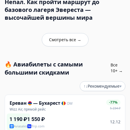
Непал. Как пройти маршрут до
базового лагеря Эвереста —
высочайшей вершины мира
Смотреть все
→
🔥
Авиабилеты с самыми
Все
10
+ →
большими скидками
↑↓
Рекомендуемые
▾
Ереван
—
Бухарест
-77%
OW
5 234
₽
Wizz Air, прямой рейс
1 190
₽
1 550
₽
12.12
Aviasales
Trip.com