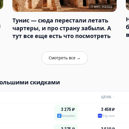
1 мес. назад
Тунис — сюда перестали летать
и
чартеры, и про страну забыли. А
тут все еще есть что посмотреть
Смотреть все
→
большими скидками
ЦЕНА
↕
3 275
₽
3 458
₽
Aviasales
Trip.com