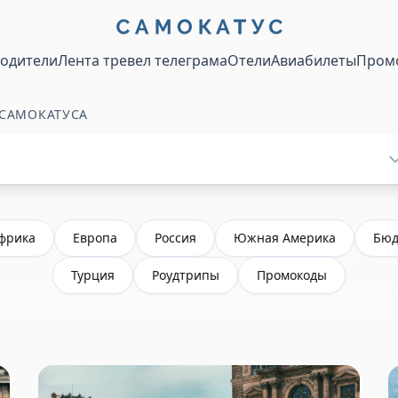
водители
Лента тревел телеграма
Отели
Авиабилеты
Пром
 САМОКАТУСА
фрика
Европа
Россия
Южная Америка
Бюд
Турция
Роудтрипы
Промокоды