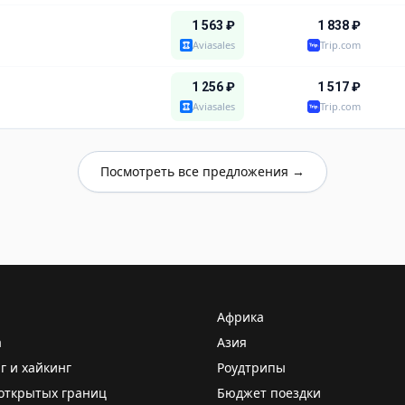
1 563
₽
1 838
₽
Aviasales
Trip.com
1 256
₽
1 517
₽
Aviasales
Trip.com
Посмотреть все предложения →
Африка
а
Азия
г и хайкинг
Роудтрипы
открытых границ
Бюджет поездки