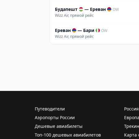
Будапешт
—
Ереван
OW
Wizz Air, прямой рейс
Ереван
—
Бари
OW
Wizz Air, прямой рейс
Путеводители
Россия
Аэропорты России
Европ
Дешевые авиабилеты
Трекин
Топ-100 дешевых авиабилетов
Карта 