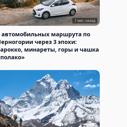
1 мес. назад
3 автомобильных маршрута по
Черногории через 3 эпохи:
барокко, минареты, горы и чашка
«полако»