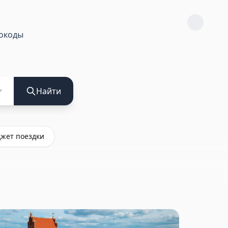
окоды
Найти
жет поездки