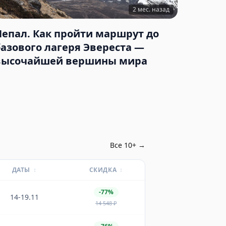
2 мес. назад
Непал. Как пройти маршрут до
базового лагеря Эвереста —
высочайшей вершины мира
Все
10
+ →
ДАТЫ
↕
СКИДКА
↕
-77%
14-19.11
14 548
₽