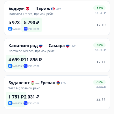
Бодрум
—
Париж
-57%
OW
13 545
₽
Transavia France, прямой рейс
5 973
₽
5 793
₽
17.10
Aviasales
Trip.com
Калининград
—
Самара
-55%
OW
10 335
₽
Nordwind Airlines, прямой рейс
4 699
₽
11 895
₽
17.11
Aviasales
Trip.com
Будапешт
—
Ереван
-55%
OW
3 904
₽
Wizz Air, прямой рейс
1 751
₽
2 031
₽
22.11
Aviasales
Trip.com