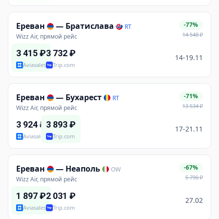
Ереван
—
Братислава
-77%
RT
14 548
₽
Wizz Air, прямой рейс
3 415
₽
3 732
₽
14-19.11
Aviasales
Trip.com
Ереван
—
Бухарест
-71%
RT
13 534
₽
Wizz Air, прямой рейс
3 924
₽
3 893
₽
17-21.11
Aviasales
Trip.com
Ереван
—
Неаполь
-67%
OW
5 790
₽
Wizz Air, прямой рейс
1 897
₽
2 031
₽
27.02
Aviasales
Trip.com