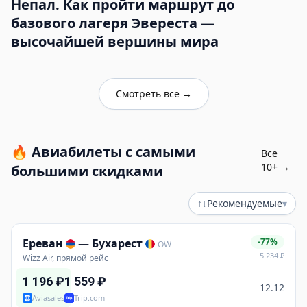
Непал. Как пройти маршрут до
базового лагеря Эвереста —
высочайшей вершины мира
Смотреть все
→
🔥
Авиабилеты с самыми
Все
10
+ →
большими скидками
↑↓
Рекомендуемые
▾
Ереван
—
Бухарест
-77%
OW
5 234
₽
Wizz Air, прямой рейс
1 196
₽
1 559
₽
12.12
Aviasales
Trip.com