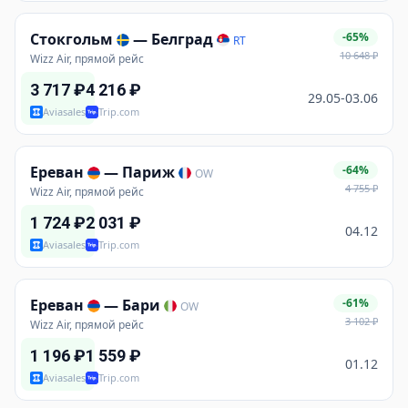
Стокгольм
—
Белград
-65%
RT
10 648
₽
Wizz Air, прямой рейс
3 717
₽
4 216
₽
29.05-03.06
Aviasales
Trip.com
Ереван
—
Париж
-64%
OW
4 755
₽
Wizz Air, прямой рейс
1 724
₽
2 031
₽
04.12
Aviasales
Trip.com
Ереван
—
Бари
-61%
OW
3 102
₽
Wizz Air, прямой рейс
1 196
₽
1 559
₽
01.12
Aviasales
Trip.com