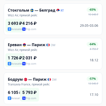
Стокгольм
—
Белград
-65%
RT
10 648
₽
Wizz Air, прямой рейс
3 693
₽
4 216
₽
29.05-03.06
Aviasales
Trip.com
Ереван
—
Париж
-64%
OW
4 755
₽
Wizz Air, прямой рейс
1 726
₽
2 031
₽
18.12
Aviasales
Trip.com
Бодрум
—
Париж
-57%
OW
13 545
₽
Transavia France, прямой рейс
6 105
₽
5 793
₽
17.10
Aviasales
Trip.com