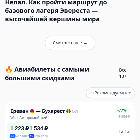
Непал. Как пройти маршрут до
базового лагеря Эвереста —
высочайшей вершины мира
Смотреть все
→
🔥
Авиабилеты с самыми
Все
10
+ →
большими скидками
↑↓
Рекомендуемые
▾
Ереван
—
Бухарест
-77%
OW
5 234
₽
Wizz Air, прямой рейс
1 223
₽
1 534
₽
12.12
Aviasales
Trip.com