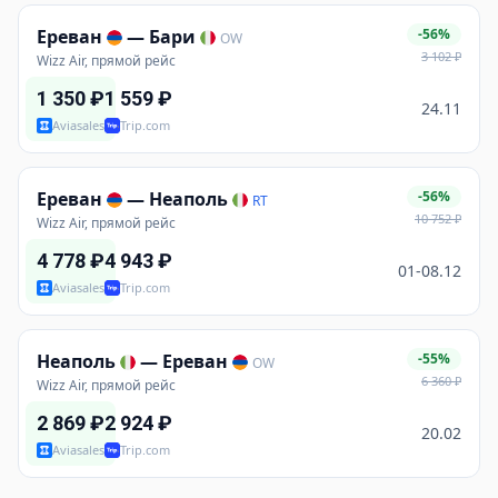
Ереван
—
Бари
-56%
OW
3 102
₽
Wizz Air, прямой рейс
1 350
₽
1 559
₽
24.11
Aviasales
Trip.com
Ереван
—
Неаполь
-56%
RT
10 752
₽
Wizz Air, прямой рейс
4 778
₽
4 943
₽
01-08.12
Aviasales
Trip.com
Неаполь
—
Ереван
-55%
OW
6 360
₽
Wizz Air, прямой рейс
2 869
₽
2 924
₽
20.02
Aviasales
Trip.com