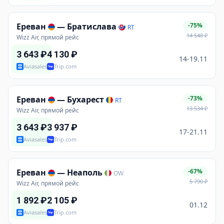
Ереван
—
Братислава
-75%
RT
14 548
₽
Wizz Air, прямой рейс
3 643
₽
4 130
₽
14-19.11
Aviasales
Trip.com
Ереван
—
Бухарест
-73%
RT
13 534
₽
Wizz Air, прямой рейс
3 643
₽
3 937
₽
17-21.11
Aviasales
Trip.com
Ереван
—
Неаполь
-67%
OW
5 790
₽
Wizz Air, прямой рейс
1 892
₽
2 105
₽
01.12
Aviasales
Trip.com