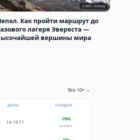
2 мес. назад
Непал. Как пройти маршрут до
базового лагеря Эвереста —
высочайшей вершины мира
Все
10
+ →
ДАТЫ
↕
СКИДКА
↕
-78%
14-19.11
14 548
₽