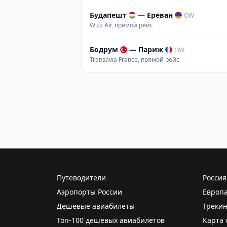
Будапешт
—
Ереван
OW
Wizz Air, прямой рейс
Бодрум
—
Париж
OW
Transavia France, прямой рейс
Путеводители
Россия
Аэропорты России
Европ
Дешевые авиабилеты
Трекин
Топ-100 дешевых авиабилетов
Карта 