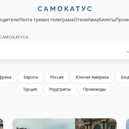
водители
Лента тревел телеграма
Отели
Авиабилеты
Пром
 САМОКАТУСА
фрика
Европа
Россия
Южная Америка
Бюд
Турция
Роудтрипы
Промокоды