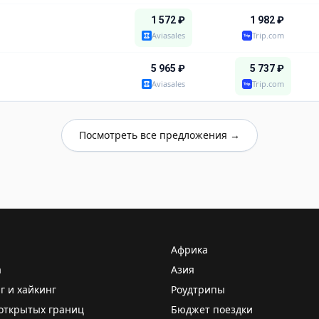
1 572
₽
1 982
₽
Aviasales
Trip.com
5 965
₽
5 737
₽
Aviasales
Trip.com
Посмотреть все предложения →
Африка
а
Азия
г и хайкинг
Роудтрипы
открытых границ
Бюджет поездки