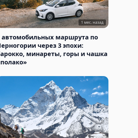
1 мес. назад
3 автомобильных маршрута по
Черногории через 3 эпохи:
барокко, минареты, горы и чашка
«полако»