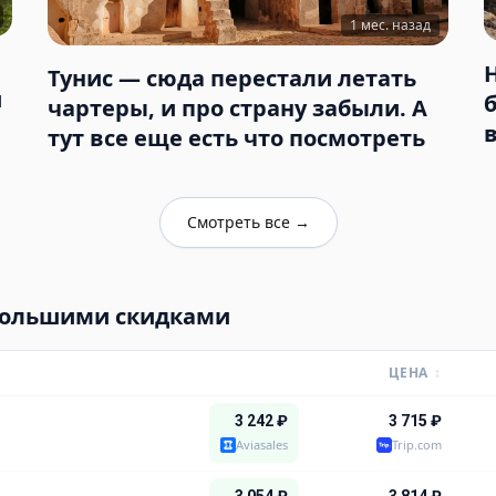
1 мес. назад
Тунис — сюда перестали летать
и
чартеры, и про страну забыли. А
тут все еще есть что посмотреть
Смотреть все
→
большими скидками
ЦЕНА
↕
3 242
₽
3 715
₽
Aviasales
Trip.com