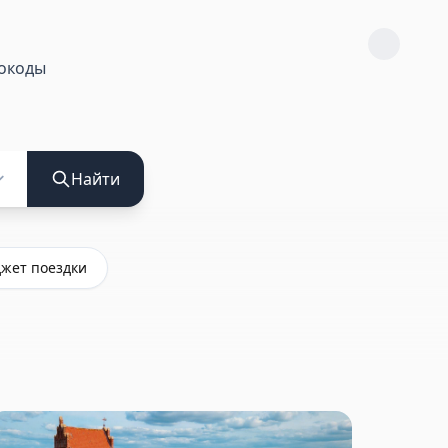
окоды
Найти
жет поездки