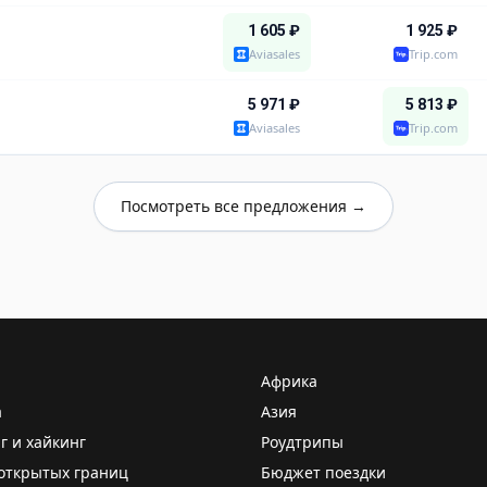
1 605
₽
1 925
₽
Aviasales
Trip.com
5 971
₽
5 813
₽
Aviasales
Trip.com
Посмотреть все предложения →
Африка
а
Азия
г и хайкинг
Роудтрипы
открытых границ
Бюджет поездки