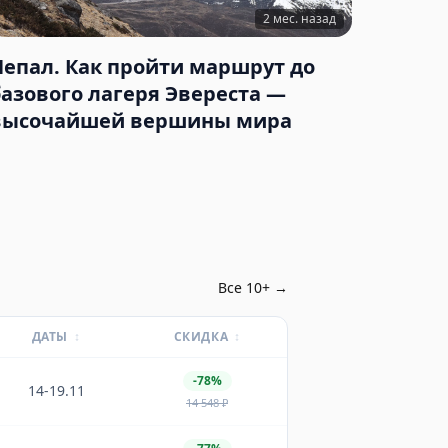
2 мес. назад
Непал. Как пройти маршрут до
базового лагеря Эвереста —
высочайшей вершины мира
Все
10
+ →
ДАТЫ
↕
СКИДКА
↕
-78%
14-19.11
14 548
₽