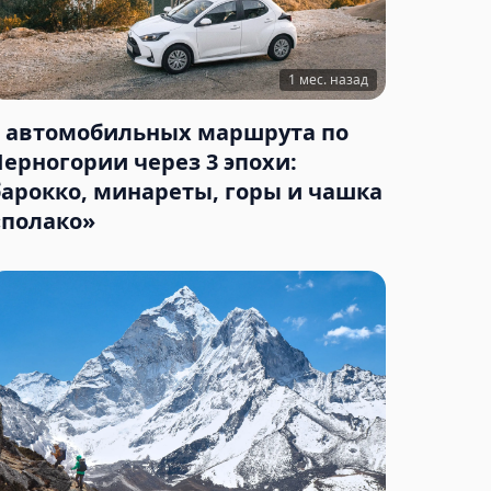
1 мес. назад
3 автомобильных маршрута по
Черногории через 3 эпохи:
барокко, минареты, горы и чашка
«полако»