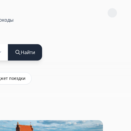
окоды
Найти
жет поездки