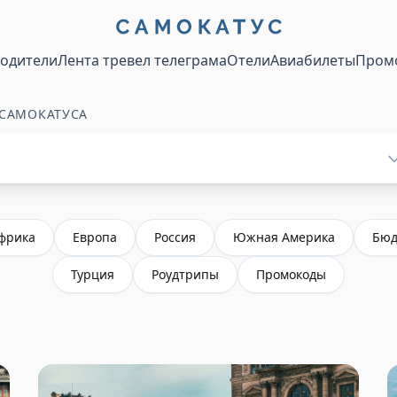
водители
Лента тревел телеграма
Отели
Авиабилеты
Пром
 САМОКАТУСА
фрика
Европа
Россия
Южная Америка
Бюд
Турция
Роудтрипы
Промокоды