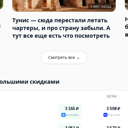
1 мес. назад
Тунис — сюда перестали летать
и
чартеры, и про страну забыли. А
тут все еще есть что посмотреть
Смотреть все
→
большими скидками
ЦЕНА
↕
3 265
₽
3 508
₽
Aviasales
Trip.com