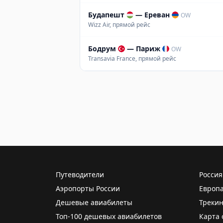
Будапешт
—
Ереван
OW
Wizz Air, прямой рейс
Бодрум
—
Париж
OW
Transavia France, прямой рейс
Путеводители
Россия
Аэропорты России
Европ
Дешевые авиабилеты
Трекин
Топ-100 дешевых авиабилетов
Карта 