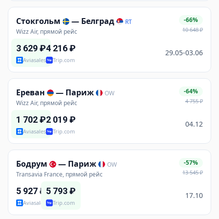
Стокгольм
—
Белград
-66%
RT
10 648
₽
Wizz Air, прямой рейс
3 629
₽
4 216
₽
29.05-03.06
Aviasales
Trip.com
Ереван
—
Париж
-64%
OW
4 755
₽
Wizz Air, прямой рейс
1 702
₽
2 019
₽
04.12
Aviasales
Trip.com
Бодрум
—
Париж
-57%
OW
13 545
₽
Transavia France, прямой рейс
5 927
₽
5 793
₽
17.10
Aviasales
Trip.com