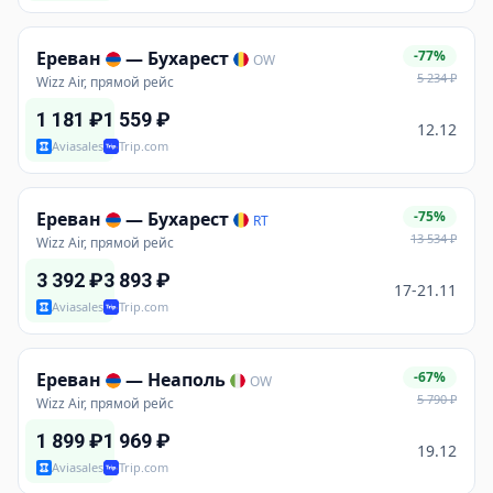
Ереван
—
Бухарест
-77%
OW
5 234
₽
Wizz Air, прямой рейс
1 181
₽
1 559
₽
12.12
Aviasales
Trip.com
Ереван
—
Бухарест
-75%
RT
13 534
₽
Wizz Air, прямой рейс
3 392
₽
3 893
₽
17-21.11
Aviasales
Trip.com
Ереван
—
Неаполь
-67%
OW
5 790
₽
Wizz Air, прямой рейс
1 899
₽
1 969
₽
19.12
Aviasales
Trip.com