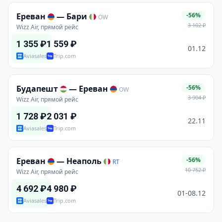
Ереван
—
Бари
-56%
OW
3 102
₽
Wizz Air, прямой рейс
1 355
₽
1 559
₽
01.12
Aviasales
Trip.com
Будапешт
—
Ереван
-56%
OW
3 904
₽
Wizz Air, прямой рейс
1 728
₽
2 031
₽
22.11
Aviasales
Trip.com
Ереван
—
Неаполь
-56%
RT
10 752
₽
Wizz Air, прямой рейс
4 692
₽
4 980
₽
01-08.12
Aviasales
Trip.com