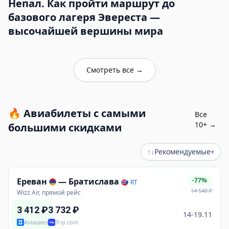
Непал. Как пройти маршрут до
базового лагеря Эвереста —
высочайшей вершины мира
Смотреть все
→
🔥
Авиабилеты с самыми
Все
10
+ →
большими скидками
↑↓
Рекомендуемые
▾
Ереван
—
Братислава
-77%
RT
14 548
₽
Wizz Air, прямой рейс
3 412
₽
3 732
₽
14-19.11
Aviasales
Trip.com