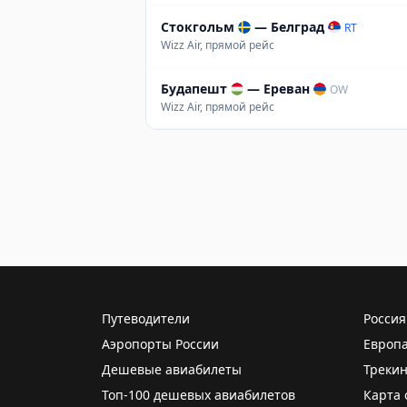
Стокгольм
—
Белград
RT
Wizz Air, прямой рейс
Будапешт
—
Ереван
OW
Wizz Air, прямой рейс
Путеводители
Россия
Аэропорты России
Европ
Дешевые авиабилеты
Трекин
Топ-100 дешевых авиабилетов
Карта 