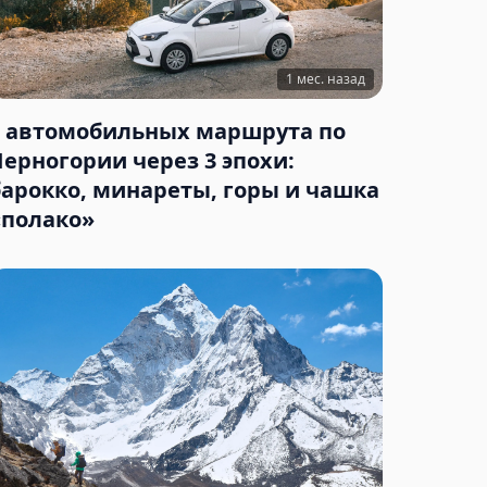
1 мес. назад
3 автомобильных маршрута по
Черногории через 3 эпохи:
барокко, минареты, горы и чашка
«полако»