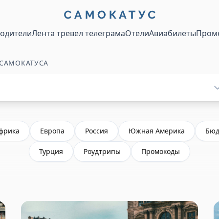
водители
Лента тревел телеграма
Отели
Авиабилеты
Пром
 САМОКАТУСА
фрика
Европа
Россия
Южная Америка
Бюд
Турция
Роудтрипы
Промокоды