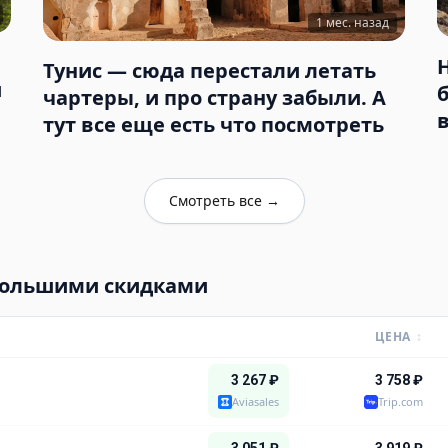
1 мес. назад
Тунис — сюда перестали летать
и
чартеры, и про страну забыли. А
тут все еще есть что посмотреть
Смотреть все
→
большими скидками
ЦЕНА
↕
3 267
₽
3 758
₽
Aviasales
Trip.com