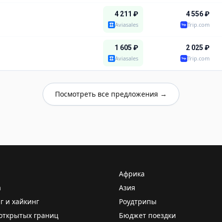
4 211
₽
4 556
₽
Aviasales
Trip.com
1 605
₽
2 025
₽
Aviasales
Trip.com
Посмотреть все предложения →
Африка
а
Азия
г и хайкинг
Роудтрипы
открытых границ
Бюджет поездки