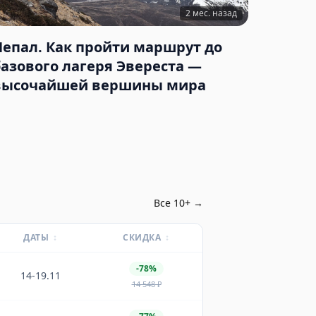
2 мес. назад
Непал. Как пройти маршрут до
базового лагеря Эвереста —
высочайшей вершины мира
Все
10
+ →
ДАТЫ
↕
СКИДКА
↕
-78%
14-19.11
14 548
₽