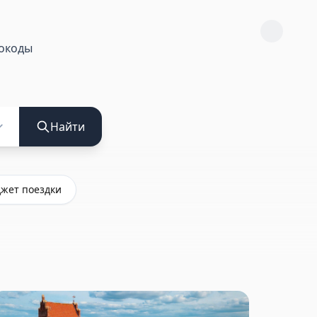
окоды
Найти
жет поездки