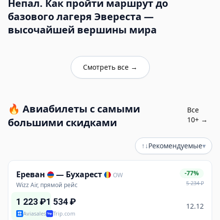
Непал. Как пройти маршрут до
базового лагеря Эвереста —
высочайшей вершины мира
Смотреть все
→
🔥
Авиабилеты с самыми
Все
10
+ →
большими скидками
↑↓
Рекомендуемые
▾
Ереван
—
Бухарест
-77%
OW
5 234
₽
Wizz Air, прямой рейс
1 223
₽
1 534
₽
12.12
Aviasales
Trip.com