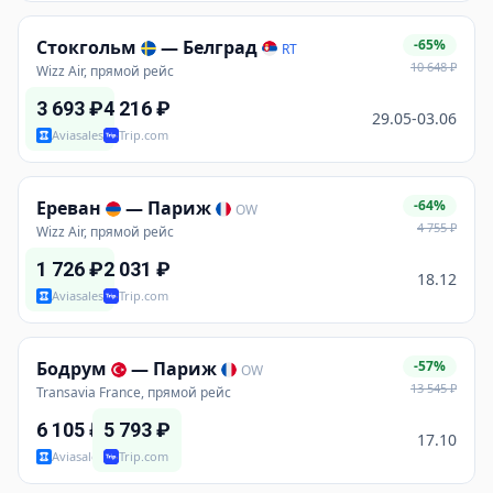
Стокгольм
—
Белград
-65%
RT
10 648
₽
Wizz Air, прямой рейс
3 693
₽
4 216
₽
29.05-03.06
Aviasales
Trip.com
Ереван
—
Париж
-64%
OW
4 755
₽
Wizz Air, прямой рейс
1 726
₽
2 031
₽
18.12
Aviasales
Trip.com
Бодрум
—
Париж
-57%
OW
13 545
₽
Transavia France, прямой рейс
6 105
₽
5 793
₽
17.10
Aviasales
Trip.com