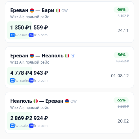
Ереван
—
Бари
-56%
OW
3 102
₽
Wizz Air, прямой рейс
1 350
₽
1 559
₽
24.11
Aviasales
Trip.com
Ереван
—
Неаполь
-56%
RT
10 752
₽
Wizz Air, прямой рейс
4 778
₽
4 943
₽
01-08.12
Aviasales
Trip.com
Неаполь
—
Ереван
-55%
OW
6 360
₽
Wizz Air, прямой рейс
2 869
₽
2 924
₽
20.02
Aviasales
Trip.com