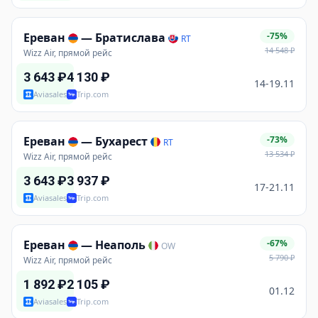
Ереван
—
Братислава
-75%
RT
14 548
₽
Wizz Air, прямой рейс
3 643
₽
4 130
₽
14-19.11
Aviasales
Trip.com
Ереван
—
Бухарест
-73%
RT
13 534
₽
Wizz Air, прямой рейс
3 643
₽
3 937
₽
17-21.11
Aviasales
Trip.com
Ереван
—
Неаполь
-67%
OW
5 790
₽
Wizz Air, прямой рейс
1 892
₽
2 105
₽
01.12
Aviasales
Trip.com