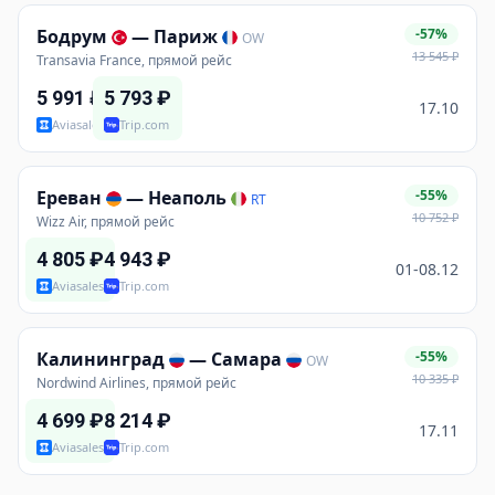
Бодрум
—
Париж
-57%
OW
13 545
₽
Transavia France, прямой рейс
5 991
₽
5 793
₽
17.10
Aviasales
Trip.com
Ереван
—
Неаполь
-55%
RT
10 752
₽
Wizz Air, прямой рейс
4 805
₽
4 943
₽
01-08.12
Aviasales
Trip.com
Калининград
—
Самара
-55%
OW
10 335
₽
Nordwind Airlines, прямой рейс
4 699
₽
8 214
₽
17.11
Aviasales
Trip.com