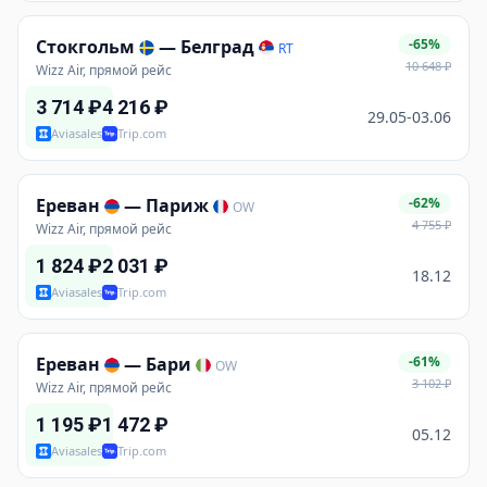
Стокгольм
—
Белград
-65%
RT
10 648
₽
Wizz Air, прямой рейс
3 714
₽
4 216
₽
29.05-03.06
Aviasales
Trip.com
Ереван
—
Париж
-62%
OW
4 755
₽
Wizz Air, прямой рейс
1 824
₽
2 031
₽
18.12
Aviasales
Trip.com
Ереван
—
Бари
-61%
OW
3 102
₽
Wizz Air, прямой рейс
1 195
₽
1 472
₽
05.12
Aviasales
Trip.com