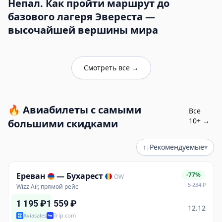
Непал. Как пройти маршрут до
базового лагеря Эвереста —
высочайшей вершины мира
Смотреть все
→
🔥
Авиабилеты с самыми
Все
10
+ →
большими скидками
↑↓
Рекомендуемые
▾
Ереван
—
Бухарест
-77%
OW
5 234
₽
Wizz Air, прямой рейс
1 195
₽
1 559
₽
12.12
Aviasales
Trip.com