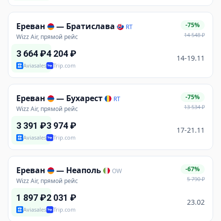
Ереван
—
Братислава
-75%
RT
14 548
₽
Wizz Air, прямой рейс
3 664
₽
4 204
₽
14-19.11
Aviasales
Trip.com
Ереван
—
Бухарест
-75%
RT
13 534
₽
Wizz Air, прямой рейс
3 391
₽
3 974
₽
17-21.11
Aviasales
Trip.com
Ереван
—
Неаполь
-67%
OW
5 790
₽
Wizz Air, прямой рейс
1 897
₽
2 031
₽
23.02
Aviasales
Trip.com