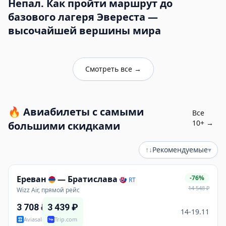
Непал. Как пройти маршрут до
базового лагеря Эвереста —
высочайшей вершины мира
Смотреть все
→
🔥
Авиабилеты с самыми
Все
10
+ →
большими скидками
↑↓
Рекомендуемые
▾
Ереван
—
Братислава
-76%
RT
14 548
₽
Wizz Air, прямой рейс
3 708
₽
3 439
₽
14-19.11
Aviasales
Trip.com