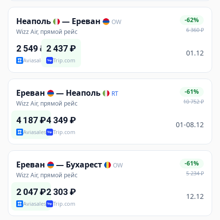
Неаполь
—
Ереван
-62%
OW
6 360
₽
Wizz Air, прямой рейс
2 549
₽
2 437
₽
01.12
Aviasales
Trip.com
Ереван
—
Неаполь
-61%
RT
10 752
₽
Wizz Air, прямой рейс
4 187
₽
4 349
₽
01-08.12
Aviasales
Trip.com
Ереван
—
Бухарест
-61%
OW
5 234
₽
Wizz Air, прямой рейс
2 047
₽
2 303
₽
12.12
Aviasales
Trip.com