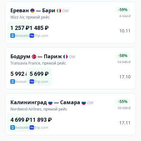
Ереван
—
Бари
-59%
OW
3 102
₽
Wizz Air, прямой рейс
1 257
₽
1 485
₽
10.11
Aviasales
Trip.com
Бодрум
—
Париж
-58%
OW
13 545
₽
Transavia France, прямой рейс
5 992
₽
5 699
₽
17.10
Aviasales
Trip.com
Калининград
—
Самара
-55%
OW
10 335
₽
Nordwind Airlines, прямой рейс
4 699
₽
11 893
₽
17.11
Aviasales
Trip.com