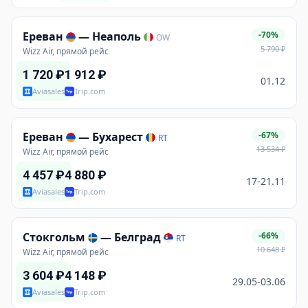
Ереван
—
Неаполь
-70%
OW
5 790
₽
Wizz Air, прямой рейс
1 720
₽
1 912
₽
01.12
Aviasales
Trip.com
Ереван
—
Бухарест
-67%
RT
13 534
₽
Wizz Air, прямой рейс
4 457
₽
4 880
₽
17-21.11
Aviasales
Trip.com
Стокгольм
—
Белград
-66%
RT
10 648
₽
Wizz Air, прямой рейс
3 604
₽
4 148
₽
29.05-03.06
Aviasales
Trip.com