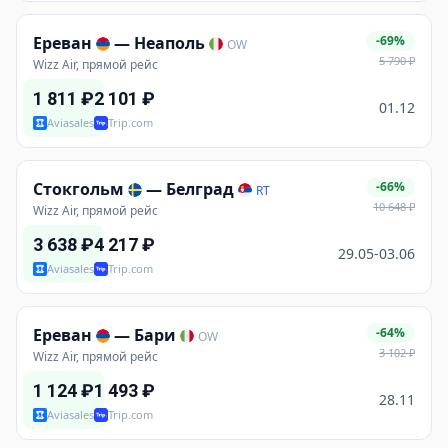
Ереван
—
Неаполь
-69%
OW
5 790
₽
Wizz Air, прямой рейс
1 811
₽
2 101
₽
01.12
Aviasales
Trip.com
Стокгольм
—
Белград
-66%
RT
10 648
₽
Wizz Air, прямой рейс
3 638
₽
4 217
₽
29.05-03.06
Aviasales
Trip.com
Ереван
—
Бари
-64%
OW
3 102
₽
Wizz Air, прямой рейс
1 124
₽
1 493
₽
28.11
Aviasales
Trip.com