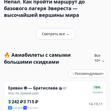
Непал. Как пройти маршрут до
базового лагеря Эвереста —
высочайшей вершины мира
Смотреть все
→
🔥
Авиабилеты с самыми
Все
10
+ →
большими скидками
↑↓
Рекомендуемые
▾
Ереван
—
Братислава
-78%
RT
14 548
₽
Wizz Air, прямой рейс
3 242
₽
3 715
₽
14-19.11
Aviasales
Trip.com