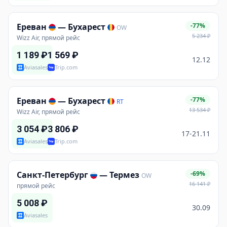
Ереван
—
Бухарест
-77%
OW
5 234
₽
Wizz Air, прямой рейс
1 189
₽
1 569
₽
12.12
Aviasales
Trip.com
Ереван
—
Бухарест
-77%
RT
13 534
₽
Wizz Air, прямой рейс
3 054
₽
3 806
₽
17-21.11
Aviasales
Trip.com
Санкт-Петербург
—
Термез
-69%
OW
16 141
₽
прямой рейс
5 008
₽
30.09
Aviasales