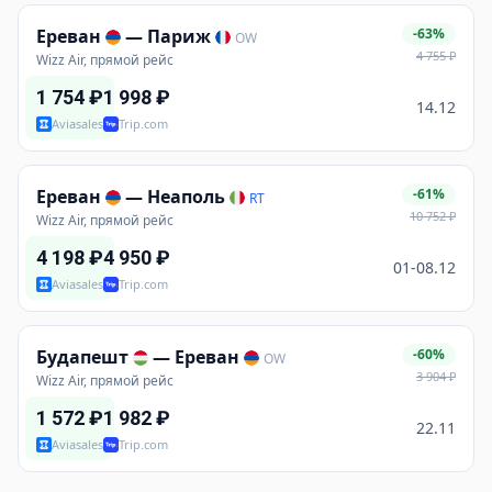
Ереван
—
Париж
-63%
OW
4 755
₽
Wizz Air, прямой рейс
1 754
₽
1 998
₽
14.12
Aviasales
Trip.com
Ереван
—
Неаполь
-61%
RT
10 752
₽
Wizz Air, прямой рейс
4 198
₽
4 950
₽
01-08.12
Aviasales
Trip.com
Будапешт
—
Ереван
-60%
OW
3 904
₽
Wizz Air, прямой рейс
1 572
₽
1 982
₽
22.11
Aviasales
Trip.com