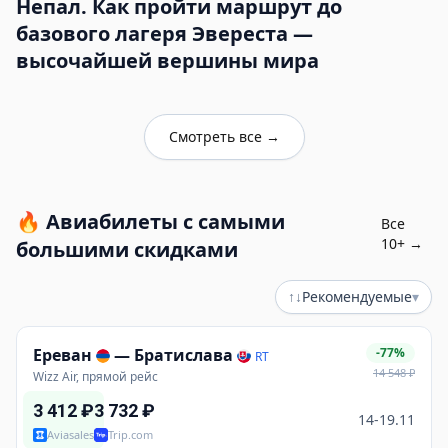
Непал. Как пройти маршрут до
базового лагеря Эвереста —
высочайшей вершины мира
Смотреть все
→
🔥
Авиабилеты с самыми
Все
10
+ →
большими скидками
↑↓
Рекомендуемые
▾
Ереван
—
Братислава
-77%
RT
14 548
₽
Wizz Air, прямой рейс
3 412
₽
3 732
₽
14-19.11
Aviasales
Trip.com