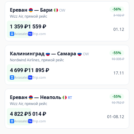
Ереван
—
Бари
-56%
OW
3 102
₽
Wizz Air, прямой рейс
1 359
₽
1 559
₽
01.12
Aviasales
Trip.com
Калининград
—
Самара
-55%
OW
10 335
₽
Nordwind Airlines, прямой рейс
4 699
₽
11 895
₽
17.11
Aviasales
Trip.com
Ереван
—
Неаполь
-55%
RT
10 752
₽
Wizz Air, прямой рейс
4 822
₽
5 014
₽
01-08.12
Aviasales
Trip.com