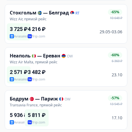
Стокгольм
—
Белград
-65%
RT
10 648
₽
Wizz Air, прямой рейс
3 725
₽
4 216
₽
29.05-03.06
Aviasales
Trip.com
Неаполь
—
Ереван
-60%
OW
6 360
₽
Wizz Air Malta, прямой рейс
2 571
₽
3 482
₽
23.10
Aviasales
Trip.com
Бодрум
—
Париж
-57%
OW
13 545
₽
Transavia France, прямой рейс
5 936
₽
5 811
₽
17.10
Aviasales
Trip.com