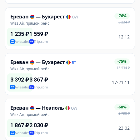
Ереван
—
Бухарест
-76%
OW
5 234
₽
Wizz Air, прямой рейс
1 235
₽
1 559
₽
12.12
Aviasales
Trip.com
Ереван
—
Бухарест
-75%
RT
13 534
₽
Wizz Air, прямой рейс
3 392
₽
3 867
₽
17-21.11
Aviasales
Trip.com
Ереван
—
Неаполь
-68%
OW
5 790
₽
Wizz Air, прямой рейс
1 867
₽
2 030
₽
23.02
Aviasales
Trip.com