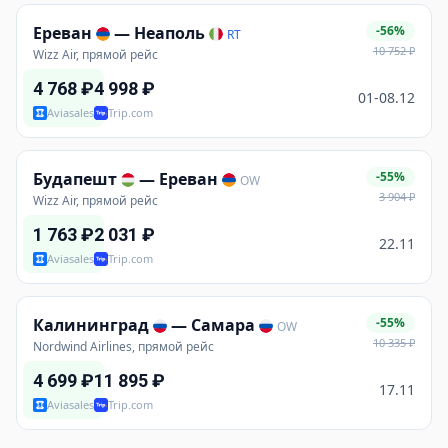
Ереван
—
Неаполь
-56%
RT
10 752
₽
Wizz Air, прямой рейс
4 768
₽
4 998
₽
01-08.12
Aviasales
Trip.com
Будапешт
—
Ереван
-55%
OW
3 904
₽
Wizz Air, прямой рейс
1 763
₽
2 031
₽
22.11
Aviasales
Trip.com
Калининград
—
Самара
-55%
OW
10 335
₽
Nordwind Airlines, прямой рейс
4 699
₽
11 895
₽
17.11
Aviasales
Trip.com