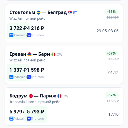
Стокгольм
—
Белград
-65%
RT
10 648
₽
Wizz Air, прямой рейс
3 722
₽
4 216
₽
29.05-03.06
Aviasales
Trip.com
Ереван
—
Бари
-57%
OW
3 102
₽
Wizz Air, прямой рейс
1 337
₽
1 598
₽
01.12
Aviasales
Trip.com
Бодрум
—
Париж
-57%
OW
13 545
₽
Transavia France, прямой рейс
5 979
₽
5 793
₽
17.10
Aviasales
Trip.com