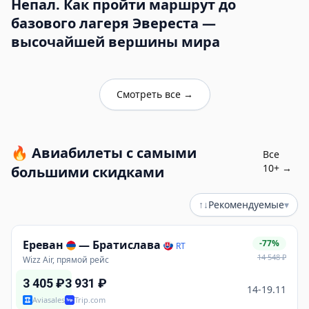
Непал. Как пройти маршрут до
базового лагеря Эвереста —
высочайшей вершины мира
Смотреть все
→
🔥
Авиабилеты с самыми
Все
10
+ →
большими скидками
↑↓
Рекомендуемые
▾
Ереван
—
Братислава
-77%
RT
14 548
₽
Wizz Air, прямой рейс
3 405
₽
3 931
₽
14-19.11
Aviasales
Trip.com