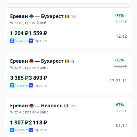
Ереван
—
Бухарест
-77%
OW
5 234
₽
Wizz Air, прямой рейс
1 204
₽
1 559
₽
12.12
Aviasales
Trip.com
Ереван
—
Бухарест
-75%
RT
13 534
₽
Wizz Air, прямой рейс
3 385
₽
3 893
₽
17-21.11
Aviasales
Trip.com
Ереван
—
Неаполь
-67%
OW
5 790
₽
Wizz Air, прямой рейс
1 907
₽
2 118
₽
01.12
Aviasales
Trip.com