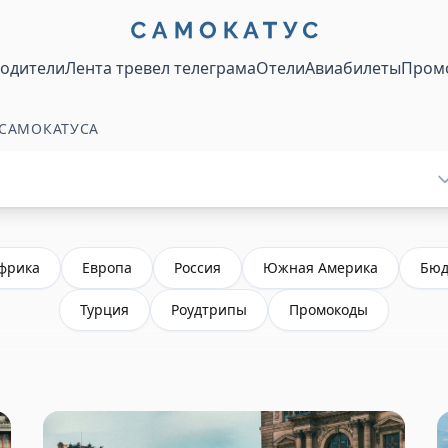
водители
Лента тревел телеграма
Отели
Авиабилеты
Пром
 САМОКАТУСА
фрика
Европа
Россия
Южная Америка
Бюд
Турция
Роудтрипы
Промокоды