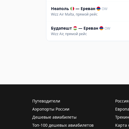
Неаполь
—
Ереван
OW
Wizz Air Malta, прямой рейс
Будапешт
—
Ереван
OW
Wizz Air, прямой рейс
Путеводители
Россия
Аэропорты России
Европ
Дешевые авиабилеты
Трекин
Топ-100 дешевых авиабилетов
Карта 