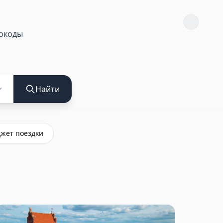
окоды
Найти
жет поездки