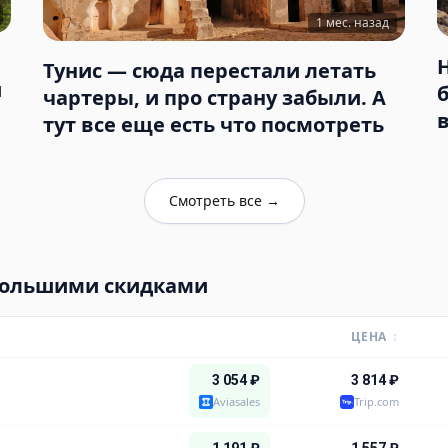
1 мес. назад
Тунис — сюда перестали летать
и
чартеры, и про страну забыли. А
тут все еще есть что посмотреть
Смотреть все
→
большими скидками
ЦЕНА
↕
3 054
₽
3 814
₽
Aviasales
Trip.com