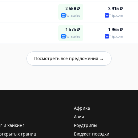
2 558
₽
2 915
₽
Aviasales
Trip.com
1 575
₽
1 965
₽
Aviasales
Trip.com
Посмотреть все предложения →
Африка
а
Азия
г и хайкинг
Роудтрипы
открытых границ
Бюджет поездки