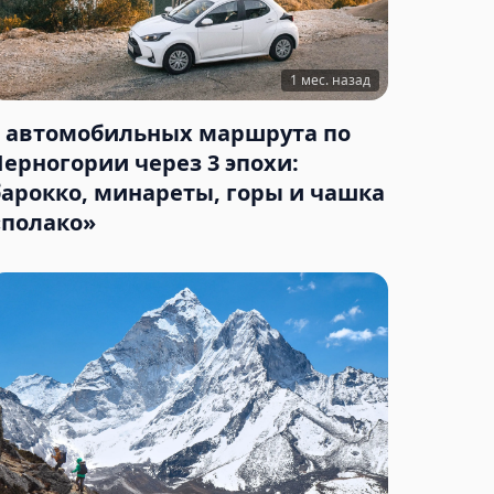
1 мес. назад
3 автомобильных маршрута по
Черногории через 3 эпохи:
барокко, минареты, горы и чашка
«полако»