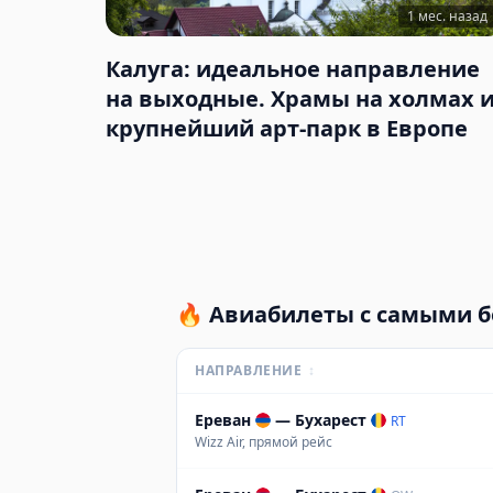
1 мес. назад
Калуга: идеальное направление
на выходные. Храмы на холмах 
крупнейший арт-парк в Европе
🔥
Авиабилеты с самыми 
НАПРАВЛЕНИЕ
↕
Ереван
—
Бухарест
RT
Wizz Air, прямой рейс