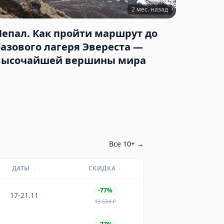
2 мес. назад
Непал. Как пройти маршрут до
базового лагеря Эвереста —
высочайшей вершины мира
Все
10
+ →
ДАТЫ
↕
СКИДКА
↕
-77%
17-21.11
13 534
₽