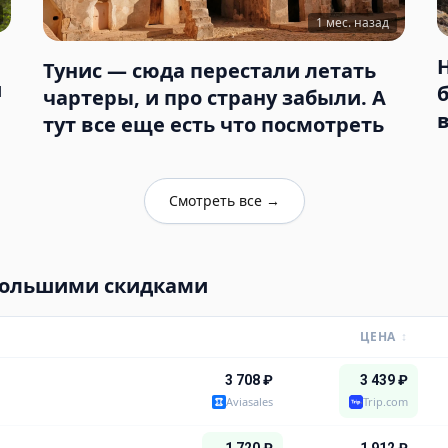
1 мес. назад
Тунис — сюда перестали летать
и
чартеры, и про страну забыли. А
тут все еще есть что посмотреть
Смотреть все
→
большими скидками
ЦЕНА
↕
3 708
₽
3 439
₽
Aviasales
Trip.com