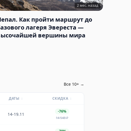
2 мес. назад
Непал. Как пройти маршрут до
базового лагеря Эвереста —
высочайшей вершины мира
Все
10
+ →
ДАТЫ
↕
СКИДКА
↕
-76%
14-19.11
14 548
₽