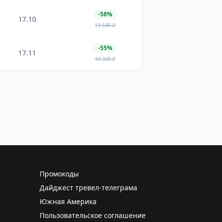
-58%
17.10
13 545
₽
-55%
17.11
10 335
₽
Промокоды
Дайджест тревел-телеграма
Южная Америка
Пользовательское соглашение