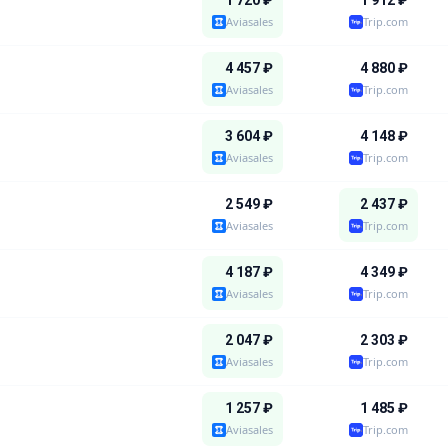
1 720
₽
1 912
₽
Aviasales
Trip.com
4 457
₽
4 880
₽
Aviasales
Trip.com
3 604
₽
4 148
₽
Aviasales
Trip.com
2 549
₽
2 437
₽
Aviasales
Trip.com
4 187
₽
4 349
₽
Aviasales
Trip.com
2 047
₽
2 303
₽
Aviasales
Trip.com
1 257
₽
1 485
₽
Aviasales
Trip.com