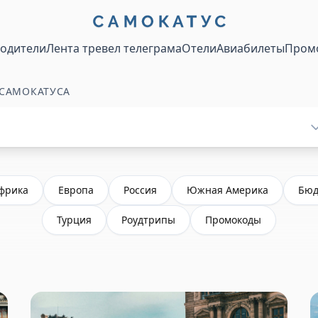
водители
Лента тревел телеграма
Отели
Авиабилеты
Пром
 САМОКАТУСА
фрика
Европа
Россия
Южная Америка
Бюд
Турция
Роудтрипы
Промокоды