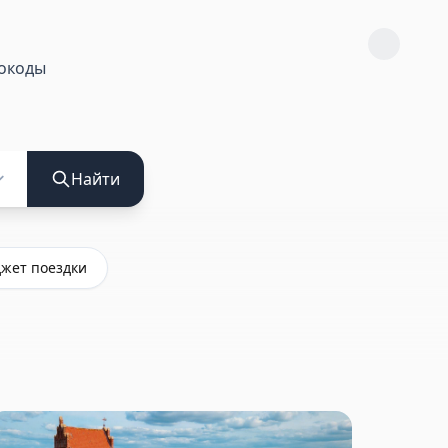
окоды
Найти
жет поездки