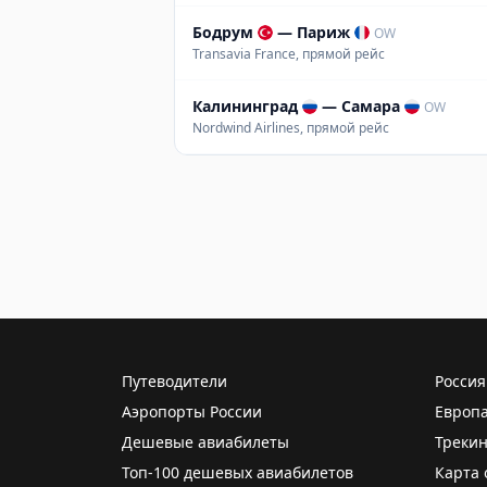
Бодрум
—
Париж
OW
Transavia France, прямой рейс
Калининград
—
Самара
OW
Nordwind Airlines, прямой рейс
Путеводители
Россия
Аэропорты России
Европ
Дешевые авиабилеты
Трекин
Топ-100 дешевых авиабилетов
Карта 