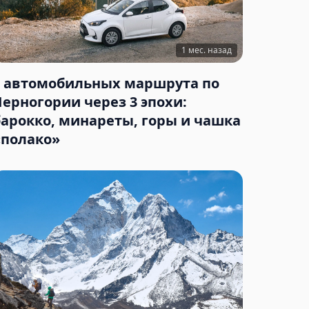
1 мес. назад
3 автомобильных маршрута по
Черногории через 3 эпохи:
барокко, минареты, горы и чашка
«полако»