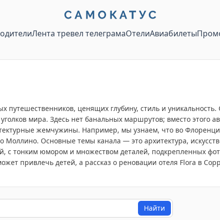
водители
Лента тревел телеграма
Отели
Авиабилеты
Пром
 путешественников, ценящих глубину, стиль и уникальность. О
 уголков мира. Здесь нет банальных маршрутов; вместо этого а
тектурные жемчужины. Например, мы узнаем, что во Флоренции
о Моллино. Основные темы канала — это архитектура, искусств
й, с тонким юмором и множеством деталей, подкрепленных фот
ожет привлечь детей, а рассказ о реновации отеля Flora в Со
Найти