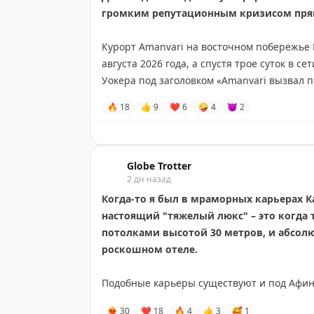
19. Ванкувер
громким репутационным кризисом прям
20. Вена
Курорт Amanvari на восточном побережье
августа 2026 года, а спустя трое суток в 
Уокера под заголовком «Amanvari вызвал 
Уокер полностью оплатил проживание по с
🔥
18
👍
9
❤
6
🤪
4
😈
2
и заранее предупредил отель о съемке, но
имейл об аннуляции брони, который даже н
сокращение потока гостей ради отладки о
же ночь продолжали продаваться на сайте
Globe Trotter
2 дн назад
истории оказался менеджмент: когда гость 
въезде, не позволила связаться с руководс
Когда-то я был в мраморных карьерах К
показал на своем канале.
настоящий "тяжелый люкс" – это когда 
потолками высотой 30 метров, и абсолю
Попытки деэскалировать конфликт со сторо
роскошном отеле.
выбрала стратегию полного молчания: пиа
а негативные отзывы в Google – их за сут
Подобные карьеры существуют и под Афин
около 1,5 – были массово удалены.
художников, декораторов и организаторов
❤‍🔥
30
❤
18
🔥
4
👍
3
🥰
1