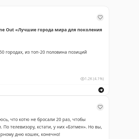
ime Out «Лучшие города мира для поколения
50 городах, из топ-20 половина позиций
мосфера сообщества (насколько сильно жители
1.2K
(4.1%)
ность к городу): все 100% опрошенных оценили
й результат в рейтинге. 93% назвали город
, бары и культурная программа, а все без
ак красивый – не в последнюю очередь
ному в список Всемирного наследия ЮНЕСКО. Я
красивый, такой дешевый и такой дружелюбный
еюсь, что котю не бросали 20 раз, чтобы
 таким!
По телевизору, кстати, у них «Бэтмен». Но вы,
ирному дню кошек, конечно!