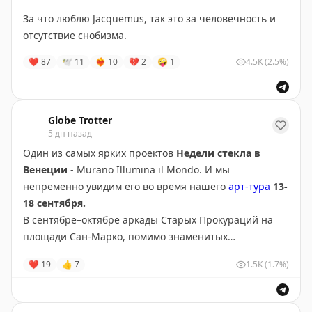
размером территории нетронутых тропических лесов
собирает обе истории на одной пицце: основа – из
и пляжей, по которым разгуливают зебры – их
За что люблю Jacquemus, так это за человечность и
печёных томатов, а поверх – капли майонеза со
Голдсмит завез из Африки.
отсутствие снобизма.
вкусом того самого раннего рецепта. Сверху – дымная
❤
87
🕊
11
❤‍🔥
10
💔
2
🤪
1
4.5K
(2.5%)
крошка из паприки.
Globe Trotter
5 дн назад
Один из самых ярких проектов
Недели стекла в
Венеции
- Murano Illumina il Mondo. И мы
непременно увидим его во время нашего
арт-тура
13-
18 сентября.
В сентябре–октябре аркады Старых Прокураций на
площади Сан-Марко, помимо знаменитых
светильников “чезенделло” (светлячок)
в форме
❤
19
👍
7
1.5K
(1.7%)
колбы, будут освещать арт-люстры. Их создают
знаменитые художники, дизайнеры и архитекторы в
сотрудничестве с муранскими мастерскими. В этом