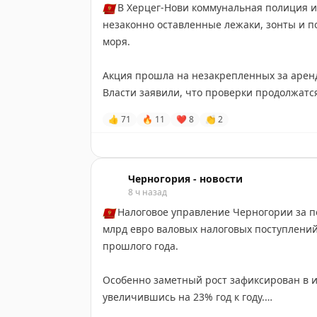
🇲🇪
В Херцег-Нови коммунальная полиция и
незаконно оставленные лежаки, зонты и п
моря.
Акция прошла на незакрепленных за арен
Власти заявили, что проверки продолжатс
пользоваться общественными купальнями
👍
71
🔥
11
❤
8
👏
2
Черногория-Новости
Черногория - новости
8 ч назад
🇲🇪
Налоговое управление Черногории за пе
млрд евро валовых налоговых поступлений
прошлого года.
Особенно заметный рост зафиксирован в и
увеличившись на 23% год к году.