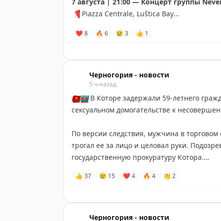
7 августа | 21:00 — Концерт группы Neve
📍
Piazza Centrale, Luštica Bay
❤
8
🔥
6
😢
3
👍
1
8 августа | 21:00 — Alpha Trianguli
📍
Амфитеатр, Marina Village
11 августа | 21:00 — Театральная поста
Черногория - новости
📍
Малый волнорез, Marina Village
5 ч назад
Возраст 16+ | Доступны субтитры на англ
🇲🇪
🇦🇿
В Которе задержали 59-летнего граж
сексуальном домогательстве к несоверше
15 августа | 21:00 — Живой концерт : Ja
📍
Малый волнорез, Marina Village
По версии следствия, мужчина в торговом
трогал ее за лицо и целовал руки. Подозр
21 августа | 21:00 — Концерт Александр
государственную прокуратуру Котора.
📍
Piazza Centrale, Luštica Bay
👍
37
😢
15
❤
4
🔥
4
👏
2
Черногория-Новости
26 августа | 21:00 — Antonia Vučinović & A
📍
Амфитеатр, Marina Village
Черногория - новости