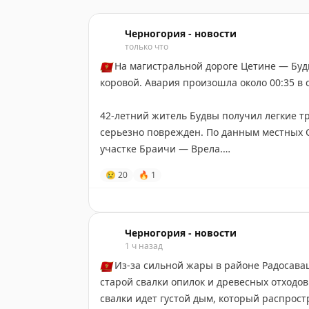
Черногория - новости
только что
🇲🇪
На магистральной дороге Цетине — Будв
коровой. Авария произошла около 00:35 в 
42-летний житель Будвы получил легкие т
серьезно поврежден. По данным местных 
участке Браичи — Врела.
😢
20
🔥
1
Черногория-Новости
Черногория - новости
1 ч назад
🇲🇪
Из-за сильной жары в районе Радосава
старой свалки опилок и древесных отходо
свалки идет густой дым, который распрост