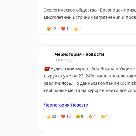
Экологическое общество «Брезница» приз
многолетний источник загрязнения и пров
окружающей среды и здоровья жителей.
😢
12
❤
1
👍
1
Черногория-Новости
Черногория - новости
3 ч назад
🇲🇪
Нудистский курорт Ada Bojana в Улцине 
выручка уже на 23–24% выше прошлогодней
увеличилось. По данным компании Ulcinjska
свободные места на курорте найти все сло
Черногория-Новости
👍
23
❤
10
😢
9
🔥
4
👏
1