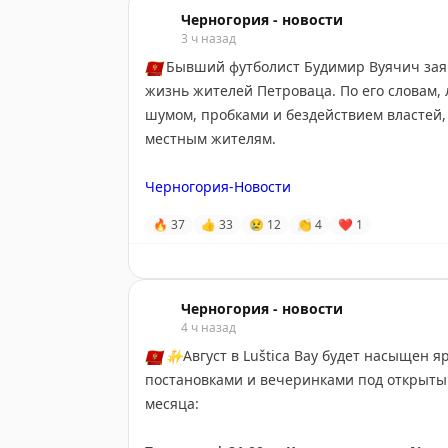
Черногория - новости
3 ч назад
🇲🇪
Бывший футболист Будимир Вуячич заяв
жизнь жителей Петроваца. По его словам,
шумом, пробками и бездействием властей,
местным жителям.
Черногория-Новости
🔥
37
👍
33
😢
12
👏
4
❤
1
Черногория - новости
4 ч назад
🇲🇪
✨
Август в Luštica Bay будет насыщен
постановками и вечеринками под открыты
месяца: