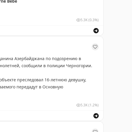
rne Bebe
5.3K
(0.3%)
новка - Трилогия «НОВЫЙ ЧЕЛОВЕК»
ийском языке
данина Азербайджана по подозрению в
ннолетней, сообщили в полиции Черногории.
noska
 объекте преследовал 16-летнюю девушку,
еваемого передадут в Основную
ы Радович
5.3K
(1.2%)
llegria