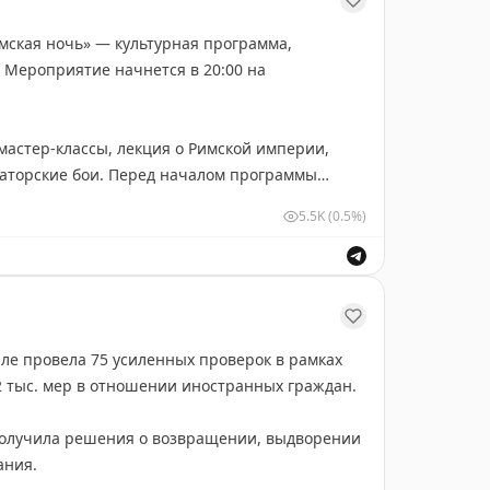
имская ночь» — культурная программа,
. 4 — Inner City
 Мероприятие начнется в 20:00 на
a Bay
лной луной.
/event/full-moon-party-2026-tivat/
мастер-классы, лекция о Римской империи,
иаторские бои. Перед началом программы
озаики с экскурсоводом.
5.5K
(0.5%)
е провела 75 усиленных проверок в рамках
 тыс. мер в отношении иностранных граждан.
получила решения о возвращении, выдворении
ания.