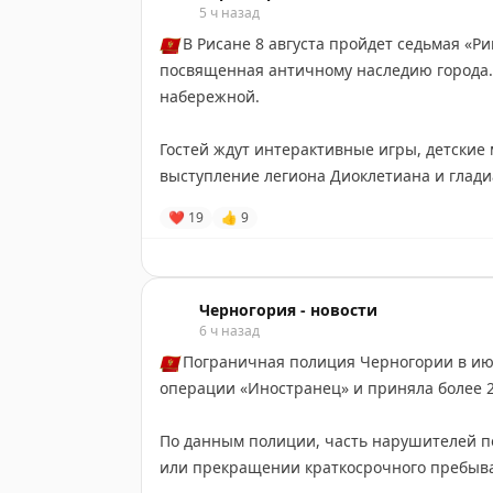
На все мероприятия вход свободный
5 ч назад
🇲🇪
В Рисане 8 августа пройдет седьмая «Р
🌕
28 августа | 21:00 — Full Moon Party Vol
посвященная античному наследию города.
📍
Pura Vida Beach (ex. Pecka Beach), Luštic
набережной.
Главная пляжная вечеринка месяца под по
🎟
Билеты по ссылке:
https://new.gigstix.me
Гостей ждут интерактивные игры, детские 
выступление легиона Диоклетиана и глад
Ждем вас в Luštica Bay!
можно будет бесплатно посетить Римские м
❤
19
👍
9
#реклама
Черногория-Новости
Черногория - новости
6 ч назад
🇲🇪
Пограничная полиция Черногории в июл
операции «Иностранец» и приняла более 2
По данным полиции, часть нарушителей 
или прекращении краткосрочного пребыв