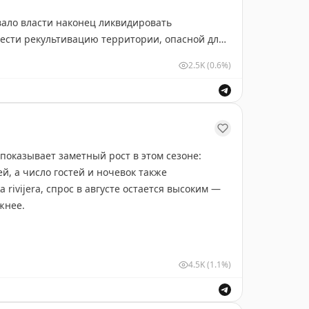
вало власти наконец ликвидировать
ести рекультивацию территории, опасной для
2.5K
(0.6%)
показывает заметный рост в этом сезоне:
, а число гостей и ночевок также
 rivijera, спрос в августе остается высоким —
жнее.
4.5K
(1.1%)