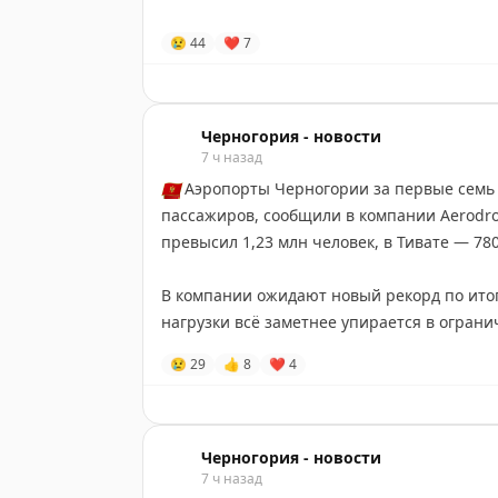
Черногория-Новости
😢
44
❤
7
Черногория - новости
7 ч назад
🇲🇪
Аэропорты Черногории за первые семь 
пассажиров, сообщили в компании Aerodro
превысил 1,23 млн человек, в Тивате — 780
В компании ожидают новый рекорд по итог
нагрузки всё заметнее упирается в огра
😢
29
👍
8
❤
4
Черногория-Новости
Черногория - новости
7 ч назад