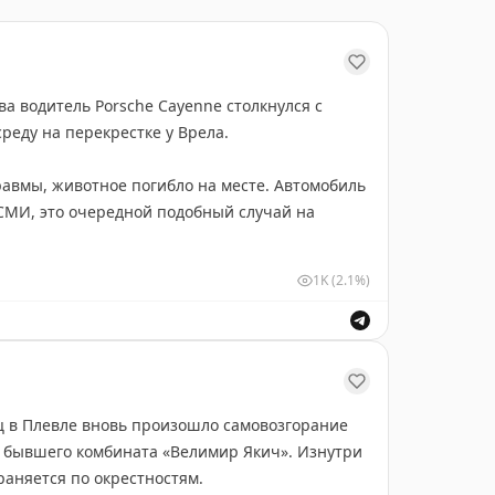
а водитель Porsche Cayenne столкнулся с
среду на перекрестке у Врела.
равмы, животное погибло на месте. Автомобиль
СМИ, это очередной подобный случай на
1K
(2.1%)
ц в Плевле вновь произошло самовозгорание
в бывшего комбината «Велимир Якич». Изнутри
раняется по окрестностям.