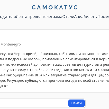
водители
Лента тревел телеграма
Отели
Авиабилеты
Пром
ssMontenegro
ресуется Черногорией, её жизнью, событиями и возможностями
еты и подробные обзоры, помогающие ориентироваться в черн
омических новостей до практических советов для туристов и р
вступят в силу с 1 ноября 2026 года, как в постах 76 и 109. Ка
кие как оформление ВНЖ или закрытие старых фирм для цифровы
 Регулярно публикуются прогнозы погоды по всей стране, наприм
тдыха.
Найти