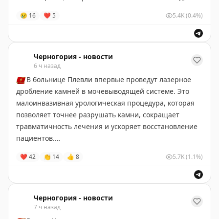
нашли 4 923 предмета одежды, сумок, кошельков,
😢
16
❤
5
5.4K
(0.4%)
часов и аксессуаров известных марок. Стоимость
изъятого оценивается почти в €2 млн. Против
задержанного также поданы административные
заявления за нарушения в торговле и защите прав
Черногория - новости
6 ч назад
потребителей.
🇲🇪
В больнице Плевли впервые проведут лазерное
Черногория-Новости
дробление камней в мочевыводящей системе. Это
малоинвазивная урологическая процедура, которая
позволяет точнее разрушать камни, сокращает
травматичность лечения и ускоряет восстановление
пациентов.
❤
42
👏
14
👍
8
5.7K
(1.1%)
Черногория-Новости
Черногория - новости
7 ч назад