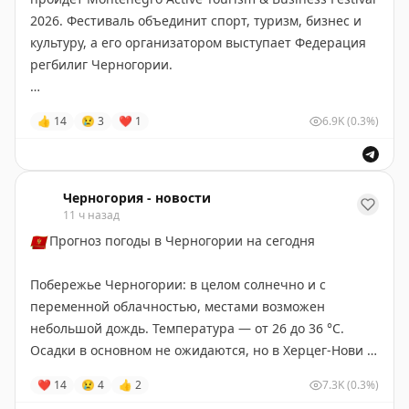
2026. Фестиваль объединит спорт, туризм, бизнес и
культуру, а его организатором выступает Федерация
регбилиг Черногории.
В программе заявлены встречи делегаций городов,
👍
14
😢
3
❤
1
6.9K
(0.3%)
спортивные мероприятия и международный матч по
регбилиг между сборными Черногории и Сербии.
Черногория-Новости
Черногория - новости
11 ч назад
🇲🇪
Прогноз погоды в Черногории на сегодня
Побережье Черногории: в целом солнечно и с
переменной облачностью, местами возможен
небольшой дождь. Температура — от 26 до 36 °C.
Осадки в основном не ожидаются, но в Херцег-Нови и
Которе возможно до 0,5 мм дождя, в Тивате — до 0,2
❤
14
😢
4
👍
2
7.3K
(0.3%)
мм. Ветер преимущественно западный и юго-