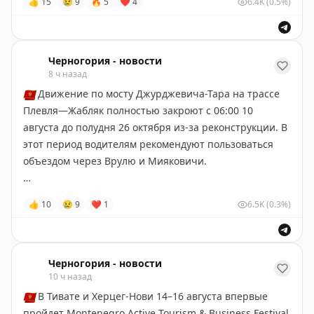
👍
15
😢
9
🔥
5
❤
4
6.4K
(0.5%)
$3,4 млрд. Барати находится в экстрадиционном
аресте в Черногории.
Черногория-Новости
Черногория - новости
8 ч назад
🇲🇪
Движение по мосту Джурджевича-Тара на трассе
Плевля—Жабляк полностью закроют с 06:00 10
августа до полудня 26 октября из-за реконструкции. В
этот период водителям рекомендуют пользоваться
объездом через Врулю и Мияковичи.
Черногория-Новости
👍
10
😢
9
❤
1
6.5K
(0.3%)
Черногория - новости
10 ч назад
🇲🇪
В Тивате и Херцег-Нови 14–16 августа впервые
пройдет Montenegro Active Tourism & Business Festival