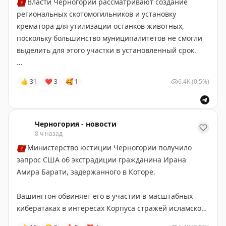
🇲🇪
Власти Черногории рассматривают создание
региональных скотомогильников и установку
крематора для утилизации останков животных,
поскольку большинство муниципалитетов не смогли
выделить для этого участки в установленный срок.
Проблема может затормозить переговоры с ЕС по
👍
31
❤
3
🥰
1
6.4K
(0.5%)
главе о безопасности пищевых продуктов,
ветеринарии и фитосанитарном контроле, поэтому
правительство готовит срочные временные меры.
Черногория - новости
8 ч назад
Черногория-Новости
🇲🇪
Министерство юстиции Черногории получило
запрос США об экстрадиции гражданина Ирана
Амира Барати, задержанного в Которе.
Вашингтон обвиняет его в участии в масштабных
кибератаках в интересах Корпуса стражей исламской
революции. По версии США, ущерб от атак превысил