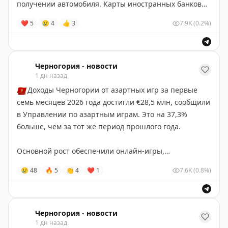
получении автомобиля. Карты иностранных банков
также принимаются на сайте.
❤
5
😢
4
👍
3
7.9K
(0.2%)
❗
Только для подписчиков нашего канала действует
промо-код
MonteVIP3326
при введении которого в
поле "комментарий" клиент получает приоритетное
Черногория - новости
1 дн назад
обслуживание в течении всего заказа.
🇲🇪
Доходы Черногории от азартных игр за первые
Заказать автомобиль можно
по этой ссылке
семь месяцев 2026 года достигли €28,5 млн, сообщили
localrent.com
в Управлении по азартным играм. Это на 37,3%
больше, чем за тот же период прошлого года.
#реклама
Основной рост обеспечили онлайн-игры,
поступления от которых превысили €12,2 млн.
😢
48
🔥
5
👏
4
❤
1
7.6K
(0.8%)
Черногория-Новости
Черногория - новости
1 дн назад