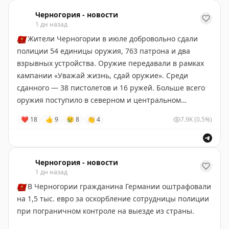
Что важно знать?
Черногория - новости
1 дн назад
✔️
обучение проходит в школе Adriatic College в Будве
🇲🇪
Жители Черногории в июле добровольно сдали
✔️
выпускные экзамены сдаются на базе Adriatic
полиции 54 единицы оружия, 763 патрона и два
College
взрывных устройства. Оружие передавали в рамках
✔️
выпускники получают государственный диплом о
кампании «Уважай жизнь, сдай оружие». Среди
среднем образовании Сербии, с которым можно
сданного — 38 пистолетов и 16 ружей. Больше всего
поступать в университеты по всему миру
оружия поступило в северном и центральном
✔️
доступен индивидуальный образовательный
регионах страны.
❤
18
👍
9
😢
8
👏
4
7.9K
(0.5%)
маршрут
Черногория-Новости
Ещё одна особенность программы - возможность
пройти 4 года гимназии за 2 года при условии
Черногория - новости
1 дн назад
успешной сдачи экзаменов по итогам каждого класса.
🇲🇪
В Черногории гражданина Германии оштрафовали
Если ваш ребёнок закончил 9 класс, и вы
на 1,5 тыс. евро за оскорбление сотрудницы полиции
рассматриваете варианты обучения в старшей
при пограничном контроле на выезде из страны.
школе, будем рады рассказать подробнее о