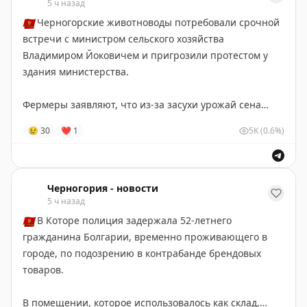
5 ч назад
🇲🇪
Черногорские животноводы потребовали срочной
встречи с министром сельского хозяйства
Владимиром Йоковичем и пригрозили протестом у
здания министерства.
Фермеры заявляют, что из-за засухи урожай сена
резко снизился, закупать его приходится в регионе
😢
30
❤
1
5K
(0.6%)
более чем вдвое дороже, что может привести к росту
цен на их продукцию.
Черногория-Новости
Черногория - новости
5 ч назад
🇲🇪
В Которе полиция задержала 52-летнего
гражданина Болгарии, временно проживающего в
городе, по подозрению в контрабанде брендовых
товаров.
В помещении, которое использовалось как склад,