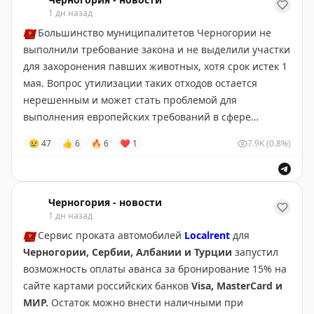
1 дн назад
🇲🇪
Большинство муниципалитетов Черногории не
выполнили требование закона и не выделили участки
для захоронения павших животных, хотя срок истек 1
мая. Вопрос утилизации таких отходов остается
нерешенным и может стать проблемой для
выполнения европейских требований в сфере
ветеринарного контроля.
😢
47
👍
6
🔥
6
❤
1
7.9K
(0.8%)
Черногория-Новости
Черногория - новости
1 дн назад
🇲🇪
Сервис проката автомобилей
Localrent
для
Черногории, Сербии, Албании и Турции
запустил
возможность оплаты аванса за бронирование 15% на
сайте картами российских банков
Visa, MasterCard и
МИР.
Остаток можно внести наличными при