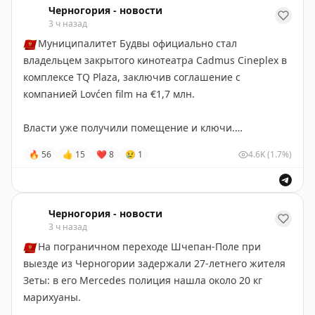
Черногория - новости
3 ч назад
🇲🇪
Муниципалитет Будвы официально стал
владельцем закрытого кинотеатра Cadmus Cineplex в
комплексе TQ Plaza, заключив соглашение с
компанией Lovćen film на €1,7 млн.
Власти уже получили помещение и ключи.
Ожидается, что кинотеатр снова начнет работать в
🔥
56
👍
15
❤
8
😢
1
4.6K
(1.7%)
конце сентября или начале октября.
Черногория-Новости
Черногория - новости
3 ч назад
🇲🇪
На пограничном переходе Шчепан-Поле при
выезде из Черногории задержали 27-летнего жителя
Зеты: в его Mercedes полиция нашла около 20 кг
марихуаны.