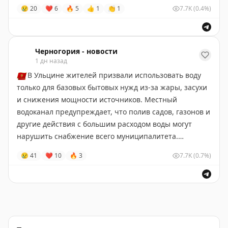
😢
20
❤
6
🔥
5
👍
1
👏
1
7.7K
(0.4%)
Для возобновления выплат потребуется
перераспределение средств или корректировка
госбюджета.
Черногория - новости
1 дн назад
Черногория-Новости
🇲🇪
В Ульцине жителей призвали использовать воду
только для базовых бытовых нужд из-за жары, засухи
и снижения мощности источников. Местный
водоканал предупреждает, что полив садов, газонов и
другие действия с большим расходом воды могут
нарушить снабжение всего муниципалитета.
😢
41
❤
10
🔥
3
7.7K
(0.7%)
Коммунальные службы усилят проверки
рационального потребления и законности
подключений к сети. При нарушениях обещают
применять предусмотренные законом меры.
Черногория-Новости