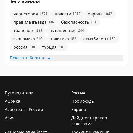
Теги канала
черногория
новости
европа
1571
1317
1042
правила въезда
безопасность
386
351
транспорт
путешествия
281
244
экономика
политика
авиабилеты
210
182
153
россия
турция
138
136
Показать больше →
Путеводители
Россия
Африка
Промокоды
Аэропорты России
Европа
Азия
Дайджест тревел-
телеграма
Дешевые авиабилеты
Трекинг и хайкинг