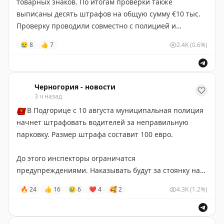
товарных знаков. По итогам проверки также
выписаны десять штрафов на общую сумму €10 тыс.
Проверку проводили совместно с полицией и
Таможенным управлением.
😢
8
👍
7
2.4K
(0.6%)
Черногория-Новости
Черногория - новости
3 ч назад
🇲🇪
В Подгорице с 10 августа муниципальная полиция
начнет штрафовать водителей за неправильную
парковку. Размер штрафа составит 100 евро.
До этого инспекторы ограничатся
предупреждениями. Наказывать будут за стоянку на
тротуарах, зеленых зонах, остановках, местах для
🔥
24
👍
16
😢
6
❤
4
🥰
2
4.3K
(1.2%)
такси и парковках для людей с инвалидностью.
Черногория-Новости