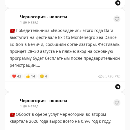
западный, сильный, в среднем около 23 км/ч.
Самая высокая температура на побережье ожидается
Черногория - новости
1 дн назад
в Ульцине — до 35,7 °C. Там будет сильный северо-
восточный ветер до 28,4 км/ч. В Херцег-Нови ветер
🇲🇪
Победительница «Евровидения» этого года Dara
северный, до 23,8 км/ч.
выступит на фестивале Exit to Montenegro Sea Dance
Edition в Бечичи, сообщили организаторы. Фестиваль
Подгорица: переменная облачность, без осадков.
пройдет 28–30 августа на пляже; вход на основную
Жарко, до 37,1 °C. Слабый юго-западный ветер — 14,4
программу будет бесплатным после предварительной
км/ч.
регистрации.
❤
43
👍
14
😢
4
8.5K
(0.7%)
Черногория-Новости
Черногория-Новости
Черногория - новости
1 дн назад
🇲🇪
Оборот в сфере услуг Черногории во втором
квартале 2026 года вырос всего на 0,9% год к году.