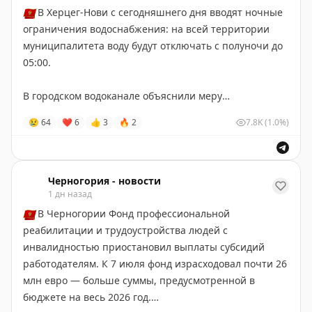
🇲🇪
В Херцег-Нови с сегодняшнего дня вводят ночные
ограничения водоснабжения: на всей территории
муниципалитета воду будут отключать с полуночи до
05:00.
В городском водоканале объяснили меру
необходимостью перераспределить запасы и снизить
😢
64
❤
6
👍
3
🔥
2
7.8K
(1.0%)
нагрузку на источник Опачица в период
повышенного потребления.
Черногория-Новости
Черногория - новости
1 дн назад
🇲🇪
В Черногории Фонд профессиональной
реабилитации и трудоустройства людей с
инвалидностью приостановил выплаты субсидий
работодателям. К 7 июля фонд израсходовал почти 26
млн евро — больше суммы, предусмотренной в
бюджете на весь 2026 год.