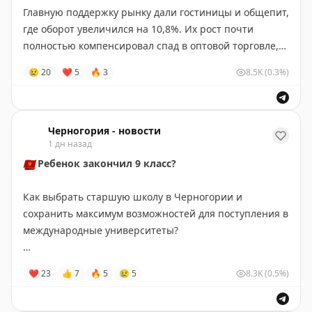
Главную поддержку рынку дали гостиницы и общепит,
где оборот увеличился на 10,8%. Их рост почти
полностью компенсировал спад в оптовой торговле,
продаже автомобилей, транспорте и складских
😢
20
❤
5
🔥
3
8.5K
(0.3%)
услугах.
Черногория-Новости
Черногория - новости
1 дн назад
🇲🇪
Ребенок закончил 9 класс?
Как выбрать старшую школу в Черногории и
сохранить максимум возможностей для поступления в
международные университеты?
В Adriatic College появился новый образовательный
❤
23
👍
7
🔥
5
😢
5
8.3K
(0.5%)
маршрут - обучение в Е-гимназии с получением
диплома о среднем образовании Сербии
🇷🇸