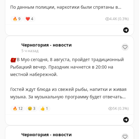
По данным полиции, наркотики были спрятаны в
багажнике. Мужчину задержали по распоряжению
🔥
9
❤
4
4.4K
(0.3%)
Высшей прокуратуры в Подгорице по подозрению в
незаконном хранении и сбыте наркотиков.
Черногория-Новости
Черногория - новости
5 ч назад
🇲🇪
В Муо сегодня, 8 августа, пройдет традиционный
Рыбацкий вечер. Праздник начнется в 20:00 на
местной набережной.
Гостей ждут блюда из свежей рыбы, напитки и живая
музыка. За музыкальную программу будет отвечать
Fankulo Band.
🔥
12
😢
3
👍
1
5K
(0.3%)
Черногория-Новости
Черногория - новости