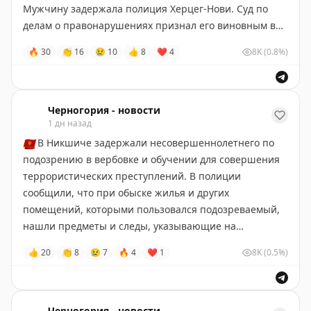
программе и ответить на ваши вопросы
🔽
🔽
🔽
Мужчину задержала полиция Херцег-Нови. Суд по
делам о правонарушениях признал его виновным в
Подать заявку
нарушении закона об общественном порядке.
🔥
30
👏
16
😢
10
👍
8
❤
4
8K
(0.8%)
📌
Оставить заявку на сайте
Черногория-Новости
📌
По телефону +382 69 324 102
📌
Написать на почту: admission@adriaticcollege.com
Черногория - новости
📌
Связаться в телеграм:
1 дн назад
@AdriaticCollege
🇲🇪
В Никшиче задержали несовершеннолетнего по
📚
Дополнительная информация
подозрению в вербовке и обучении для совершения
террористических преступлений. В полиции
- Официальный сайт:
adriaticcollege.com
сообщили, что при обыске жилья и других
-
Команда школы
помещений, которыми пользовался подозреваемый,
-
Стоимость обучения
нашли предметы и следы, указывающие на
возможное преступление.
👍
20
👏
8
😢
7
🔥
4
❤
1
8K
(0.5%)
#реклама
Черногория-Новости
Черногория - новости