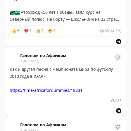
🌍
Африканская инициатива:
🇹🇿
🇷🇼
Атомоход «50 лет Победы» взял курс на
Telegram
|
ВК
|
Max
Северный полюс. На борту — школьники из 22 стран,
в том числе
первые в истории дети из Танзании и
👍
5
❤
2
👏
2
😁
2
260
(4.2%)
Руанды
, которые увидят Арктику.
🥼
За время рейса участники запустят стратосферную
платформу для мониторинга и проведут самый
Галопом по Африкам
северный интернациональный хоровод. Конкурс в
3 дн назад
этом году был рекордным — 73 тысячи заявок на 22
Как и другая песня с Чемпионата мира по футболу
места.
2010 года в ЮАР -
😅
🤣
😂
🙂
🙃
https://t.me/africafordummies/18331
285
❤️
«
Пушкин в Африке
»
(в
Максе
и
ВК
мы тоже есть) —
для всех, кто хотел познакомиться со сложным миром
Чёрного континента, но не знал, с чего начать
Галопом по Африкам
3 дн назад