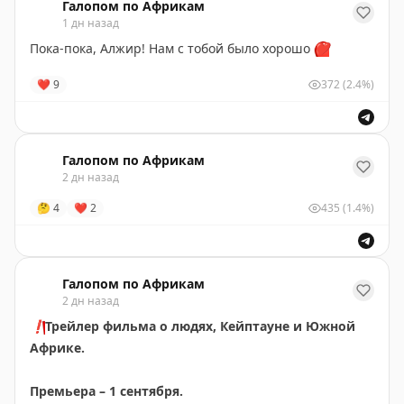
пропаганды туризма в регион
Галопом по Африкам
1 дн назад
Пока-пока, Алжир! Нам с тобой было хорошо
❤️
❤
9
372
(2.4%)
Галопом по Африкам
2 дн назад
🤔
4
❤
2
435
(1.4%)
Галопом по Африкам
2 дн назад
❗️
Трейлер фильма о людях, Кейптауне и Южной
Африке.
Премьера – 1 сентября.