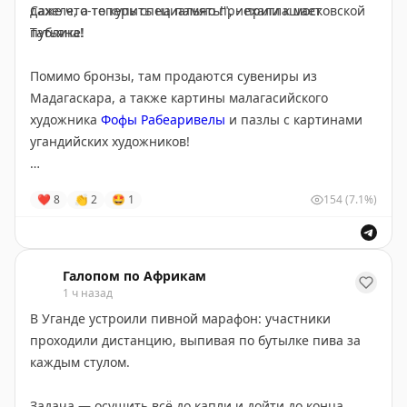
Сахеле, а теперь специально приехали к московской
даже что-то купить на память!", - приглашает
публике!
Татьяна!
Помимо бронзы, там продаются сувениры из
Мадагаскара, а также картины малагасийского
художника
Фофы Рабеаривелы
и пазлы с картинами
угандийских художников!
📌
Настоящая бронза из Буркина-Фасо в Посольстве
❤
8
👏
2
🤩
1
154
(7.1%)
Мадагаскара - метро Кропоткинская.
📍
До 20.00. Вход с набережной во дворик.
Галопом по Африкам
1 ч назад
В Уганде устроили пивной марафон: участники
проходили дистанцию, выпивая по бутылке пива за
каждым стулом.
Задача — осушить всё до капли и дойти до конца.