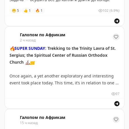
😁
5
👍
1
🔥
1
102
(6.9%)
Галопом по Африкам
2 ч назад
🔥
SUPER SUNDAY
: Trekking to the Trinity Lavra of St.
Sergius; the Spiritual Center of Russian Orthodox
Church
⛪️
🤝
Once again, a yet another exploratory and interesting
event took place today. This time, it’s in relation to one of
the most important spiritual and historical centers in
97
Russia.
I joined colleague bloggers amongst the Russian-
African fraternity and other like-minded individuals to
Галопом по Африкам
15 ч назад
trek to the premier and the most important historical