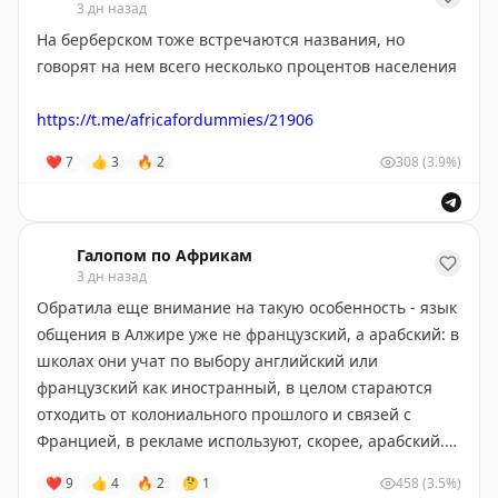
3 дн назад
для всех, кто хотел познакомиться со сложным миром
Чёрного континента, но не знал, с чего начать
.
На берберском тоже встречаются названия, но
говорят на нем всего несколько процентов населения
https://t.me/africafordummies/21906
❤
7
👍
3
🔥
2
308
(3.9%)
Галопом по Африкам
3 дн назад
Обратила еще внимание на такую особенность - язык
общения в Алжире уже не французский, а арабский: в
школах они учат по выбору английский или
французский как иностранный, в целом стараются
отходить от колониального прошлого и связей с
Францией, в рекламе используют, скорее, арабский.
Английский служит им для связи с остальным миром
❤
9
👍
4
🔥
2
🤔
1
458
(3.5%)
и молодёжь уже плохо понимает французский.