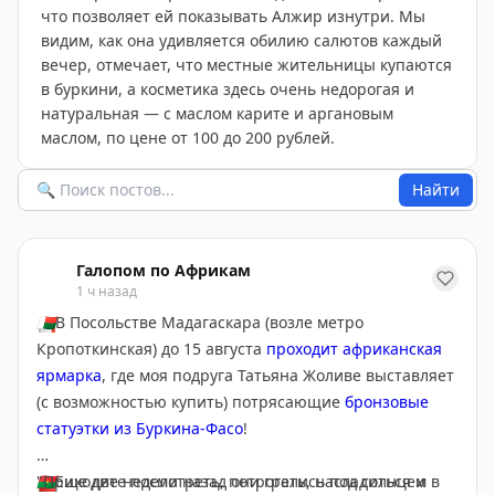
что позволяет ей показывать Алжир изнутри. Мы
видим, как она удивляется обилию салютов каждый
вечер, отмечает, что местные жительницы купаются
в буркини, а косметика здесь очень недорогая и
натуральная — с маслом карите и аргановым
маслом, по цене от 100 до 200 рублей.
Найти
Галопом по Африкам
1 ч назад
🇲🇬
В Посольстве Мадагаскара (возле метро
Кропоткинская) до 15 августа
проходит африканская
ярмарка
, где моя подруга Татьяна Жоливе выставляет
(с возможностью купить) потрясающие
бронзовые
статуэтки из Буркина-Фасо
!
🇧🇫
"Приходите посмотреть, потрогать, насладиться и
Еще две недели назад они грелись под солнцем в