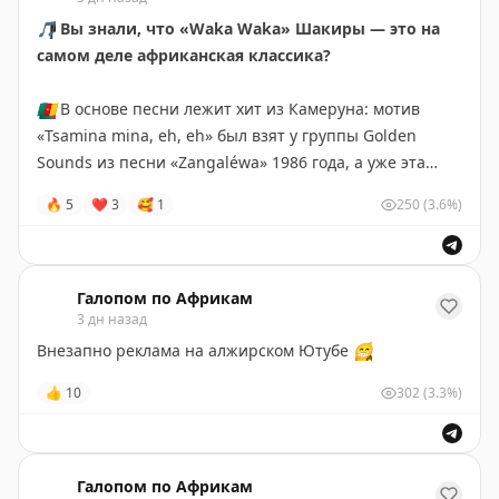
🎵
Вы знали, что «Waka Waka» Шакиры — это на
самом деле африканская классика?
🇨🇲
В основе песни лежит хит из Камеруна: мотив
«Tsamina mina, eh, eh» был взят у группы Golden
Sounds из песни «Zangaléwa» 1986 года, а уже эта
песня отсылает нас к одноименному военному маршу
🔥
5
❤
3
🥰
1
250
(3.6%)
камерунских солдат.
Весь мир узнал о песне на Чемпионате Мира 2010
года в ЮАР, и благодаря группе «Freshlyground» в
Галопом по Африкам
3 дн назад
футбольный гимн был добавлен тот самый настоящий
африканский колорит, который навсегда стал
Внезапно реклама на алжирском Ютубе
😁
символом единства континента.
👍
10
302
(3.3%)
🫠
😉
😊
😇
🥰
❤️
«
Пушкин в Африке
»
(в
Максе
и
ВК
мы тоже есть) —
Галопом по Африкам