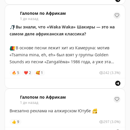
Чёрного континента, но не знал, с чего начать
Галопом по Африкам
1 дн назад
🎵
Вы знали, что «Waka Waka» Шакиры — это на
самом деле африканская классика?
🇨🇲
В основе песни лежит хит из Камеруна: мотив
«Tsamina mina, eh, eh» был взят у группы Golden
Sounds из песни «Zangaléwa» 1986 года, а уже эта
песня отсылает нас к одноименному военному маршу
🔥
5
❤
2
🥰
1
242
(3.3%)
камерунских солдат.
Весь мир узнал о песне на Чемпионате Мира 2010
года в ЮАР, и благодаря группе «Freshlyground» в
Галопом по Африкам
1 дн назад
футбольный гимн был добавлен тот самый настоящий
африканский колорит, который навсегда стал
Внезапно реклама на алжирском Ютубе
😁
символом единства континента.
👍
9
297
(3.0%)