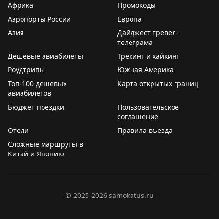
Африка
Промокоды
particulièrement le jazz sénégalais et souhaite accueillir
Аэропорты России
Европа
des musiciens sénégalais dans le cadre de festivals de
Азия
Дайджест тревел-
jazz organisés en Russie.
телеграма
Дешевые авиабилеты
Трекинг и хайкинг
Par ailleurs, le Centre de Diplomatie Publique et le
Groupe de vision stratégique ont proposé d’organiser
Роудтрипы
Южная Америка
une exposition de
chamaïls tatars
, qui sera présentée
Топ-100 дешевых
Карта открытых границ
dans le cadre de la XVIᵉ Biennale d’art contemporain
авиабилетов
africain Dak’Art, prévue en novembre–décembre 2026.
Бюджет поездки
Пользовательское
соглашение
Отели
Правила въезда
Сложные маршруты в
Китай и Японию
©
2025-2026
samokatus.ru