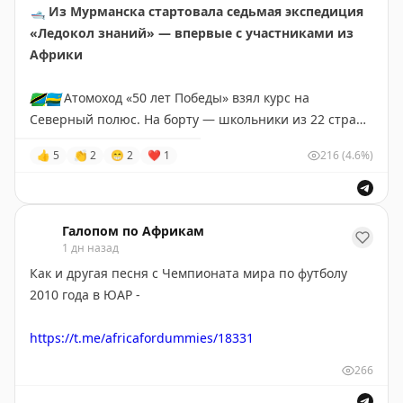
🛥
Из Мурманска стартовала седьмая экспедиция
турецкому султану», «Иван Грозный и сын его Иван»,
«Ледокол знаний» — впервые с участниками из
«Не ждали», «Крестный ход в Курской губернии».
Африки
🌍
Африканская инициатива:
🇹🇿
🇷🇼
Атомоход «50 лет Победы» взял курс на
Telegram
|
ВК
|
Max
Северный полюс. На борту — школьники из 22 стран,
в том числе
первые в истории дети из Танзании и
👍
5
👏
2
😁
2
❤
1
216
(4.6%)
Руанды
, которые увидят Арктику.
🥼
За время рейса участники запустят стратосферную
платформу для мониторинга и проведут самый
Галопом по Африкам
северный интернациональный хоровод. Конкурс в
1 дн назад
этом году был рекордным — 73 тысячи заявок на 22
Как и другая песня с Чемпионата мира по футболу
места.
2010 года в ЮАР -
😅
🤣
😂
🙂
🙃
https://t.me/africafordummies/18331
266
❤️
«
Пушкин в Африке
»
(в
Максе
и
ВК
мы тоже есть) —
для всех, кто хотел познакомиться со сложным миром