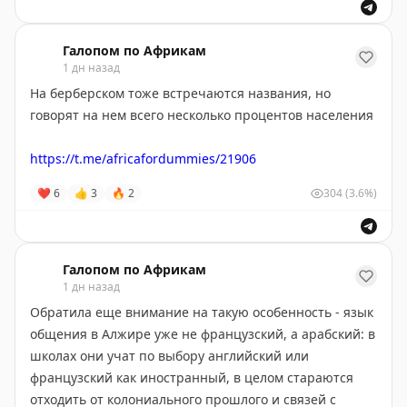
🫠
😉
😊
😇
🥰
❤️
«
Пушкин в Африке
»
(в
Максе
и
ВК
мы тоже есть) —
Галопом по Африкам
1 дн назад
для всех, кто хотел познакомиться со сложным миром
Чёрного континента, но не знал, с чего начать
.
На берберском тоже встречаются названия, но
говорят на нем всего несколько процентов населения
https://t.me/africafordummies/21906
❤
6
👍
3
🔥
2
304
(3.6%)
Галопом по Африкам
1 дн назад
Обратила еще внимание на такую особенность - язык
общения в Алжире уже не французский, а арабский: в
школах они учат по выбору английский или
французский как иностранный, в целом стараются
отходить от колониального прошлого и связей с