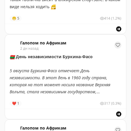
Кирилл опустился на 17-е место, Сергей — на 31-е, а
виде нельзя ходить
😁
Денис — на 45-е»
😁
5
414
(1.2%)
Подпишись на ПУЛ N3
/
MAX
Галопом по Африкам
2 дн назад
🇧🇫
День независимости Буркина-Фасо
5 августа Буркина-Фасо отмечает День
независимости. В этот день в 1960 году страна,
которая на тот момент носила название Верхняя
Вольта, стала независимым государством,
освободившись от французского колониального
❤
1
317
(0.3%)
господства.
Что вы могли не знать об этой
западноафриканской стране?
Галопом по Африкам