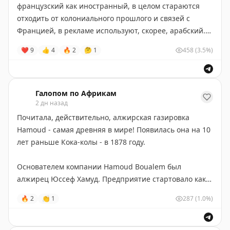
французский как иностранный, в целом стараются
отходить от колониального прошлого и связей с
Францией, в рекламе используют, скорее, арабский.
Английский служит им для связи с остальным миром
❤
9
👍
4
🔥
2
🤔
1
458
(3.5%)
и молодёжь уже плохо понимает французский.
Возможно, Алжир в этом плане повторит судьбу
Руанды, которая практически вытеснила французский
из официальной коммуникации.
Галопом по Африкам
2 дн назад
При этом пресса практически вся франкоязычная!
Почитала, действительно, алжирская газировка
Только пара газет на арабском.
Hamoud - самая древняя в мире! Появилась она на 10
лет раньше Кока-колы - в 1878 году.
Моя коллега Даша Субботина, которая исследует
колониальную прессу Алжира, объясняет это так:
Основателем компании Hamoud Boualem был
алжирец Юссеф Хамуд. Предприятие стартовало как
"Многие медиа были национализированы после 1962
семейный бизнес по производству лимонада в городе
🔥
2
👏
1
287
(1.0%)
года, бывшие колониальные медиа стали
Белькур. В 1889 году газировка даже получила 20
национальными алжирскими, язык сохранили, а на
Золотых медалей на Всемирной Парижской выставке,
арабском особо много не создали. На берберском
о чем написано на бутылке. Предмет гордости для