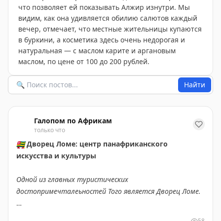
что позволяет ей показывать Алжир изнутри. Мы
видим, как она удивляется обилию салютов каждый
вечер, отмечает, что местные жительницы купаются
в буркини, а косметика здесь очень недорогая и
натуральная — с маслом карите и аргановым
маслом, по цене от 100 до 200 рублей.
Найти
Галопом по Африкам
только что
🇹🇬
Дворец Ломе: центр панафриканского
искусства и культуры
Одной из главных туристических
достопримечталеьностей Того является Дворец Ломе.
🔸
Строительство дворца началось в 1898 году по
58