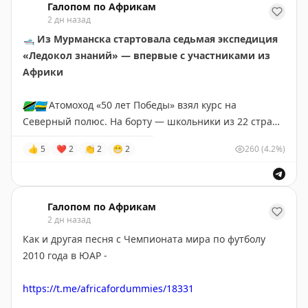
пути. Среди самых известных работ художника —
Галопом по Африкам
2 дн назад
«Бурлаки на Волге», «Запорожцы пишут письмо
🛥
Из Мурманска стартовала седьмая экспедиция
турецкому султану», «Иван Грозный и сын его Иван»,
«Ледокол знаний» — впервые с участниками из
«Не ждали», «Крестный ход в Курской губернии».
Африки
🌍
Африканская инициатива:
🇹🇿
🇷🇼
Атомоход «50 лет Победы» взял курс на
Telegram
|
ВК
|
Max
Северный полюс. На борту — школьники из 22 стран,
в том числе
первые в истории дети из Танзании и
👍
5
❤
2
👏
2
😁
2
260
(4.2%)
Руанды
, которые увидят Арктику.
🥼
За время рейса участники запустят стратосферную
платформу для мониторинга и проведут самый
Галопом по Африкам
северный интернациональный хоровод. Конкурс в
2 дн назад
этом году был рекордным — 73 тысячи заявок на 22
Как и другая песня с Чемпионата мира по футболу
места.
2010 года в ЮАР -
😅
🤣
😂
🙂
🙃
https://t.me/africafordummies/18331