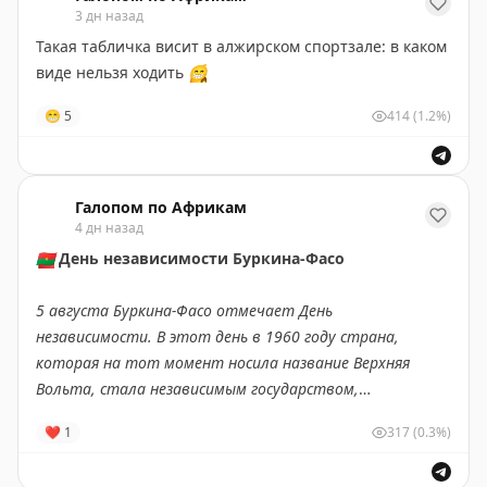
Эти кристаллы подкрашивают и делают очень
3 дн назад
group.ru/welcome
Александр. В то же время популярность некоторых
интересные оригинальные украшения.
еще недавно распространенных имен снижается:
Такая табличка висит в алжирском спортзале: в каком
Кирилл опустился на 17-е место, Сергей — на 31-е, а
виде нельзя ходить
😁
Денис — на 45-е»
😁
5
414
(1.2%)
Подпишись на ПУЛ N3
/
MAX
Галопом по Африкам
4 дн назад
🇧🇫
День независимости Буркина-Фасо
5 августа Буркина-Фасо отмечает День
независимости. В этот день в 1960 году страна,
которая на тот момент носила название Верхняя
Вольта, стала независимым государством,
освободившись от французского колониального
❤
1
317
(0.3%)
господства.