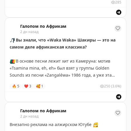
285
❤️
«
Пушкин в Африке
»
(в
Максе
и
ВК
мы тоже есть) —
для всех, кто хотел познакомиться со сложным миром
Чёрного континента, но не знал, с чего начать
Галопом по Африкам
2 дн назад
🎵
Вы знали, что «Waka Waka» Шакиры — это на
самом деле африканская классика?
🇨🇲
В основе песни лежит хит из Камеруна: мотив
«Tsamina mina, eh, eh» был взят у группы Golden
Sounds из песни «Zangaléwa» 1986 года, а уже эта
песня отсылает нас к одноименному военному маршу
🔥
5
❤
3
🥰
1
250
(3.6%)
камерунских солдат.
Весь мир узнал о песне на Чемпионате Мира 2010
года в ЮАР, и благодаря группе «Freshlyground» в
Галопом по Африкам
2 дн назад
футбольный гимн был добавлен тот самый настоящий
африканский колорит, который навсегда стал
Внезапно реклама на алжирском Ютубе
😁