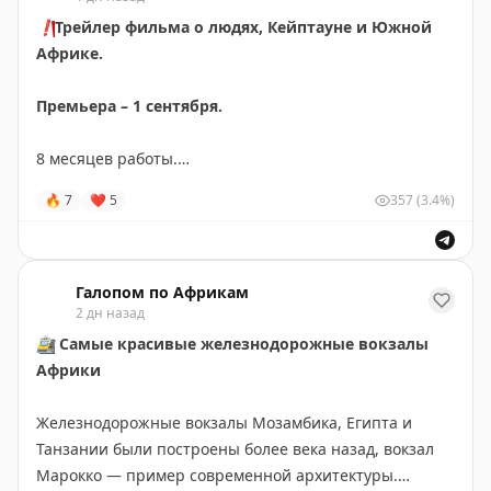
❗️
Трейлер фильма о людях, Кейптауне и Южной
Африке.
Премьера – 1 сентября.
8 месяцев работы.
Съемки в более чем половине провинций ЮАР.
🔥
7
❤
5
357
(3.4%)
Тысячи километров в поисках редких
экспириенсов
и
людей, которые живут жизнью мечты.
Это не просто герои, с которыми мы списались по
Галопом по Африкам
2 дн назад
почте и взяли интервью. С каждым к моменту съемок
уже были сформированы отношения, поэтому
🚉
Самые красивые железнодорожные вокзалы
уровень открытости, легкости и вовлеченности
Африки
получился совершенно другим. Думаю, вы это
заметите.
Железнодорожные вокзалы Мозамбика, Египта и
Танзании были построены более века назад, вокзал
Под прошлым фильмом полтора млн просмотров и
Марокко — пример современной архитектуры.