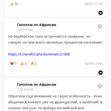
символом единства континента.
👍
10
302
(3.3%)
🫠
😉
😊
😇
🥰
❤️
«
Пушкин в Африке
»
(в
Максе
и
ВК
мы тоже есть) —
Галопом по Африкам
2 дн назад
для всех, кто хотел познакомиться со сложным миром
Чёрного континента, но не знал, с чего начать
.
На берберском тоже встречаются названия, но
говорят на нем всего несколько процентов населения
https://t.me/africafordummies/21906
❤
7
👍
3
🔥
2
308
(3.9%)
Галопом по Африкам
2 дн назад
Обратила еще внимание на такую особенность - язык
общения в Алжире уже не французский, а арабский: в
школах они учат по выбору английский или