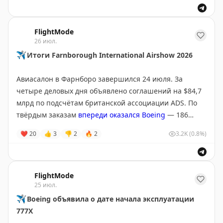
данный момент не выявлено.
✈️
S7
разрешила
пассажирам переводить чаевые
бортпроводникам
FlightMode
FlightMode
26 июл.
✈️
Boeing
показала
лучшее полугодие с 2018 года
✈️
Итоги Farnborough International Airshow 2026
✈️
Lufthansa
показала
специальную ливрею своего
Airbus A350-1000 к 100-летнему юбилею
Авиасалон в Фарнборо завершился 24 июля. За
четыре деловых дня объявлено соглашений на $84,7
✈️
Air China
заказала
больше самолетов Airbus
млрд по подсчётам британской ассоциации ADS. По
твёрдым заказам
впереди оказался Boeing
— 186
✈️
К 2045 году авиакомпаниям
потребуется
тысячи
самолётов против 157 у Airbus.
❤
20
👍
3
👎
2
🔥
2
3.2K
(0.8%)
новых самолетов
Всё, что мы публиковали с салона:
✈️
Глава Emirates Тим Кларк
заявил
, что
авиакомпания не возьмет первые 10 построенных
✈️
SMBC Aviation Capital
заказала
100 Boeing 737 MAX
FlightMode
25 июл.
Boeing 777X
✈️
Riyadh Air
закрепила
заказы на Airbus A350 и
✈
Boeing объявила о дате начала эксплуатации
✈️
Project Sunrise. Airbus A350-1000ULR
совершил
Boeing 787
777Х
тестовый рейс из Франции в Австралию