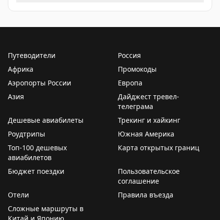
переоборудованные из пассажирских.
FlightMode
Около половины всех новых поставок будут связаны
не с ростом рынка, а с заменой старых самолётов на
более экономичные модели, что позволит
Путеводители
Россия
авиакомпаниям снизить расходы на топливо и
Африка
Промокоды
сократить выбросы.
Аэропорты России
Европа
FlightMode
Азия
Дайджест тревел-
телеграма
Дешевые авиабилеты
Трекинг и хайкинг
Роудтрипы
Южная Америка
Топ-100 дешевых
Карта открытых границ
авиабилетов
Бюджет поездки
Пользовательское
соглашение
Отели
Правила въезда
Сложные маршруты в
Китай и Японию