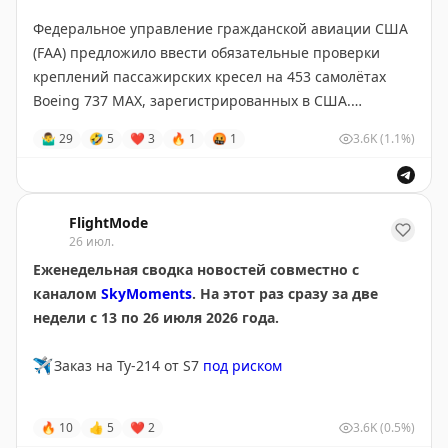
получения нового разрешения на выполнение
Федеральное управление гражданской авиации США
полётов.
(FAA) предложило ввести обязательные проверки
креплений пассажирских кресел на 453 самолётах
FlightMode
Boeing 737 MAX, зарегистрированных в США.
🤷‍♂
29
🤣
5
❤
3
🔥
1
🤬
1
3.6K
(1.1%)
Поводом стали возможные отклонения при
производстве отверстий в направляющих кресел,
которые в отдельных случаях могут не
соответствовать установленным требованиям.
FlightMode
26 июл.
Если директиву утвердят, авиакомпаниям потребуется
Еженедельная сводка новостей совместно с
провести проверки и при необходимости устранить
каналом
SkyMoments
. На этот раз сразу за две
выявленные недостатки до дальнейшей эксплуатации
недели с 13 по 26 июля 2026 года.
самолётов.
✈️
Заказ на Ту-214 от S7
под риском
При этом FAA подчёркивает, что речь идёт о
превентивной мере: самолёты не отстраняются от
✈️
Etihad Airways
заказывает
больше Boeing 787
🔥
10
👍
5
❤
2
3.6K
(0.5%)
полётов, а признаков небезопасной эксплуатации на