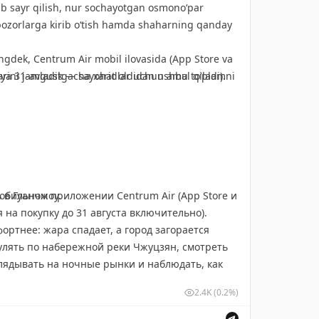
рят в иллюминатор, листают журнал Centrum
lab sayr qilish, nur sochayotgan osmono‘par
и и выбирают фильмы в нашей системе
i bozorlarga kirib o‘tish hamda shaharning qanday
ишем вашу рекламу в каждый этап
ngdek, Centrum Air mobil ilovasida (App Store va
arini jamladik — sayohat oldidan ushbu to‘plamni
iya 31-avgustgacha xaridlar uchun amal qiladi).
х возможностях для вашего бренда внутри
тправляйте сообщение через сайт
centrum-
 в Гуанчжоу.
обильном приложении Centrum Air (App Store и
я на покупку до 31 августа включительно).
ортнее: жара спадает, а город загорается
улять по набережной реки Чжуцзян, смотреть
лядывать на ночные рынки и наблюдать, как
2.4K
(0.2%)
ации Гуанчжоу — сохраняйте подборку перед