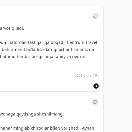
arvoz qiladi.
 illyuminatordan tashqariga boqadi, Centrum Travel
n bahramand bo‘ladi va ko‘ngilochar tizimimizda
ohatning har bir bosqichiga tabiiy va uyg‘un
1.6K
(0.4%)
alonidagi reklama imkoniyatlari haqida so‘z
um-air.com
saytidagi «
Mediakit
» bo‘limi orqali
xonaga qaytishga shoshilmang.
ячи пассажиров.
hahar minglab chiroqlar bilan yorishadi. Aynan