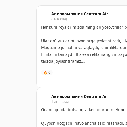
Авиакомпания Centrum Air
6 ч назад
Har kuni reyslarimizda minglab yo‘lovchilar p
Ular qo‘l yuklarini javonlarga joylashtiradi,
Magazine jurnalini varaqlaydi, ichimliklarda
filmlarni tanlaydi. Biz esa reklamangizni say
tarzda joylashtiramiz.
🔥
6
Ikkinchi postda brendingiz uchun samolyot s
yuritamiz. Bizga shu yerda yozing yoki
centr
xabar yuboring.
Авиакомпания Centrum Air
#️⃣
1 дн назад
Guanchjouda bo‘lsangiz, kechqurun mehmon
Каждый день на наших рейсах летают тыс
Quyosh botgach, havo ancha salqinlashadi, s