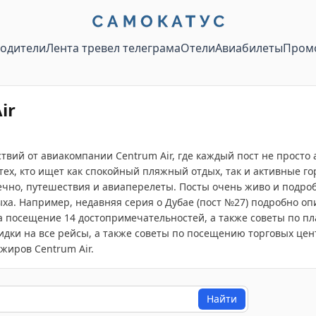
водители
Лента тревел телеграма
Отели
Авиабилеты
Пром
ir
вий от авиакомпании Centrum Air, где каждый пост не просто 
ех, кто ищет как спокойный пляжный отдых, так и активные го
ечно, путешествия и авиаперелеты. Посты очень живо и подро
ха. Например, недавняя серия о Дубае (пост №27) подробно оп
а посещение 14 достопримечательностей, а также советы по п
кидки на все рейсы, а также советы по посещению торговых цен
жиров Centrum Air.
Найти