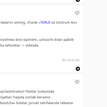
rdalarini oching, chunki «
TEPLO
va Centrum Air»
unutilmas kino oqshomi, uchuvchi bilan pablik-
cha tafsilotlar — videoda.
2.4K
(0.6%)
 voyaga yetgan fuqarolari ishtirok etishi
maydi.
si xodimlari yoki ularning oila a’zolari ishtirok
aqinlashtiramiz! Postlar turkumida
yatlari haqida so‘zlab beramiz.
ulutcha» bolalar jurnali sahifalarida reklama