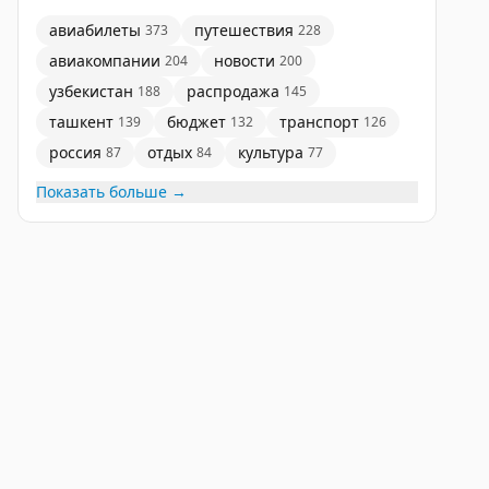
авиабилеты
путешествия
373
228
авиакомпании
новости
204
200
узбекистан
распродажа
188
145
ташкент
бюджет
транспорт
139
132
126
россия
отдых
культура
87
84
77
Показать больше →