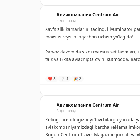
поездкой.
Авиакомпания Centrum Air
✈️
Ташкент
2 дн назад
➡️
Гуанчжоу, от 2,7 млн сумов.
Xavfsizlik kamarlarini taqing, illyuminator pa
maxsus reysi allaqachon uchish yo‘lagida!
Parvoz davomida sizni maxsus set taomlari, 
talk va ikkita aviachipta o‘yini kutmoqda. Bar
‼️
Muhim:
❤
8
❔
4
🎉
2
• Tanlovda faqat O‘zbekiston Respublikasining
mumkin.
• Aviachiptalar pul mablag‘lariga almashtiril
• Tanlovda TEPLO va Centrum Air aviakompaniya
Авиакомпания Centrum Air
3 дн назад
eta olmaydi.
Keling, brendingizni yo‘lovchilarga yanada y
#️⃣
aviakompaniyamizdagi barcha reklama imkoni
Bugun Centrum Travel Magazine jurnali va «B