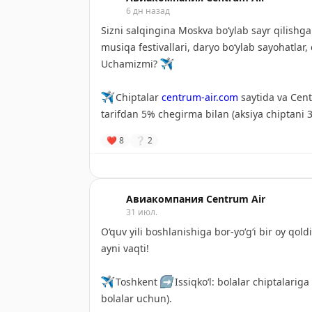
6 дн назад
Добро пожаловать в Узбекистан!
Sizni salqingina Moskva bo‘ylab sayr qilishga
musiqa festivallari, daryo bo‘ylab sayohatlar
📸
@elguapoworld
Gio Kardava
Uchamizmi?
✈️
✈️
Chiptalar
centrum-air.com
saytida va Cent
tarifdan 5% chegirma bilan (aksiya chiptani 3
❤
8
❔
2
#️⃣
Мы приглашаем вас прогуляться по прохла
музыкальные фестивали, речные прогулки
Авиакомпания Centrum Air
31 июл.
✈️
Авиабилеты на сайте
centrum-air.com
и 
O‘quv yili boshlanishiga bor-yo‘g‘i bir oy qold
Store
и
Google Play
) со скидкой 5% от тариф
ayni vaqti!
включительно).
✈️
Toshkent
➡️
Issiqko‘l: bolalar chiptalari
bolalar uchun).