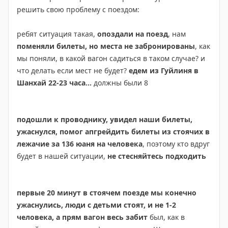
отложения
в виде гигантских каменных "штор",
решить свою проблему с поездом:
натёчных известняковых колонн и т.п. Нам особенно
понравилось образование размером со слона в виде
ребят ситуация такая,
опоздали на поезд
, нам
куколки или бутона, свисающего с потолка.
поменяли билеты, но места не забронированы
, как
-
сотни глиняных кувшинов
, запечатанных красной
мы поняли, в какой вагон садиться в таком случае? и
тканью. Там хранится рисовое вино и байцзю
что делать если мест не будет?
едем из Гуйлиня в
(китайская водка). Местные жители издревле
Шанхай 22-23 часа…
должны были 8
использовали микроклимат пещеры для долгой
выдержки традиционного рисового алкоголя.
- исторический контекст. Здесь остались
следы
подошли к проводнику, увидел наши билеты,
оборонительных сооружений мятежников
ужаснулся, помог апгрейдить билеты из стоячих в
народности Мяо
. Они прятались в пещере от
лежачие за 136 юаня на человека
, поэтому кто вдруг
императорских войск. Благодаря исполинским
будет в нашей ситуации,
не стесняйтесь подходить
масштабам пещеры повстанцы смогли построить
внутри полноценный военный лагерь, превратив
карстовые залы в неприступную подземную крепость.
первые 20 минут в стоячем поезде мы конечно
Поначалу повстанцы заманивали конницу и пехоту
ужаснулись, люди с детьми стоят, и не 1-2
вглубь пещеры к подземной реке. Императорская
человека, а прям вагон весь забит
был, как в
армия несла колоссальные потери, так как тяжелое