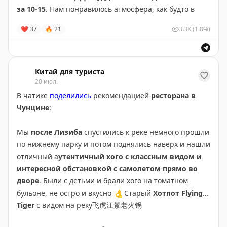
за 10-15
. Нам понравилось атмосфера, как будто в
мультике «унесенные призраками» оказалась
😍
❤
37
🔥
21
3.3K
(1.8%)
улочки заполнены сувенирными лавками, кофейнями.
В общем рекомендуем если будете тут
🫶
Китай для туриста
20 июл.
Лешаньский Большой Будда (乐山大佛)
в провинции
В чатике
поделились
рекомендацией
ресторана в
Сычуань — крупнейшая доиндустриальная каменная
Чунцине
:
статуя Будды в мире, около 71 метра высотой. Она
высечена в скале из красного песчаника на слиянии
Мы
после Лизиба
спустились к реке немного прошли
трех рек; строительство, начатое монахом Хайтуном в
по нижнему парку и потом поднялись наверх и нашли
713 году, заняло почти столетие. Замысел был не
отличный а
утентичный хого с классным видом и
только религиозным, но и утилитарным: изваяние
интересной обстановкой с самолетом прямо во
должно было усмирить опасные течения — и эффект
дворе
. Были с детьми и брали хого на томатном
действительно возник, но не чудом, а потому что
бульоне, не остро и вкусно
👌
Старый
Хотпот Flying
сброшенная в реку порода физически ослабила поток.
Tiger
с видом на реку飞虎江景老火锅
Особого внимания заслуживает скрытая дренажная