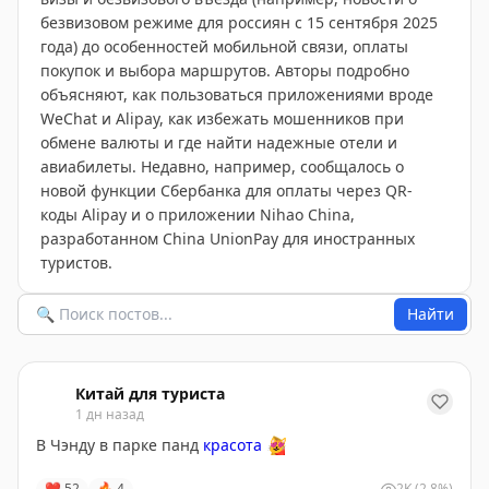
безвизовом режиме для россиян с 15 сентября 2025
года) до особенностей мобильной связи, оплаты
покупок и выбора маршрутов. Авторы подробно
объясняют, как пользоваться приложениями вроде
WeChat и Alipay, как избежать мошенников при
обмене валюты и где найти надежные отели и
авиабилеты. Недавно, например, сообщалось о
новой функции Сбербанка для оплаты через QR-
коды Alipay и о приложении Nihao China,
разработанном China UnionPay для иностранных
туристов.
Найти
Китай для туриста
1 дн назад
В Чэнду в парке панд
красота
😻
❤
52
🔥
4
2K
(2.8%)