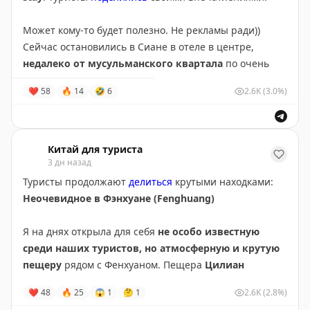
#Тайфун
#Фуцзянь
#Чжэцзян
Может кому-то будет полезно. Не рекламы ради))
Сейчас остановились в Сиане в отеле в центре,
недалеко от мусульманского квартала
по очень
приятной цене. Прелесть не в расположении, чистоте
❤
58
🔥
14
🤣
6
2.6K
(3.0%)
и т.д.
Это
кото-отель
. В общей зоне проживает
4 кота
, два
из которых неприлично упитанные и прямо требуют,
что бы их потискали.
Китай для туриста
Очень милая девушка при заезде выдала нам
3 дн назад
вкусняшки для котов
. Котов можно (если хочется)
Туристы продолжают
делиться
крутыми находками:
брать в номер. Правда желание кота тоже
Неочевидное в Фэнхуане (Fenghuang)
учитывается))) когда вкусняшка кончается - просится
на выход.
Я на днях открыла для себя
не особо известную
Когда на улице 40-градусная жара пережидать с
среди наших туристов, но атмосферную и крутую
котиками идеальный выбор))
пещеру
рядом с Фенхуаном. Пещера
Цилиан
Короче, если есть такие же любители котов и
(Fenghuang Qiliang Cave, 奇梁洞)
❤
48
🔥
25
😱
1
🤔
1
2.6K
(2.8%)
подобного опыта проживания - имейте в виду)
https://surl.amap.com/dlZnLqG1k8B6
расположена