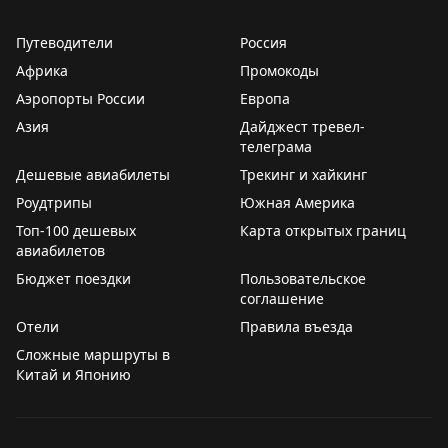
кроссовки, и даже сумку и паспорт, поскольку
промокла насквозь...
Путеводители
Россия
Африка
Промокоды
НО
ничего не испортило впечатления
, а даже
Аэропорты России
Европа
наоборот добавило романтики.
Азия
Дайджест тревел-
телеграма
Когда я шла вся мокрая под ливнем по булыжникам
Дешевые авиабилеты
пустынных узких улочек ночного города, одна,
Трекинг и хайкинг
наедине с собой и этим городом - я ощутила какую-то
Роудтрипы
Южная Америка
мистическую связь с прошлым. Ничего не указывало
Топ-100 дешевых
Карта открытых границ
на современное. Мокрые дома, свет тусклых фонарей,
авиабилетов
дождь и Я один на один с этими улицами...
Бюджет поездки
Пользовательское
соглашение
Отели
Правила въезда
Сложные маршруты в
Китай и Японию