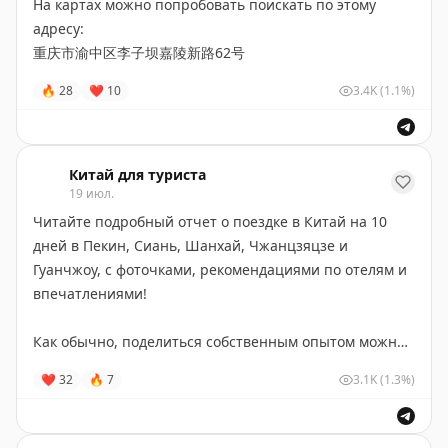
система: каналы в прическе и за ушами отводят
На картах можно попробовать поискать по этому
дождевую воду, замедляя эрозию мягкого камня, —
адресу:
именно это обеспечило сохранность памятника на
重庆市渝中区李子坝嘉陵新路62号
протяжении более двенадцати столетий. С 1996 года
🔥
28
❤
10
3.4K
(1.1%)
объект входит в список Всемирного наследия
ЮНЕСКО вместе с горой Эмэйшань.
Китай для туриста
19 июл.
Читайте подробный отчет о поездке в Китай на 10
дней в Пекин, Сиань, Шанхай, Чжанцзяцзе и
Гуанчжоу, с фоточками, рекомендациями по отелям и
впечатлениями!
Как обычно, поделиться собственным опытом можно
в чате
@chinatrailchat
!
❤
32
🔥
7
3.1K
(1.3%)
https://wrenjapan.com/china/10-nasyshhennyh-dnej-v-
kitae-poezdka-v-beijing-xian-shanghai-zhangjiajie-i-