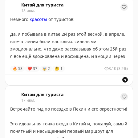
guangzhou/
Китай для туриста
18 июл.
Немного
красоты
от туристов:
Да, я побывала в Китае 2й раз этой весной, в апреле,
впечатления были настолько сильными
эмоционально, что даже рассказывая об этом 25й раз
я все ещё вдохновлена и восхищена, и эмоции через
край
😍
🥰
👍
🙏
🔥
58
❤
37
🤯
2
🤔
1
3.1K
(3.2%)
Фенхуан
- городок в часе езды на скоростном поезде
от г. Чжанцзяцзе (там где горы "Аватар", ехать 54мин
расстояние 200км).
Китай для туриста
Городские деревянные дома и постройки на сваях,
17 июл.
нависающие над рекой Туоцзян построены в 17-
Встречайте гид по поездке в Пекин и его окрестности!
19веке и сохранились до наших дней, и этот город
реально очень аутентичный и красивый
😍
🥰
👍
Это идеальная точка входа в Китай и, пожалуй, самый
Входит в Топ самых живописных древних городов
понятный и насыщенный первый маршрут для
Китая, славится красивыми древними улочками с