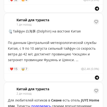
Китай для туриста
1 дн назад
🌪️
Тайфун 白海豚 (Dolphin) на востоке Китая
По данным Центральной метеорологической службы
Китая, с 9 по 10 августа сильный тайфун со скорость
ветра до 42 м/с достигнет провинцию Чжэцзян и
затронет провинции Фуцзянь и Цзянси.
❤
15
🤯
7
2.4K
(0.9%)
Ожидаются сильные ветры, ливни и подтопления.
Рекомендуем следить за обновлениями от местных
властей и метеослужб.
Китай для туриста
2 дн назад
Берегите себя и будьте осторожны.
Для любителей котиков в
Сиане
есть отель
JUYI Home
Источник: 实时台风路径
stay
. Туристы
поделились
своими впечатлениями: