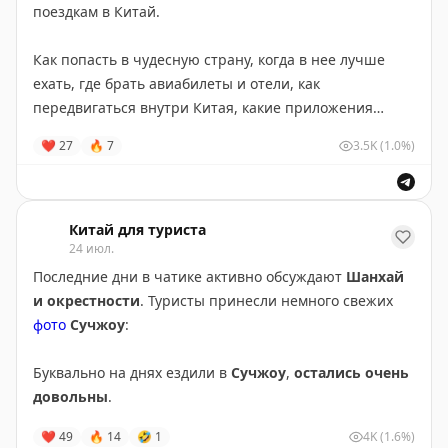
поездкам в Китай.
UPD
Как попасть в чудесную страну, когда в нее лучше
Вот конкретно наш:
ехать, где брать авиабилеты и отели, как
Чайный домик Беспечного Маленького Бессмертного
передвигаться внутри Китая, какие приложения
¥88/человек·Чайный дом
устанавливать, как добывать интернет? В гид вошли
梅家坞黄映山12-1号
❤
27
🔥
7
3.5K
(1.0%)
ответы на все популярные вопросы, а остальное вы
https://surl.amap.com/38xK5toZ1sm
всегда можете обсудить в
@chinatrailchat
.
https://wrenjapan.com/china/chinatravelfaq/
Китай для туриста
24 июл.
Последние дни в чатике активно обсуждают
Шанхай
и окрестности
. Туристы принесли немного свежих
фото
Сучжоу
:
Буквально на днях ездили в
Сучжоу
,
остались очень
довольны
.
❤
49
🔥
14
🤣
1
4K
(1.6%)
30 минут на скоростном поезде
с Шанхая (билеты