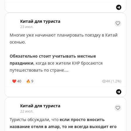
брали на
трип.ком
). После многоэтажек Шанхая
старый город
Сучжоу играет новыми красками)
. На
денечек съездить полюбоваться погулять самое то
Китай для туриста
23 июл.
Многие уже начинают планировать поездку в Китай
осенью.
Обязательно стоит учитывать местные
праздники
, когда все жители КНР бросаются
путешествовать по стране.
❤
40
🔥
9
4K
(1.2%)
В 2026 году длинные выходные выпадают на конец
сентября и начало октября. На трипе посчитали, что
у
резидентов
КНР может выйти отпуск около 16 дней,
если к государственным выходным добавить немного
Китай для туриста
22 июл.
отпуска или отгулов.
Туристы обсуждали, что
если просто вносить
В эти даты лучше в Китай не ездить, а если так
название отеля в amap, то не всегда выходит его