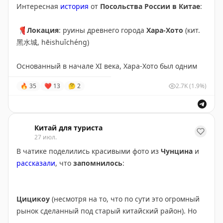
готовились - не видели этой информации. «Вход
Интересная
история
от
Посольства России в Китае
:
псевдоисторических костюмов и костюмов местных
свободный» и все. Так что, учитывайте этот момент.
народностей.
Но в итоге и хорошо.
Дикая субботняя толпа
📍
Локация
: руины древнего города
Хара-Хото
(кит.
местных туристов
- не лучший фон для созерцания
黑水城, hēishuǐchéng)
🖊
ближайшая к старому городу станция обзорного
храмов).
поезда Маглев
Fenghuang Lansheng
не очень удобна,
Основанный в начале XI века, Хара-Хото был одним
чтобы добираться оттуда в центр с сумками и
Погоревали и решили ехать
в соседнюю чайную
из
важнейших городов тангутского царства
чемоданами. Лучше пользоваться такси и автобусом
🔥
35
❤
13
🤔
2
2.7K
(1.9%)
деревню
. Рядом с храмом
сели на автобус за 2 юаня
Западное Ся
(西夏, кит. xīxià, 1038–1227 гг.), ключевым
со станции скоростных поездов
Fenghuanggucheng
.
и быстро в прохладе домчали. Сама деревня
«узловым» пунктом Шелкового пути
. В начале
XIII
Мы с удовольствием прокатились на Маглеве, потому
произвела еще более удручающий вид.
Жарко,
в.
этой крепости тангутов не повезло попасть под
что были налегке после посещения пещеры. На
пусто, нет людей, все закрыто
. Морально уже
нашествие
монгольских кочевников
, двинувшихся
Китай для туриста
станции Fenghuang Lansheng
есть видовые площадки
поставили крест на этом дне, но на удачу находим на
на Китай. Позднее к
27 июл.
концу XIV в.
город
прекратил
на Фэнхуан, но все-таки оттуда больше видно
карте
«чайный домик»
и это окупило все
существование
и постепенно оказался
погребен под
В чатике поделились красивыми фото из
Чунцина
и
современную часть города, а не старую. Тем не
разочарования.
Очень рекомендую всем данный
песками пустыни Гоби
.
рассказали
, что
запомнилось
:
менее, прогулка налегке оттуда по набережной
чайный опыт
. Храмы, сувениры, пешеходные улицы
приятна.
есть в каждом городе, но здесь действительно
Руины городской стены и многочисленных построек,
уникальный опыт.
включая субурганы, оставались в забвении
до начала
Цицикоу
(несмотря на то, что по сути это огромный
XX в
. В
1907 г.
переводчик и монголовед бурятского
рынок сделанный под старый китайский район). Но
В
деревне Мэйцзяу за 168 юаней
с носа вы
происхождения
Цогто Гармаевич Бадмажапов
он далековато и не уверена, что вам стоит тратить на