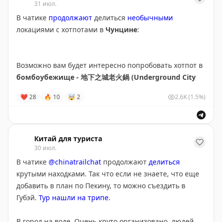
🖊
из интересного был летающий феникс. Вернее,
31 июл.
радиоуправляемый планер в виде феникса. Его в
В чатике
продолжают
делиться
необычными
рамках общего светового шоу запускают над
локациями с хотпотами в
Чунцине
:
двухэтажным Радужным мостом
(Hongqiao Bridge).
Днем в Фэнхуане (Fenghuang Ancient Town) толп
Возможно вам будет интересно попробовать хотпот в
сильно меньше по сравнению с вечером. Но и гулять
бомбоубежище - 地下之城老火鍋 (Underground City
в июле менее комфортно из-за жары, а фотки часто
Hot Pot)
блеклые из-за солнечных засветок и «дымки»
❤
28
🔥
10
🤯
2
2.6K
(1.5%)
(испарения). Лучшее время - это раннее утро и время
Точку на ампе не смогла найти, только в байду. Вот
ближе к закату. Но мы из-за джет лага после рассвета
адрес: 吉安路臨5號地下之城4號洞(近龍頭寺公園南門)
так и не погуляли, решили, что сон важнее
🥱
А вот
Китай для туриста
закатное время нам особенно полюбилось! Несколько
30 июл.
заметок:
В чатике
@chinatrailchat
продолжают
делиться
крутыми находками. Так что если не знаете, что еще
🖊
отличная точка для наблюдения за закатом в
добавить в план по Пекину, то можно съездить в
Фэнхуане - кафе и магазин на втором этаже торгового
Губэй.
Тур нашли на трипе
.
Радужного моста
(Hongqiao Bridge). На первом этаже
моста множества лавочек и киосков с едой, а наверх
В город на воде. Очень круто организовано, людей