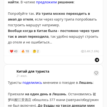
получилось, что сдвинуть свою поездку не выйдет, то
найти
. В чатике
предложили
решение
:
держать в голове, что в самых популярных локациях
будут
адские толпы
.
Попробуйте так.
Из трипа можно переходить в
амап до отеля
, если через карту трипа попробовать
построить маршрут например.
Вообще когда в Китае была - постоянно через трип
так в амап переходила
, так удобно маршрут строить
до отеля и не ошибиться
В целом
с достопримечательностями тоже
❤
43
🔥
10
🤔
2
3.4K
(1.6%)
работает
, если надо маршрут построить, а амап
тупит, или не знаешь как правильно написать
название, чтоб он тебя понял
Китай для туриста
21 июл.
Туристы
поделились
мнением о поездке в
Лешань
:
Приехали
на один день в Лешань
. Остановились 被
梦叫醒江景酒店 обошлось 377 юани (завтрак/обед/ужин
не был включен).
До Будды на такси доехали мин