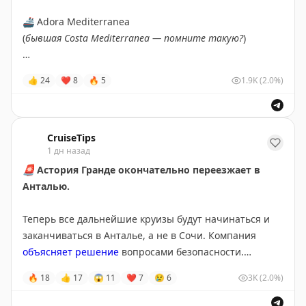
🚢
Adora Mediterranea
(
бывшая Costa Mediterranea — помните такую?
)
📅
25 сентября 2026 • 6 ночей
👍
24
❤
8
🔥
5
1.9K
(2.0%)
📍
Пекин (Тяньцзинь) → день в море → Инчхон →
Чеджу → Пусан → день в море → Пекин (Тяньцзинь)
💰
Стоимость на человека:
CruiseTips
1 дн назад
—
Trip.com
— от
35 529 ₽
—
CruClub
— от
37 078 ₽
🚨
Астория Гранде окончательно переезжает в
— балконы — от
43 471 ₽
Анталью.
— одноместное — от
53 901 ₽
Теперь все дальнейшие круизы будут начинаться и
Сразу три разных порта Южной Кореи, удобный старт
заканчиваться в Анталье, а не в Сочи. Компания
из Пекина (цепляем сухопутку) и при этом очень
объясняет решение
вопросами безопасности.
гуманная цена. А балкон всего на 8 тысяч рублей
🔥
18
👍
17
😱
11
❤
7
😢
6
3K
(2.0%)
дороже внутренней.
Что это меняет?