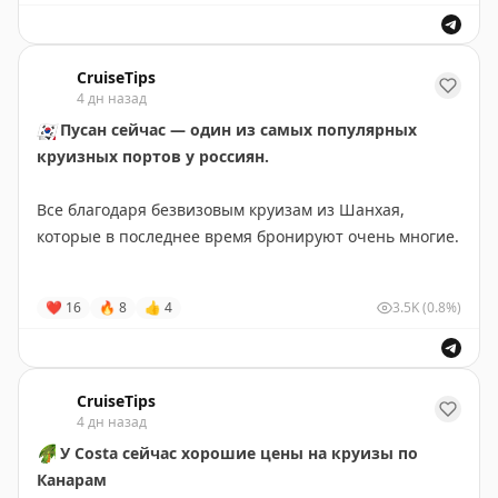
👉
Подробности и бронирование
CruiseTips
4 дн назад
🇰🇷
Пусан сейчас — один из самых популярных
круизных портов у россиян.
Все благодаря безвизовым круизам из Шанхая,
которые в последнее время бронируют очень многие.
Поэтому подготовили подробный гид по Пусану
❤
16
🔥
8
👍
4
3.5K
(0.8%)
именно для пассажиров круизных лайнеров.
Внутри:
• какие круизные терминалы есть в городе;
CruiseTips
• как пользоваться общественным транспортом и
4 дн назад
картой T-money;
🌴
У Costa сейчас хорошие цены на круизы по
• три готовых маршрута на один день;
Канарам