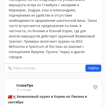
маршруты Aroya из Стамбула с заходами в
Мармарис, Бодрум, Каш и Александрию,
подчеркивая их удобство и отсутствие
необходимости оформления шенгенской визы. Также
часто встречаются предложения по Азии, в
частности, по Японии и Южной Корее, где для
многих маршрутов действует круизный безвизовый
транзит. Примеры включают круизы на MSC
Bellissima и Spectrum of the Seas из Шанхая с
посещением Фукуоки, Пусана, Чеджу и других
городов.
Найти
CruiseTips
15 ч назад
🇨🇳
🇰🇷
Безвизовый круиз в Корею из Пекина в
сентябре