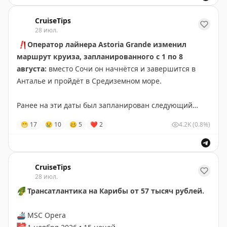
🛂
Нужен шенген(мульти или двукратный).
CruiseTips
👉
Подробности и бронирование
28 июл.
❗️
Оператор лайнера Astoria Grande изменил
маршрут круиза, запланированного с 1 по 8
августа:
вместо Сочи он начнётся и завершится в
Анталье и пройдёт в Средиземном море.
Ранее на эти даты был запланирован следующий
маршрут: Сочи — Стамбул — Амасра — Самсун —
😁
17
😢
10
🥴
5
❤
2
4.2K
(0.8%)
Трабзон — Сочи.
Новый маршрут
выглядит так
: Анталья — о.
Бозджаада — Стамбул — Афон (вдоль берега) —
CruiseTips
28 июл.
Бодрум — Мармарис — Анталья.
🌴
Трансатлантика на Карибы от 57 тысяч рублей.
Пассажирам этого круиза предложили 3 опции:
🚢
MSC Opera
➖
Отправиться в круиз по новому маршруту (билеты