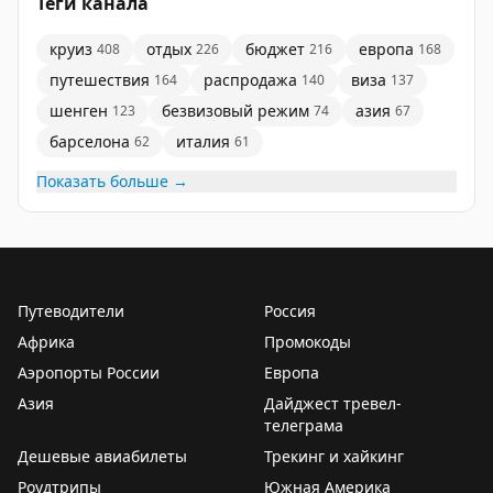
Теги канала
завершился в Анталье вместо Сочи — пассажирам
обещали оплатить авиаперелёт домой.
круиз
отдых
бюджет
европа
408
226
216
168
путешествия
распродажа
виза
164
140
137
Информации о последующих круизах пока нет. Все
шенген
безвизовый режим
азия
123
74
67
изменения объясняют «изменением условий
судоходства в Чёрном море».
барселона
италия
62
61
Показать больше →
✈️
@ranarod
Путеводители
Россия
Африка
Промокоды
Аэропорты России
Европа
Азия
Дайджест тревел-
телеграма
Дешевые авиабилеты
Трекинг и хайкинг
Роудтрипы
Южная Америка