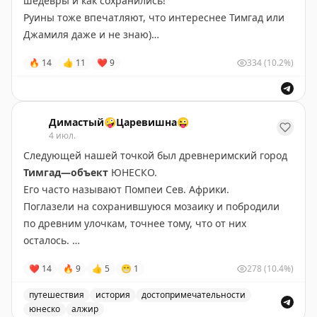
шедевры и как сохранились!
Руины тоже впечатляют, что интереснее Тимгад или
Джамиля даже и не знаю)
Умели римляни строить на века!
🔥
14
👍
11
❤
9
334
(10.2%)
#Алжир
#Джамиля
#ЮНЕСКО
Димастый🤪Царевишна😜
4 июл.
Следующей нашей точкой был древнеримский город
Тимгад—объект
ЮНЕСКО.
Его часто называют Помпеи Сев. Африки.
Поглазели на сохранившуюся мозаику и побродили
по древним улочкам, точнее тому, что от них
осталось.
Осталось немало—плитке москвичи могут
❤
14
🔥
9
👍
5
😁
1
278
(10.4%)
позавидовать
😄
Почувствовали себя императорами)))
путешествия
история
достопримечательности
#Алжир
юнеско
алжир