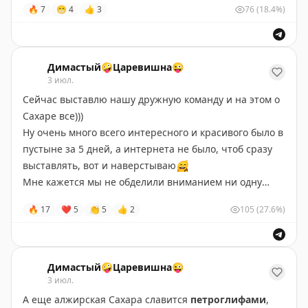
🔥
7
😁
4
👍
3
76
(18.4%)
отель и даже с баром, где было пиво и вино)
#Алжир
#Константин
#города
Димастый🤪Царевишна😜
3 июл.
Сейчас выставлю нашу дружную команду и на этом о
Сахаре все)))
Ну очень много всего интересного и красивого было в
пустыне за 5 дней, а интернета не было, чтоб сразу
выставлять, вот и наверстываю
😄
Мне кажется мы не обделили вниманием ни одну
пещеру и арку, а ребята облазили все возможные
🔥
17
❤
5
👏
5
👍
2
105
(27.6%)
дюны—герои
🔥
#Алжир
#Сахара
#пустыни
Димастый🤪Царевишна😜
#скалы
3 июл.
А еще алжирская Сахара славится
петроглифами
,