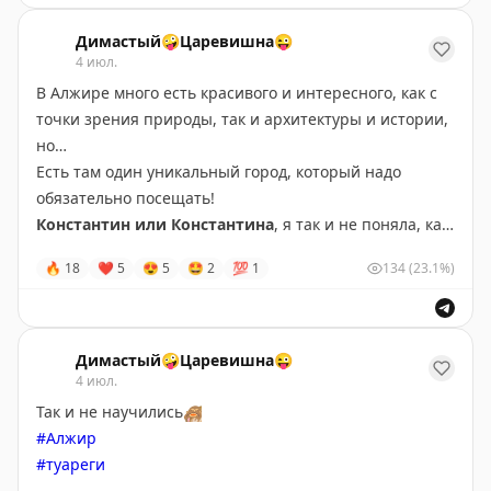
#Тимгад
Древнеримский город Тимгад в Алжире - объект ЮНЕС
#Юнеско
Димастый🤪Царевишна😜
4 июл.
В Алжире много есть красивого и интересного, как с
точки зрения природы, так и архитектуры и истории,
но…
Есть там один уникальный город, который надо
обязательно посещать!
Константин или Константина
, я так и не поняла, как
же правильно
🙈
!
🔥
18
❤
5
😍
5
🤩
2
💯
1
134
(23.1%)
Город мостов, обрывов, скал, впрочем, смотрите фото
и видео, а лучше, побывайте там сами или с нами
✌️
Очень атмосферно, необычно и красиво, таких
городов в мире больше нет, гулять по нему одно
Димастый🤪Царевишна😜
удовольствие, хотя у нас было пасмурно и даже
4 июл.
дождик переодически!
Так и не научились
🙈
Мы прилетели в него сразу из Сахары и контраст
#Алжир
очень сильный оказался, помимо архитектурной
#туареги
красоты, отличные вкусные рестораны, современный