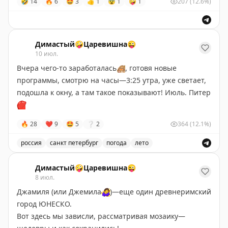
🤣
14
🔥
6
🤩
3
👍
1
😨
1
🤪
1
207
(12.6%)
Димастый🤪Царевишна😜
10 июл.
Вчера чего-то заработалась
🙈
, готовя новые
программы, смотрю на часы—3:25 утра, уже светает,
подошла к окну, а там такое показывают! Июль. Питер
❤️
🔥
28
❤
9
🤩
5
❔
2
364
(12.1%)
россия
санкт петербург
погода
лето
Лето в Санкт-Петербурге: красивые виды и хорошая п
Димастый🤪Царевишна😜
8 июл.
Джамиля (или Джемила
🤷‍♀️
)—еще один древнеримский
город ЮНЕСКО.
Вот здесь мы зависли, рассматривая мозаику—