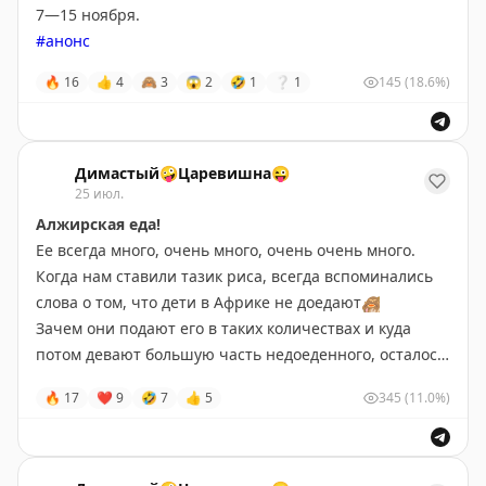
7—15 ноября.
#анонс
🔥
16
👍
4
🙈
3
😱
2
🤣
1
❔
1
145
(18.6%)
Димастый🤪Царевишна😜
25 июл.
Алжирская еда!
Ее всегда много, очень много, очень очень много.
Когда нам ставили тазик риса, всегда вспоминались
слова о том, что дети в Африке не доедают
🙈
Зачем они подают его в таких количествах и куда
потом девают большую часть недоеденного, осталось
загадкой.
🔥
17
❤
9
🤣
7
👍
5
345
(11.0%)
Порции везде большие, в принципе вкусно, но
немного однообразно.
Голодным остаться нет ни одного шанса.
Кормили нас в частных домах, кафе/ресторанах, а в