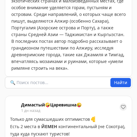
экзотических странах и малоизведанных местах, где
особое внимание уделяется горам, пустыням и
островам. Среди направлений, о которых чаще всего
пишут, выделяются Алжир (особенно Сахара),
Португалия (Азорские острова и Порту), а также
страны Средней Азии — Таджикистан и Кыргызстан.
В последних постах автор подробно рассказывает о
грандиозном путешествии по Алжиру, исследуя
древнеримские города, такие как Джамиля и Тимгад,
впечатляясь мозаиками и руинами, которые «умели
римляне строить на века».
Найти
Димастый🤪Царевишна😜
1 дн назад
Только для сумасшедших оптимистов
👇
Есть 2 места в
ЙЕМЕН
континентальный (не Сокотра),
туда куда пускают туристов!