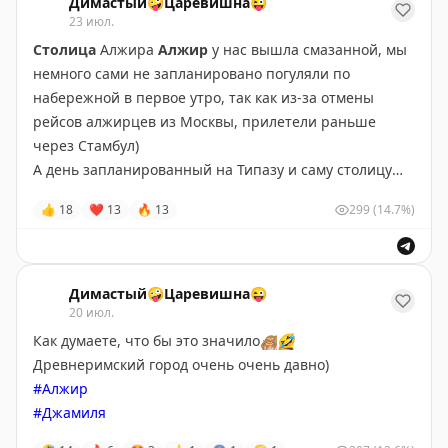
Димастый🤪Царевишна😜
Константине аж в два раза в разных шикарных
23 июл.
ресторанах.
Столица
Алжира
Алжир
у нас вышла смазанной, мы
И везде много)
немного сами не запланировано погуляли по
С алкоголем там проблемы, но в международных
набережной в первое утро, так как из-за отмены
отелях есть бары
🍷
рейсов алжирцев из Москвы, прилетели раньше
Затариться заранее на 2 недели, как вы понимаете,
через Стамбул)
невозможно, предприняли попытку раздобыть вино в
А день запланированный на Типазу и саму столицу
столице, между пустынями, но миссия оказалась
между пустынями, у нас украла песчаная буря в
👍
18
❤
13
🔥
13
299
(14.7%)
невыполнима
🤷‍♀️
Гардае. Просидев 6 часов в аэропорту мы успели
7 часов вечера и пятница и трое русских на такси,
только поужинать в Алжире и улетели дальше.
пытающихся найти винный
😂
Но днем перед отлетом по домам, мы все-таки успели
#Алжир
посетить
Касба
—исторический квартал столицы,
Димастый🤪Царевишна😜
#еда
входящий в список
20 июл.
ЮНЕСКО.
Есть повод вернуться)
Как думаете, что бы это значило
🙈
🤣
#Алжир
Древнеримский город очень очень давно)
#ЮНЕСКО
#Алжир
#Джамиля