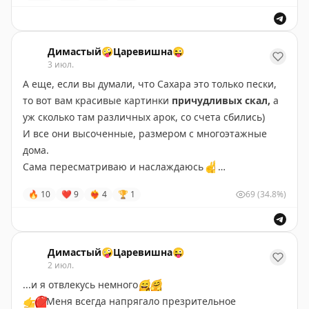
Димастый🤪Царевишна😜
3 июл.
А еще, если вы думали, что Сахара это только пески,
то вот вам красивые картинки
причудливых скал,
а
уж сколько там различных арок, со счета сбились)
И все они высоченные, размером с многоэтажные
дома.
Сама пересматриваю и наслаждаюсь
✌️
#Алжир
🔥
10
❤
9
❤‍🔥
4
🏆
1
69
(34.8%)
#Сахара
#пустыни
#пески
#скалы
Димастый🤪Царевишна😜
2 июл.
...и я отвлекусь немного
😄
🤗
👉
❤️
Меня всегда напрягало презрительное