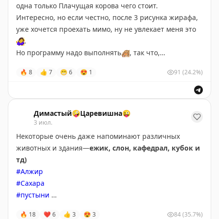
одна только Плачущая корова чего стоит.
Интересно, но если честно, после 3 рисунка жирафа,
уже хочется проехать мимо, ну не увлекает меня это
🤷‍♀️
.
Но программу надо выполнять
🙈
, так что,
пожалуйста, вашему вниманию, и корова и жирафы и
🔥
8
👍
7
😁
6
😍
1
91
(24.2%)
закаменелые растения, ловите)
А еще верблюд и дикий арбуз—есть его нельзя, а вот
мелкими плодами мальчики, вместо мячика играли,
ну а что, развлекались, как могли, ни интернета, ни
Димастый🤪Царевишна😜
телека ведь не было
3 июл.
😂
#Алжир
Некоторые очень даже напоминают различных
#Сахара
животных и здания—
ежик, слон, кафедрал, кубок и
#пустыни
тд)
#петроглифы
#Алжир
#Сахара
#пустыни
#скалы
🔥
18
❤
6
👍
3
😍
3
84
(35.7%)