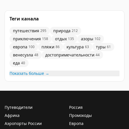
Теги канала
путешествия
природа
295
212
приключения
отдых
азоры
158
135
102
европа
пляжи
культура
туры
100
86
63
61
венесуэла
достопримечательности
48
44
еда
40
Показать больше →
Путеводители
Россия
Африка
Промокоды
Аэропорты России
Европа