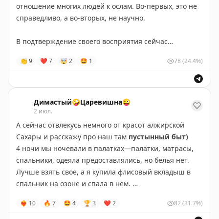
отношение многих людей к ослам. Во-первых, это не
справедливо, а во-вторых, не научно.
В подтверждение своего восприятия сейчас
наткнулся на нашумевшую историю в СМИ о том, как
👏
9
❤
7
🤯
2
🤩
1
78
(24.4%)
в одиночку осел защитил ночью овец убив трех
койотов и обратив в бегство четвертого.
Вообще большинство людей воспринимают ослов как
Димастый🤪Царевишна😜
упрямых, глупых, бесполезных животных. Но
2 июл.
фермеры знают правду: осёл — один из лучших
А сейчас отвлекусь немного от красот алжирской
охранников стада. Зачастую учше собаки. Иногда
Сахары и расскажу про наш там
пустынный быт)
лучше человека.
4 ночи мы ночевали в палатках—палатки, матрасы,
спальники, одеяла предоставлялись, но белья нет.
Койоты, дикие собаки, даже волки — осёл не боится
Лучше взять свое, а я купила флисовый вкладыш в
никого. Его инстинкт защиты территории настолько
спальник на озоне и спала в нем.
силён, что он атакует любого хищника без колебаний.
Кормят 3 раза в день, без изысков, но сытно.
❤‍🔥
10
🔥
7
🤩
4
🏆
3
❤
2
82
(31.7%)
И главное — он не отступает. Собака может
Голодными ни разу не были)
испугаться, убежать. Осёл стоит насмерть.
Ночевки каждую ночь в разных местах под дюнами