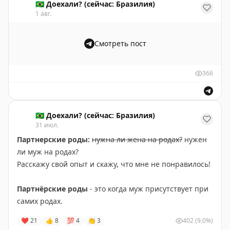
🇧🇷 Доехали? (сейчас: Бразилия)
1 авг.
Смотреть пост
366
🇧🇷 Доехали? (сейчас: Бразилия)
31 июл.
Партнерские роды:
нужна ли жена на родах?
нужен
ли муж на родах?
Расскажу свой опыт и скажу, что мне не понравилось!
Партнёрские роды
- это когда муж присутствует при
самих родах.
Какие ваши первые чувства от этого? "Не дай Бог!"
❤
21
👍
8
💯
4
👏
3
402
(9.0%)
или "Я бы хотел(а)!"?