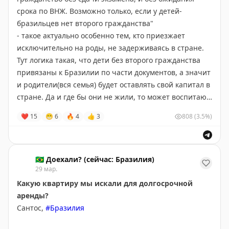
обслуживание здания).
срока по ВНЖ. Возможно только, если у детей-
И на рынок уже выходит
итоговая цена
(в нашем
бразильцев нет второго гражданства"
случае, 3400 BRL).
- такое актуально особенно тем, кто приезжает
Дополнительно при въезде оплачивается "
страховка
исключительно на роды, не задерживаясь в стране.
от пожара
" (~500BRL разово на весь срок
Тут логика такая, что дети без второго гражданства
проживания).
привязаны к Бразилии по части документов, а значит
и родители(вся семья) будет оставлять свой капитал в
Отдельно нами оплачивается только
стране. Да и где бы они не жили, то может воспитают
электричество
(~1 реал ($0.2/16руб) за 1 кВт*ч), а
какую выдающуюся звезду мирового спорта для
❤
15
😁
6
🔥
4
👍
3
808
(3.5%)
вода
у нас уже входит в Condomínio (но так не везде).
Бразилии.
Кажется, это самый лёгкий способ получения второго
гражданства в мире
на сегодняшний день
.
🇧🇷 Доехали? (сейчас: Бразилия)
29 мар.
С 1 апреля
:
https://t.me/doehali/5862
Какую квартиру мы искали для долгосрочной
аренды?
Сантос,
#Бразилия