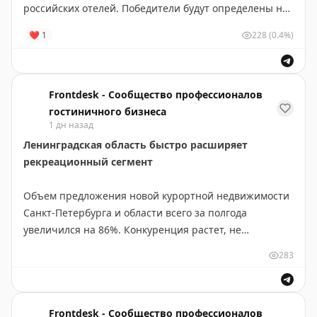
российских отелей. Победители будут определены на
основании отзывов гостей. В конкурсе участники
❤
1
228
(0.4%)
смогут выиграть до 300 тыс. рублей. Тем самым
сервисы продвигают себя - участие возможно только,
если сотрудник зарегистрирован в Нетмонет, а отель
представлен в обоих сервисах
Frontdesk - Сообщество профессионалов
https://www.frontdesk.ru/article/sotrudniki-oteley-
гостиничного бизнеса
1 дн назад
primut-uchastie-v-konkurse-ot-tutu-i-netmonet
Ленинградская область быстро расширяет
рекреационный сегмент
Объем предложения новой курортной недвижимости
Санкт-Петербурга и области всего за полгода
увеличился на 86%. Конкуренция растет, не
дотягивающие до "современных требований" гостя
283
классические гостиницы будут вынуждены
вкладываться в обновление
https://www.frontdesk.ru/article/leningradskaya-oblast-
Frontdesk - Сообщество профессионалов
bystro-narashchivaet-rekreacionnyy-segment