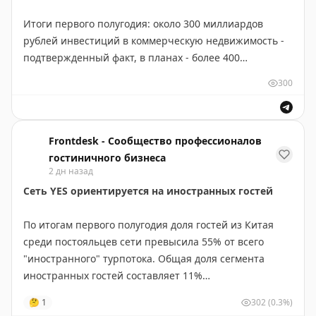
Итоги первого полугодия: около 300 миллиардов
рублей инвестиций в коммерческую недвижимость -
подтвержденный факт, в планах - более 400
миллиардов к концу года. Гостиничный сектор занял в
300
инвестициях в коммерческую недвижимость долю 6%
https://www.frontdesk.ru/article/alan-baloev-v-vyvodakh-
my-ostorozhno-optimistichny
Frontdesk - Сообщество профессионалов
гостиничного бизнеса
2 дн назад
Сеть YES ориентируется на иностранных гостей
По итогам первого полугодия доля гостей из Китая
среди постояльцев сети превысила 55% от всего
"иностранного" турпотока. Общая доля сегмента
иностранных гостей составляет 11%
https://www.frontdesk.ru/article/inostrancev-v-seti-yes-
🤔
1
302
(0.3%)
vse-bolshe