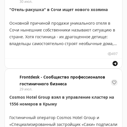
30 июл.
Профессионалам нужны факты, цифры и реальное
"Отель-ракушка" в Сочи ищет нового хозяина
признание работы команды. Участие даёт вполне
осязаемые бонусы:
Основной причиной продажи уникального отеля в
Сочи нынешние собственники называют ситуацию в
☑️
честная оценка сильных и слабых сторон на
стране. Хотя гостиница - их драгоценное детище:
каждом этапе
владельцы самостоятельно строят необычные дома, и
☑️
медийная поддержка: ваши лучшие практики и
"гостиница-ракушка" - один из самых
«фишки» попадут в подборки премии и профильные
497
запоминающихся проектов, воплотившихся в жизнь
СМИ
https://www.frontdesk.ru/article/otel-rakushka-v-sochi-
☑️
живое комьюнити — свой среди своих. Здесь
ishchet-novogo-khozyaina
рождаются кросс-промо, совместные гастроужины и
Frontdesk - Сообщество профессионалов
обмен опытом.
гостиничного бизнеса
29 июл.
Список номинаций —
здесь
(а мы лишь ненавязчиво
Cosmos Hotel Group взял в управление кластер на
намекнём: обратите внимание на новые и
1556 номеров в Крыму
возвращённые номинации):
Гостиничный оператор Cosmos Hotel Group и
🔵
лучший отель культурного наследия
«Специализированный застройщик «Саки» подписали
🔵
лучший горнолыжный отель