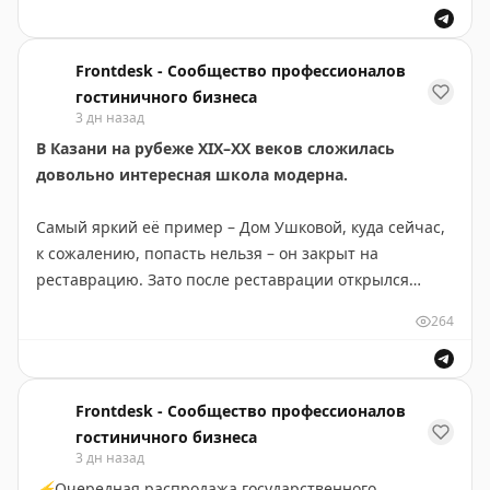
Frontdesk - Сообщество профессионалов
гостиничного бизнеса
3 дн назад
В Казани на рубеже XIX–XX веков сложилась
довольно интересная школа модерна.
Самый яркий её пример – Дом Ушковой, куда сейчас,
к сожалению, попасть нельзя – он закрыт на
реставрацию. Зато после реставрации открылся
другой особняк,
«Дом А.Пора»
– и теперь это уютный
264
бутик-отель, в котором можно поселиться.
Дом строил для себя Адольф Пор, преподававший
французский язык в Императорском Казанском
Frontdesk - Сообщество профессионалов
университете. После революции особняк превратили
гостиничного бизнеса
3 дн назад
в коммунальные квартиры. Заметно обветшавшему
⚡️
Очередная распродажа государственного
дому не дали пропасть частные инвесторы, которые