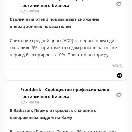
гостиничного бизнеса
1 дн назад
Столичные отели показывают снижение
операционных показателей
Снижение средней цены (ADR) за первое полугодие
составило 6% - при том что годом раньше на тот же
период был прирост в 10%. При этом по тарифу
растет только эконом-сегмент
270
https://www.frontdesk.ru/article/stolichnye-oteli-stali-
dostupnee-turistam-v-finansovom-smysle
Frontdesk - Сообщество профессионалов
гостиничного бизнеса
1 дн назад
В Radisson, Пермь открылась спа-зона с
панорамным видом на Каму
В гостинице Radisson, Пермь на 20 этаже открылась