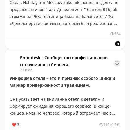
Отель Holiday Inn Moscow Sokolniki вошел в сделку по
продаже активов "Галс-Девелопмент" банком ВТБ, об
этом узнал РБК. Гостиница была на балансе ЗПИФа
«Девелоперские активы», который был реализован
группе профессиональных инвесторов
554
https://www.frontdesk.ru/article/holiday-inn-moscow-
sokolniki-byl-prodan-v-iyune
Frontdesk - Сообщество профессионалов
гостиничного бизнеса
27 июл.
Униформа отеля – это и признак особого шика и
маркер приверженности традициям.
Она указывает на внимание отеля к деталям и
формирует ожидания хорошего сервиса. В конце-
концов, именно человек, который встречает нас в
отеле первым, создает впечатление, которое
❤
3
496
(0.6%)
останется навсегда.