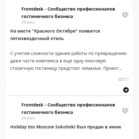
Frontdesk - Сообщество профессионалов
гостиничного бизнеса
28 июл.
На месте "Красного Октября" появится
пятизвездочный отель
С учетом сложности здания работы по превращению
даже части комплекса в еще одну люксовую
столичную гостиницу предстоят немалые. Проект
отеля "Савой.Красный Октябрь" будет реализовывать
577
"ГУТА Девелопмент"
https://www.frontdesk.ru/article/na-krasnom-oktyabre-
poselitsya-pyatizvezdnik
Frontdesk - Сообщество профессионалов
гостиничного бизнеса
28 июл.
Holiday Inn Moscow Sokolniki был продан в июне