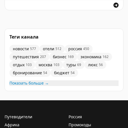
Сделал для вас подборку людей в униформе из
лучших отелей мира:
The Peninsula Hong Kong
Теги канала
Mamounia Marrakech
новости
отели
россия
577
512
450
путешествия
бизнес
экономика
207
169
162
Les Airelles Courchevel
отдых
москва
туры
люкс
103
103
69
56
Ritz Paris
бронирование
бюджет
54
54
Показать больше →
Dusit Thani Bangkok
Oberoi Udaivilas
Raffles Singapore
Путеводители
Россия
Африка
Промокоды
The Fife Arms Hotel, Scotland