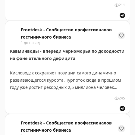
https://www.frontdesk.ru/article/radisson-blu-
211
olimpiyskiy-otkryl-terrasu-na-33-eazhe
Frontdesk - Сообщество профессионалов
гостиничного бизнеса
1 дн назад
Кавминводы - впереди Черноморья по доходности
на фоне отельного дефицита
Кисловодск сохраняет позиции самого динамично
развивающегося курорта. Турпоток сюда в прошлом
году уже достиг рекордных 2,5 миллиона человек
https://www.frontdesk.ru/article/kavminvody-vperedi-
245
chernomorya-po-dokhodnosti-na-fone-otelnogo-deficita
Frontdesk - Сообщество профессионалов
гостиничного бизнеса