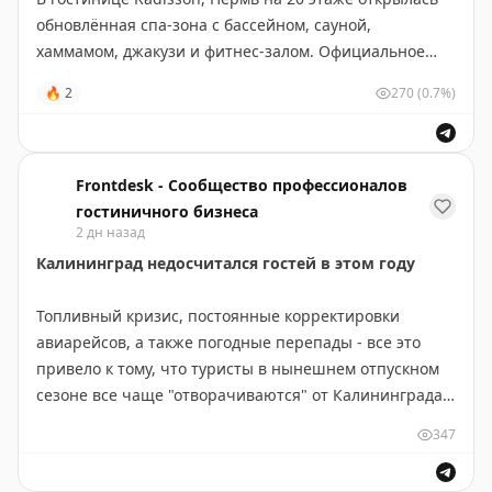
обновлённая спа-зона с бассейном, сауной,
хаммамом, джакузи и фитнес-залом. Официальное
открытие состоялось 1 августа
🔥
2
270
(0.7%)
https://www.frontdesk.ru/article/v-radisson-perm-
otkrylas-spa-zona-s-panoramnym-vidom-na-kamu
Frontdesk - Сообщество профессионалов
гостиничного бизнеса
2 дн назад
Калининград недосчитался гостей в этом году
Топливный кризис, постоянные корректировки
авиарейсов, а также погодные перепады - все это
привело к тому, что туристы в нынешнем отпускном
сезоне все чаще "отворачиваются" от Калининграда.
Потери - десятки процентов, при этом существенно
347
снизилась глубина бронирования
https://www.frontdesk.ru/article/zhara-dozhdi-otmena-