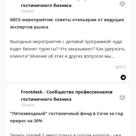
гостиничного бизнеса
29 июл.
MICE-мероприятия: советы отельерам от ведущих
экспертов рынка
Выездные мероприятия с деловой программой: куда
ездят бизнес-туристы? Что заказывают? Как удержать
клиента? Мнение об этих и других вопросах мы
собрали у ведущих экспертов рынка MICE
515
https://www.frontdesk.ru/article/mice-meropriyatiya-o-
chem-ne-pomeshaet-znat-oteleram
Frontdesk - Сообщество профессионалов
гостиничного бизнеса
29 июл.
"Пятизвездный" гостиничный фонд в Сочи за год
прирос на 30%
Теперь отелей 5 звезд только в городе курорте - уже