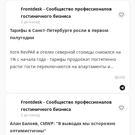
reysov-kaliningrad-teryaet-letniy-sezon
Frontdesk - Сообщество профессионалов
гостиничного бизнеса
2 дн назад
Тарифы в Санкт-Петербурге росли в первом
полугодии
Хотя RevPAR в отелях северной столицы снизился на
1% с начала года - тарифы продолжат постепенно
расти: гости переключаются на апартаменты и
хостелы
https://www.frontdesk.ru/article/tarify-v-sankt-
330
peterburge-rastut
Frontdesk - Сообщество профессионалов
гостиничного бизнеса
2 дн назад
Алан Балоев, CMWP: "В выводах мы осторожно
оптимистичны"