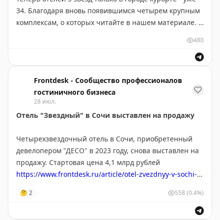
34. Благодаря вновь появившимся четырем крупным
комплексам, о которых читайте в нашем материале. К
концу года в Сочи должен открыться отель под
480
брендом Lotte
https://www.frontdesk.ru/article/pyatizvezdnyy-
gostinichnyy-fond-v-sochi-za-god-priros-na-30
Frontdesk - Сообщество профессионалов
гостиничного бизнеса
28 июл.
Отель "Звездный" в Сочи выставлен на продажу
Четырехзвездочный отель в Сочи, приобретенный
девелопером "ДЕСО" в 2023 году, снова выставлен на
продажу. Стартовая цена 4,1 млрд рублей
https://www.frontdesk.ru/article/otel-zvezdnyy-v-sochi-
vystavlen-na-prodazhu
🤔
2
558
(0.4%)