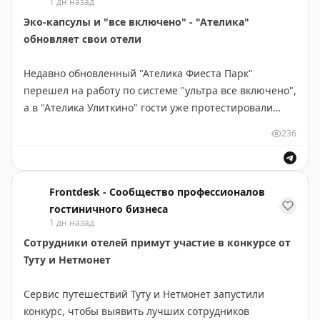
1 дн назад
Эко-капсулы и "все включено" - "Ателика"
обновляет свои отели
Недавно обновленный "Ателика Фиеста Парк"
перешел на работу по системе "ультра все включено",
а в "Ателика Улиткино" гости уже протестировали
новые эко-капсулы для проживания
236
https://www.frontdesk.ru/article/eko-kapsuly-i-vse-
vklyucheno-novosti-seti-atelika
Frontdesk - Сообщество профессионалов
гостиничного бизнеса
1 дн назад
Сотрудники отелей примут участие в конкурсе от
Туту и Нетмонет
Сервис путешествий Туту и Нетмонет запустили
конкурс, чтобы выявить лучших сотрудников