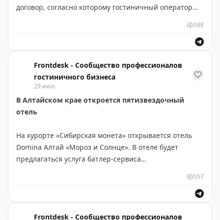
договор, согласно которому гостиничный оператор
🔵
лучший бутик-отель
возьмет в операционное управление строящийся
🔵
лучший шеф-повар в ресторане при отеле
588
комплекс апартаментов премиум-класса «Темпо»
после ввода объектов в эксплуатацию
Подать заявку на участие можно на сайте
https://www.frontdesk.ru/article/cosmos-hotel-group-
https://hospitalityawards.ru
с 1 по 21 августа.
Frontdesk - Сообщество профессионалов
vzyal-v-upravlenie-klaster-na-1556-nomerov-v-krymu
гостиничного бизнеса
Если что-то не получается, на связи Анастасия:
29 июл.
В Алтайском крае откроется пятизвездочный
invite@ru-awards.ru
отель
+7 (925) 001-69-42
🫥
На курорте «Сибирская монета» открывается отель
Премия проводится при поддержке компаний:
Domina Алтай «Мороз и Солнце». В отеле будет
предлагаться услуга батлер-сервиса
TravelLine
,
Julius Meinl
,
LeePrime Group
,
Askona
,
Алтэк
,
https://www.frontdesk.ru/article/v-altayskom-krae-
Allegrini Amenities
,
ДРТ
,
Maxilaser
,
Simple Group
,
557
otkroetsya-pyatizvezdochnyy-otel
SignumPrint
,
TrustYou
,
QA Hotel Service
,
ВилАрт
,
Четыре
лапы
,
Newo Interior
,
A.V. Paneeva
Frontdesk - Сообщество профессионалов