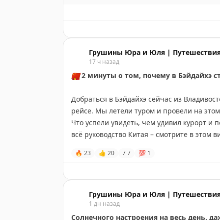
За окном у нас, конечно, август только по 
укатило куда-то без предупреждения. Но п
свои маленькие радости сегодня – и пусть 
Тёплой вам августовской пятницы, ребят. Р
Грушины Юра и Юля | Путешествия
17 ч назад
💛
Обняли,
🇨🇳
2 минуты о том, почему в Бэйдайхэ с
ваши ЮЮ.
Добраться в Бэйдайхэ сейчас из Владивост
рейсе. Мы летели туром и провели на это
Что успели увидеть, чем удивил курорт и 
всё руководство Китая – смотрите в этом в
🔥
23
👍
20
7
7
💯
1
📍
А подробно о каждой локации из ролика
Бэйдайхэ
. Скоро соберём его и обязатель
И, как всегда,
путешествуйте подольше 
Грушины Юра и Юля | Путешествия
1 дн назад
#Бэйдайхэ
#Китай
Солнечного настроения на весь день, да