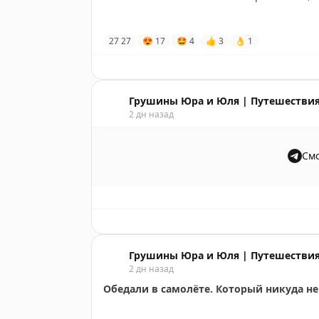
рецепту из Хэйлунцзяна – там, где наша ро
нужно, чтобы есть утку «правильно», заво
Скучали по малышке всю поездку. Но знали
27
27
😍
17
🤩
4
👍
3
👌
1
Светланы – хозяюшки нашей любимой кот
Утка нам понравилась. Сочная, без всяких 
оставляли Булочку, когда она была ещё ко
соус, м-м-м…
так освоилась.
Грушины Юра и Юля | Путешествия
Ещё брали пельмени – тоже оказались неп
Каждое утро мы смотрели, как она там игра
2 дн назад
свинина в кисло-сладком кляре, северо-вос
стресса. Это куда лучше, чем оставлять её
подруги. С тех пор в каждую поездку отвоз
Смо
За обед из утки и пельменей на двоих отд
или пионерском лагере, если хотите, – во
бесплатно.
Светлана, спасибо за добрую заботу о на
Нам понравилось. Можем рекомендовать в
вам.
кухню.
🐈‍⬛
«Мяу, ребят. Пока эти двое где-то шаст
Грушины Юра и Юля | Путешествия
📌
Полезная информация
кормили, со мной играли, красота. Я даже 
2 дн назад
и уже скучаю по тёте Свете. Ма и Па говор
Обедали в самолёте. Который никуда не
🔸
Название:
DONGBEI MAN YUAN 满園春
увидимся».
🗺
Адрес:
ТЦ Maoye Tiandi, 5 этаж, Циньху