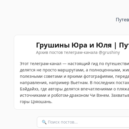
Путе
Грушины Юра и Юля | Пу
Архив постов телеграм-канала
@
grushiny
Этот телеграм-канал — настоящий гид по путешеств
делятся не просто маршрутами, а полноценными, жив
полезными советами и яркими фотографиями, передаю
направления, например Вьетнам. В последних постах
Бэйдайхэ, где авторы делятся впечатлениями о пля
источниками и роботом-драконом Чи Вэнем. Захватыва
горы Цзяошань.