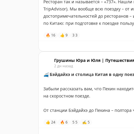
Ресторан так и называется – «737». Нашли
📍
Точка на карте Amap:
https://www.ama
Всем хорошего дня, ребят!
TripAdvisor). Мы вообще всю поездку – от 
достопримечательностей до ресторанов – и
#Китай
#Бэйдайхэ
Ваши ЮЮ и кошка, которую зовут Мышка
по Китаю: при подготовке к поездке польз
🔥
16
👍
9
3
3
#Мышка
Но вернёмся к ресторану. Внутри – насто
полки над головой. И это не декорация, а
лет, сделал больше тысячи рейсов, а пото
рестораном.
Грушины Юра и Юля | Путешествия
2 дн назад
Кормят мясом на гриле, морепродуктами, г
🚄
Бэйдайхэ и столица Китая в одну пое
живой музыкой. Мы взяли два бургера и п
бургеры оказались весьма неплохие, да и 
Забыли рассказать вам, что Пекин находитс
на скоростном поезде.
Как мы поняли, сюда едут больше ради фот
интерьер и атмосфера — это главное, а ед
От станции Бэйдайхэ до Пекина – полтора 
стоим.
👍
24
🔥
6
5
5
✍
5
Ну а где вы ещё пообедаете в салоне Boein
Так что отдых у моря можно спокойно совм