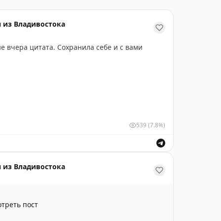
 из Владивостока
е вчера цитата. Сохранила себе и с вами
539
(7.8%)
ориентиром при выборе людей, работы и
ками в списках, а радость откладываем на
 из Владивостока
уже. А она в мелочах прячется: в утреннем чае
, которое прислал близкий человек, в планах на
треть пост