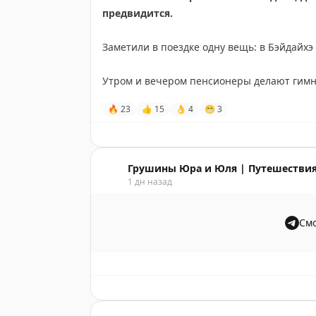
предвидится.
Заметили в поездке одну вещь: в Бэйдайхэ
Утром и вечером пенсионеры делают гимн
кафешек сидят на пластиковых стульях у в
🔥
23
👍
15
👌
4
😁
3
Вечером все выходят гулять семьями – с де
После вечной спешки китайских мегаполи
третий втянулись и сами перестали торопи
Грушины Юра и Юля | Путешествия
1 дн назад
За эту ленивую курортную атмосферу мы и
всех городов, где мы были в Китае. А как 
Смо
ста лет назад, и теперь весь центр стоит 
Архитектура на побережье тоже необычная
виллы. Ещё век назад сюда съезжались на
строил на свой манер. С тех пор мешанина