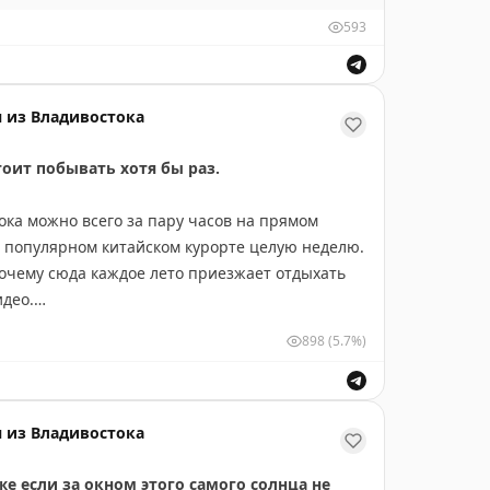
календарю – лето про нас, похоже, забыло и
593
ятницу-то никто не отменял! Так что находим
их будет побольше.
адуйтесь!
 из Владивостока
тоит побывать хотя бы раз.
ока можно всего за пару часов на прямом
м популярном китайском курорте целую неделю.
почему сюда каждое лето приезжает отдыхать
идео.
898
(5.7%)
 будем рассказывать в
путеводителе по
но поделимся.
и подальше
💛
 из Владивостока
же если за окном этого самого солнца не