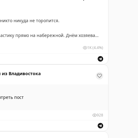
 никто никуда не торопится.
астику прямо на набережной. Днём хозяева
хода и переговариваются через дорогу.
1K
(4.4%)
тьми, с собаками, с арбузами наперевес.
сов первые пару дней было непривычно. А на
ться.
 из Владивостока
 полюбили Бэйдайхэ. Он сильно отличается от
тут пахнет соснами, м-м-м… Их высадили больше
треть пост
в старом сосновом парке.
928
 – а-ля европейские курортные домики и
 лето иностранцы со всего Китая, каждый
 стилей застройки так и осталась. Именно она