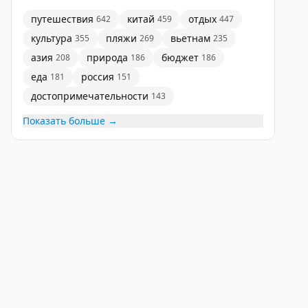
путешествия
китай
отдых
642
459
447
культура
пляжи
вьетнам
355
269
235
азия
природа
бюджет
208
186
186
еда
россия
181
151
достопримечательности
143
Показать больше →