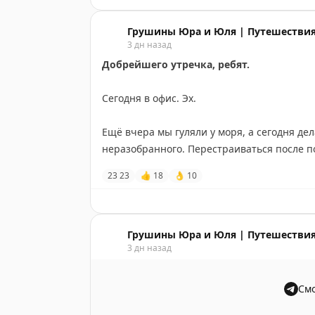
🔖
Полезная информация
днём: посмотреть
Запретный город
или, е
с Гарри Поттером и трансформерами.
Грушины Юра и Юля | Путешествия
🟢
Название: 737飞机餐厅
3 дн назад
📍
Точка на карте Amap: 737 Resto – 奥
До столицы можно добраться самостоятель
Добрейшего утречка, ребят.
🔗
Ссылка:
https://surl.amap.com/nyiF4aE7k
варианты – исторический Пекин или разв
Сегодня в офис. Эх.
#Бэйдайхэ
#Китай
#Бэйдайхэ
#Пекин
#Китай
Ещё вчера мы гуляли у моря, а сегодня дела
неразобранного. Перестраиваться после по
23
23
👍
18
👌
10
Придумали себе правило: первый день посл
новых задач. Немного помогает не сойти с 
Всем лёгкого дня. Держимся вместе.
Грушины Юра и Юля | Путешествия
3 дн назад
💛
Ваши ЮЮ
Смо