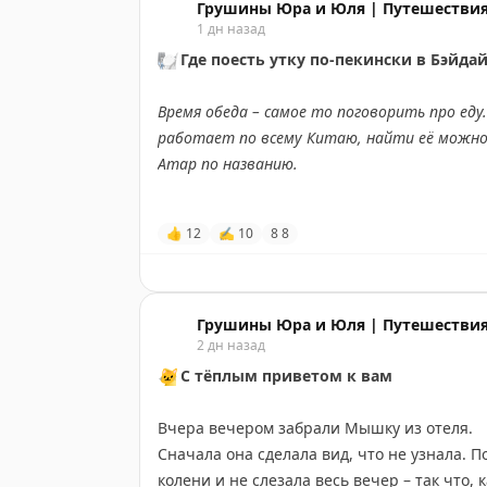
придаёт Бэйдайхэ свой неповторимый коло
Грушины Юра и Юля | Путешествия
1 дн назад
Хорошего вам дня
💛
🍽
Где поесть утку по-пекински в Бэйда
#Бэйдайхэ
#Китай
Время обеда – самое то поговорить про еду
работает по всему Китаю, найти её можно 
Amap по названию.
Так вот. Мы брали утку в
DONGBEI MAN YU
👍
12
✍
10
8
8
Циньхуандао, это минут 20 езды от Бэйдайх
Сеть основали в
2014 году
, и она разросл
такая: соединить культуру и традиции севе
Грушины Юра и Юля | Путешествия
названии) с современным подходом к серв
2 дн назад
🐱
С тёплым приветом к вам
Сама кафешка на 5 этаже. Фишка сети в том
Вчера вечером забрали Мышку из отеля.
на фруктовых дровах – корочка получается
Сначала она сделала вид, что не узнала. 
брали
половину утки за 69 юаней
. В цен
колени и не слезала весь вечер – так что, 