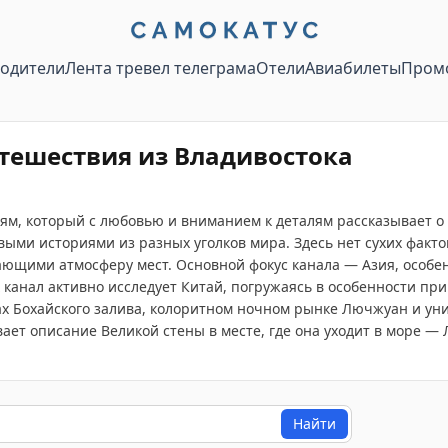
водители
Лента тревел телеграма
Отели
Авиабилеты
Пром
тешествия из Владивостока
иям, который с любовью и вниманием к деталям рассказывает 
ыми историями из разных уголков мира. Здесь нет сухих факт
щими атмосферу мест. Основной фокус канала — Азия, особенн
 канал активно исследует Китай, погружаясь в особенности пр
жах Бохайского залива, колоритном ночном рынке Лючжуан и у
ет описание Великой стены в месте, где она уходит в море — Л
Найти