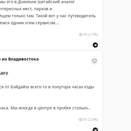
 мы его в
Дианпине
(китайский аналог
p.com/place/B0KR343015
интересных мест, парков и
щем только там. Такой вот у нас путеводитель
🐱
уемся одним этим сервисом.
1K
(2.7%)
ящий лайнер: кресла, иллюминаторы, багажные
 реальный
Boeing 737.
Он летал двадцать пять
м приземлился в Циньхуандао и стал
 из Владивостока
амбургерами, вечером работает как бар с
здку
о коктейлю – вышло
167 юаней.
На удивление
напитки тоже.
я от Бэйдайхэ всего-то в полутора часах езды
ографий, чем ради вкуса. В отзывах пишут, что
а – просто приятное дополнение.
часа. Мы иногда в центре в пробке столько
1K
(3.9%)
g?
естить со столицей. Можно сгонять одним