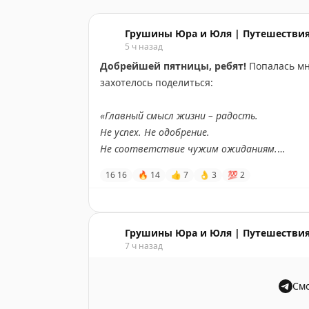
Грушины Юра и Юля | Путешествия
5 ч назад
Добрейшей пятницы, ребят!
Попалась мн
захотелось поделиться:
«Главный смысл жизни – радость.
Не успех. Не одобрение.
Не соответствие чужим ожиданиям.
А состояние, в котором хочется жить!
16
16
🔥
14
👍
7
👌
3
💯
2
Пусть именно это станет вашим главным 
отношений».
И ведь правда. Мы часто гонимся за галоч
Грушины Юра и Юля | Путешествия
7 ч назад
потом – вот доделаю, вот доеду, вот тогда 
(ну или кофе - кому как), в смешном видео
выходные.
Смо