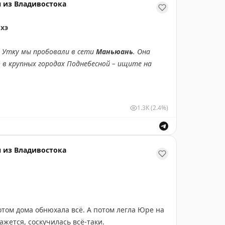
рит.
 из Владивостока
йхэ
. Утку мы пробовали в сети
Маньюань
. Она
в крупных городах Поднебесной – ищите на
AN
в торговом центре
Maoye Tiandi
в
1.3K
(2.4%)
э.
ась аж до
57 точек
по всему Китаю. Идея у них
ро-восточной кухни (Дунбэй как раз в
 из Владивостока
ису.
, что утку готовят по старому рецепту и пекут
 фирменная, хрустящая и чуть сладковатая. Мы
Потом дома обнюхала всё. А потом легла Юре на
у уже входят блинчики (пекут их по старому
кажется, соскучилась всё-таки.