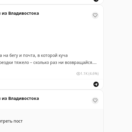
сли едете с детьми, махнуть в
Universal Studios
 из Владивостока
体中心体育场
но или взять готовую экскурсию, есть разные
e
лекательный.
 на бегу и почта, в которой куча
ездки тяжело – сколько раз ни возвращайся.
1.1K
(4.6%)
е отпуска – только разбор завалов, никаких
ума.
 из Владивостока
треть пост