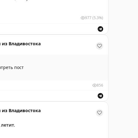
дненькая Сунечка), овощи и два соуса – всё это
рачивать самим.
, что она в хороших руках заботливой
977
(5.3%)
огостиницы. Помните, мы самый первый раз
запахов, мясо нежное, корочка хрустит. А какой
тёнком, и очень тогда переживали? А Мышка
 из Владивостока
лохие. А фирменное блюдо тут
гобаожоу
–
ется, и по её виду понимали – никакого
точная классика. Есть и салаты.
 одну дома, пусть даже и под присмотром
им Зайку только туда. Ей там как в санатории
треть пост
али
82 юаня
. А чайничек чая приносят
звращается храбрая и весёлая.
856
шей малышке. Доверить её мы можем только
сем, кто любит традиционную китайскую
али неделю, я тут прекрасно отдыхала – меня
 из Владивостока
сдружилась с моими соседями, наобщалась с ними
ят, что в этом году мы с ней ещё обязательно
 летит.
饼·烤鸭
андао