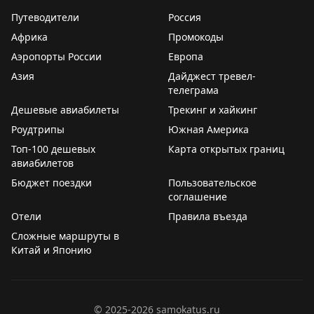
трамвайчик и трактор-паровозик, по каналам ходят
Путеводители
Россия
лодки, и всё это уже входит в билет.
Африка
Промокоды
Аэропорты России
Европа
А вечером застали шоу «дате хуа». Это старинное
Азия
Дайджест тревел-
ремесло, ему больше тысячи лет, и оно занесено в
телеграма
нематериальное культурное наследие Китая. Мастера
Дешевые авиабилеты
Трекинг и хайкинг
бросают в стену расплавленный чугун, разогретый до
1600 градусов, и искры разлетаются на десятки
Роудтрипы
Южная Америка
метров. Смотрится как огромный фейерверк.
Топ-100 дешевых
Карта открытых границ
авиабилетов
Сюда стоит приезжать на весь день, но у нас всего
Бюджет поездки
Пользовательское
неделя в Байдахэ, и хотелось увидеть максимально
соглашение
много. Так что провели здесь полдня – и даже эти
Отели
Правила въезда
полдня оставили целую гору впечатлений. Кстати,
Сложные маршруты в
глянули расписание шоу на весь день – они тут
Китай и Японию
буквально каждые полчаса идут и все разные.
🔖
Полезная информация
©
2025-2026
samokatus.ru
🔵
Название:
Юйтянь Цилихай (渔田七里海度假区)