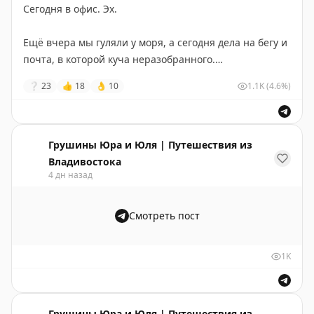
Ну а где вы ещё пообедаете в салоне Boeing?
До столицы можно добраться самостоятельно или
Сегодня в офис. Эх.
взять готовую экскурсию, есть разные варианты –
🔖
Полезная информация
исторический Пекин или развлекательный.
Ещё вчера мы гуляли у моря, а сегодня дела на бегу и
почта, в которой куча неразобранного.
🟢
Название: 737飞机餐厅
#Бэйдайхэ
#Пекин
#Китай
Перестраиваться после поездки тяжело – сколько раз
❔
23
👍
18
👌
10
1.1K
(4.6%)
📍
Точка на карте Amap: 737 Resto – 奥体中心体育场
ни возвращайся.
🔗
Ссылка:
https://surl.amap.com/nyiF4aE7ke
Придумали себе правило: первый день после отпуска
#Бэйдайхэ
#Китай
– только разбор завалов, никаких новых задач.
Грушины Юра и Юля | Путешествия из
Немного помогает не сойти с ума.
Владивостока
4 дн назад
Всем лёгкого дня. Держимся вместе.
Смотреть пост
💛
Ваши ЮЮ
1K
Грушины Юра и Юля | Путешествия из