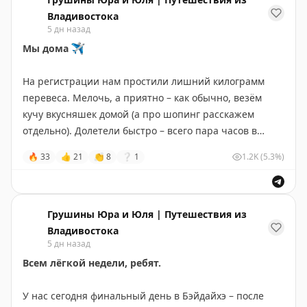
Владивостока
5 дн назад
Мы дома
✈️
На регистрации нам простили лишний килограмм
перевеса. Мелочь, а приятно – как обычно, везём
кучу вкусняшек домой (а про шопинг расскажем
отдельно). Долетели быстро – всего пара часов в
небе, это прям супер удобно.
🔥
33
👍
21
👏
8
❔
1
1.2K
(5.3%)
Бэйдайхэ нас по-настоящему впечатлил.
Мы ждали
спокойный отдых у моря – разные слышали мнения
об этом курорте, а получили куда больше: и колорит, и
Грушины Юра и Юля | Путешествия из
историю, и целую гору эмоций. Уезжали с чувством,
Владивостока
5 дн назад
когда и домой хочется, и остаться бы – ещё не
наотдыхались.
Всем лёгкой недели, ребят.
В ближайшие дни разберём фото и начнём делиться
У нас сегодня финальный день в Бэйдайхэ – после