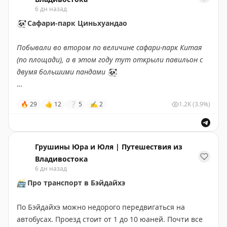
ваши ЮЮ
6 дн назад
🐼
Сафари-парк Циньхуандао
#Байдахэ
#Китай
Побывали во втором по величине сафари-парк Китая
(по площади), а в этом году тут открыли павильон с
двумя большими пандами
🐼
.
Панда – зверь, который умеет ничего не делать так,
🔥
29
👍
12
❔
5
✍
2
1.2K
(3.9%)
что оторваться невозможно.
Яннань
– парень,
родился в августе 2019-го, с улыбающимся лицом и
любитель активничать
😄
.
Таосу
– девочка, родилась
в октябре 2019-го, помешанная на еде, предпочитает
Грушины Юра и Юля | Путешествия из
валяться и грызть бамбук
😋
. Павильон у них, прямо
Владивостока
скажем, шикарный – две тыщи квадратов, с климат-
6 дн назад
контролем и круглогодичным отоплением, на случай
🚌
Про транспорт в Бэйдайхэ
если в Бэйдайхэ станет прохладно
❄️
.
По Бэйдайхэ можно недорого передвигаться на
А вообще сам парк уже не новый, некоторые зоны
автобусах. Проезд стоит от 1 до 10 юаней. Почти все