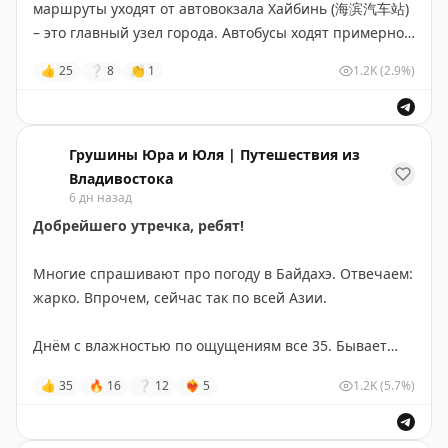
очень нуждаются в ремонте, но общение с
маршруты уходят от автовокзала Хайбинь (海滨汽车站)
животными – это всегда классные эмоции. По
– это главный узел города. Автобусы ходят примерно с
территории ездит специальный поезд
🚂
, из него
6–8 утра и до 19:30–22:00.
👍
25
❔
8
👏
1
1.2K
(2.9%)
видно животных в открытых вольерах. Многих можно
кормить с рук – корм покупали на входе
🥕
.
Маршруты и расписание удобнее всего смотреть в
Amap
или
Baidu
– там сразу видно, какой автобус
Парк большой, так что удобная обувь обязательна –
нужен и когда последний рейс.
Грушины Юра и Юля | Путешествия из
мы натопали несколько тысяч шагов
👟
Владивостока
6 дн назад
Но сами мы везде ездим на такси Диди – вызываем
🔖
Полезная информация
через приложение. В Китае такси недорогое: внутри
Добрейшего утречка, ребят!
🟢
Название:
Сафари-парк Циньхуандао 秦皇岛野生动
курортной зоны платим 10–20 юаней. Самая дальняя
物园
поездка была вчера, ездили в горы почти час,
Многие спрашивают про погоду в Байдахэ. Отвечаем:
📍
Точка на карте
Amap
обошлось в 130 юаней.
жарко. Впрочем, сейчас так по всей Азии.
https://www.amap.com/place/B014F002DF
💰
Цена:
115 юаней
(взрослый); дети/пенсионеры –
А ещё тут очень популярны электроскутеры –
Днём с влажностью по ощущениям все 35. Бывает
57.5 юаней
.
местные гоняют на них повсюду. Взять такой в прокат
совсем душно. Поэтому мы приспособились: на пляж
👍
35
🔥
16
❔
12
❤‍🔥
5
1.2K
(5.7%)
🕐
Время работы:
8:30–17:30 (вход до 16:00). Мы
проще простого, у нас их прямо в отеле дают.
ходим утром или вечером, а днём стараемся не
приехали к 8 утра и парк уже работал, смогли зайти
геройствовать под солнцем.
так как покупали билеты в Вичате, если на кассе, то с
#Бэйдайхэ
#Китай