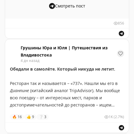
Смотреть пост
Утка нам понравилась. Сочная, без всяких запахов,
Каждое утро мы смотрели, как она там играется, и по
мясо нежное, корочка хрустит. А какой соус, м-м-м…
её виду понимали – никакого стресса. Это куда лучше,
856
чем оставлять её одну дома, пусть даже и под
Ещё брали пельмени – тоже оказались неплохие. А
присмотром подруги. С тех пор в каждую поездку
фирменное блюдо тут
гобаожоу
– свинина в кисло-
отвозим Зайку только туда. Ей там как в санатории
сладком кляре, северо-восточная классика. Есть и
или пионерском лагере, если хотите, – возвращается
Грушины Юра и Юля | Путешествия из
салаты.
храбрая и весёлая.
Владивостока
4 дн назад
За обед из утки и пельменей на двоих отдали
82 юаня
.
Светлана, спасибо за добрую заботу о нашей
Обедали в самолёте. Который никуда не летит.
А чайничек чая приносят бесплатно.
малышке. Доверить её мы можем только вам.
Ресторан так и называется – «737». Нашли мы его в
Нам понравилось. Можем рекомендовать всем, кто
🐈‍⬛
«Мяу, ребят. Пока эти двое где-то шастали неделю,
Дианпине
(китайский аналог TripAdvisor). Мы вообще
любит традиционную китайскую кухню.
я тут прекрасно отдыхала – меня кормили, со мной
всю поездку – от интересных мест, парков и
играли, красота. Я даже сдружилась с моими соседями,
достопримечательностей до ресторанов – ищем
📌
Полезная информация
наобщалась с ними и уже скучаю по тёте Свете. Ма и
только там. Такой вот у нас путеводитель по Китаю:
🔥
16
👍
9
❔
3
1K
(2.7%)
Па говорят, что в этом году мы с ней ещё
при подготовке к поездке пользуемся одним этим
🔸
Название:
DONGBEI MAN YUAN 满園春饼·烤鸭
обязательно увидимся».
сервисом.
🗺
Адрес:
ТЦ Maoye Tiandi, 5 этаж, Циньхуандао