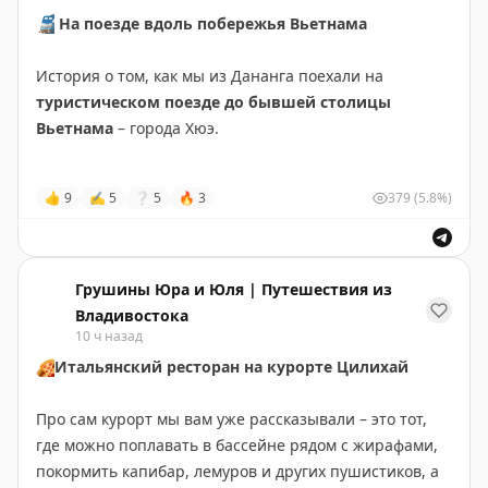
🚆
На поезде вдоль побережья Вьетнама
История о том, как мы из Дананга поехали на
туристическом поезде до бывшей столицы
Вьетнама
– города Хюэ.
👍
9
✍
5
❔
5
🔥
3
379
(5.8%)
И это было вау! Мало того, что виды за окном
восхищали – горы, море, джунгли, – так и в поезде
своя развлекательная программа была. Концерт в
вагоне-ресторане, народные песни
Хюэ
– пока ехали
Грушины Юра и Юля | Путешествия из
успели и потанцевать, и позавтракать, и восхититься
Владивостока
красотой за окнами.
10 ч назад
🍕
Итальянский ресторан на курорте Цилихай
🎫
Кстати, на этом маршруте ходят разные поезда, но
чтобы попасть именно на
туристический
нужно
Про сам курорт мы вам уже рассказывали – это тот,
искать в расписании номера с обозначением
HD
– это
где можно поплавать в бассейне рядом с жирафами,
специальные составы с обзорными вагонами и
покормить капибар, лемуров и других пушистиков, а