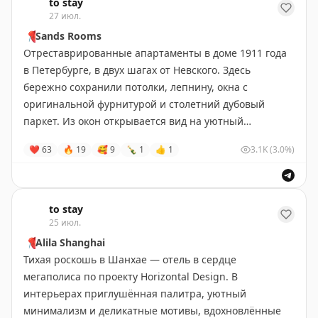
to stay
путешествие получилось комфортным и
27 июл.
насыщенным, а осенью меняется только одно —
📍
Sands Rooms
природа вокруг. Для проживания выбраны уютные
Отреставрированные апартаменты в доме 1911 года
места, которые становятся частью впечатлений от
в Петербурге, в двух шагах от Невского. Здесь
Алтая. После насыщенных дней особенно приятно
бережно сохранили потолки, лепнину, окна c
возвращаться в комфортные домики среди гор,
оригинальной фурнитурой и столетний дубовый
отдыхать, встречать закаты и просто наслаждаться
паркет. Из окон открывается вид на уютный
тишиной.
Тележный, либо во двор-колодец — атмосферно, по-
❤
63
🔥
19
🥰
9
🍾
1
👍
1
3.1K
(3.0%)
питерски.
Ребята показывают не только знаковые места, но и
стараются собрать путешествие так, чтобы оно
Санкт-Петербург
•
#Россия
запомнилось атмосферой, красивыми местами
Забронировать
to stay
проживания и вниманием к деталям. Если Алтай
25 июл.
давно был в вашем списке — рекомендуем
📍
Alila Shanghai
посмотреть
программу
. Кажется, осень — одно из
Тихая роскошь в Шанхае — отель в сердце
лучших времён для первого знакомства с этим
мегаполиса по проекту Horizontal Design. В
регионом.
интерьерах приглушённая палитра, уютный
минимализм и деликатные мотивы, вдохновлённые