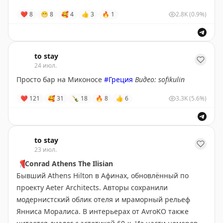
• Apple Pay и Google Pay
❤
8
😁
8
🥰
4
👍
3
🔥
1
2.8K
(0.9%)
• Быстрое оформление 1–3 дня
• Доставка по России
• Пополнение счёта из РФ
to stay
24 июл.
Комиссия банка — 120 $
(открытие счета + получение ИИН). Оформление
Просто бар на Миконосе
#Греция
Видео: sofikulin
дистанционно.
❤
121
🥰
31
🍾
18
🔥
8
👍
6
3.3K
(5.6%)
Пишите
@karta_mura_oleg
, чтобы узнать детали и
стоимость
to stay
23 июл.
📍
Conrad Athens The Ilisian
Бывший Athens Hilton в Афинах, обновлённый по
проекту Aeter Architects. Авторы сохранили
модернистский облик отеля и мраморный рельеф
Янниса Моралиса. В интерьерах от AvroKO также