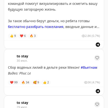
командой помогут визуализировать и осметить вашу
будущую загородную жизнь.
За такое обычно берут деньги, но ребята готовы
бесплатно разобрать пожелания
, вводные данные и
создать небольшой альбом с реализуемой
👍
9
❤
6
🔥
3
2.8K
(0.7%)
концепцией.
На выходе получите посадку дома на участке,
ландшафтные решения, архитектуру, оптимальную
to stay
30 июл.
планировку и интерьер. Ещё и поймёте бюджет с
учётом всех деталей — от забора до мебели.
Сбор водяных лилий в дельте реки Меконг
#Вьетнам
Видео: Phuc Le
Для участия просто
напишите ребятам
— присылайте
❤
99
🔥
34
🥰
9
👍
2
3K
(4.7%)
свои пожелания, данные по участку, фото и все
материалы, которые помогут лучше рассмотреть
место.
to stay
29 июл.
Поспешите, команда сможет принять только 20