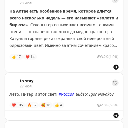
28 июл.
На Алтае есть особенное время, которое длится
всего несколько недель — его называют «золото и
бирюза».
Склоны гор вспыхивают всеми оттенками
осени — от солнечно-жёлтого до медно-красного, а
Катунь и горные реки сохраняют свой невероятный
бирюзовый цвет. Именно за этим сочетанием красок
сюда каждый год приезжают фотографы и
👍
17
❤
14
3.2K
(1.0%)
путешественники со всего мира.
У
Art Travel Club
как раз в этот короткий период
запланировано
путешествие "Легендарная осень на
to stay
Алтае"
27 июл.
. Это путешествие подойдёт тем, кто давно
мечтал увидеть Алтай впервые. И тем, кто уже был
Лето, Питер и этот свет!
#Россия
Видео: Igor Novakov
здесь летом, но хочет открыть его совсем в других
❤
105
🔥
32
🥰
18
👍
4
2.8K
(5.8%)
красках.
Маршрут проверен не одним сезоном. Все переезды,
остановки и места проживания продуманы так, чтобы