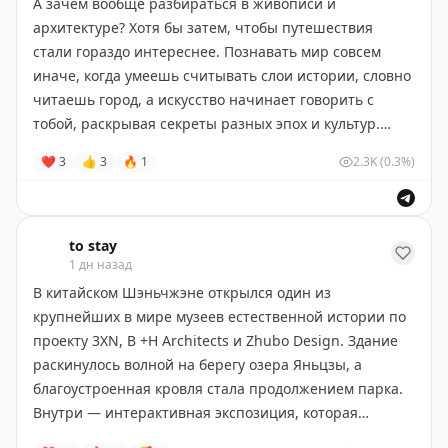
А зачем вообще разбираться в живописи и
архитектуре? Хотя бы затем, чтобы путешествия
стали гораздо интереснее. Познавать мир совсем
иначе, когда умеешь считывать слои истории, словно
читаешь город, а искусство начинает говорить с
тобой, раскрывая секреты разных эпох и культур.
❤
3
👍
3
🔥
1
2.3K
(0.3%)
Если хочется погрузиться в этот удивительный мир,
советуем флагманскую программу
«Как стать
искусствоведом»
от любимого лектория
«Синхронизация». Это большое 10-месячное
to stay
1 дн назад
путешествие в историю искусства, которое поможет
собрать знания в цельную картину, научиться видеть
В китайском Шэньчжэне открылся один из
связи между эпохами и культурами и по-новому
крупнейших в мире музеев естественной истории по
взглянуть на искусство Запада и Востока. После
проекту 3XN, B +H Architects и Zhubo Design. Здание
окончания курса вы получите диплом о
раскинулось волной на берегу озера Яньцзы, а
профессиональной переподготовке, а все материалы
благоустроенная кровля стала продолжением парка.
останутся с вами навсегда, чтобы возвращаться к ним
Внутри — интерактивная экспозиция, которая
перед новыми поездками или походами в музей.
охватывает историю Земли, начиная с её