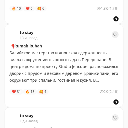
🔥
10
❤
6
🥰
6
1.3K
(1.7%)
to stay
13 ч назад
📍
Rumah Rubah
Балийское мастерство и японская сдержанность —
вилла в окружении пышного сада в Переренане. В
центре дома по проекту Studio Jencquel расположился
дворик с прудом и вековым деревом франжипани, его
окружают три спальни, гостиная и кухня. В
оформлении — резные двери, авторская мебель,
❤
31
🔥
13
🥰
4
2K
(2.4%)
индонезийские артефакты и традиционные
терракотовые скульптуры.
Бали
•
#Индонезия
to stay
Забронировать
1 дн назад