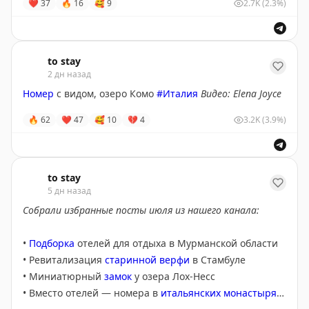
❤
37
🔥
16
🥰
9
2.7K
(2.3%)
формирования.
#Китай
Присоединяйтесь, советуем не откладывать — чем
ближе старт курса, тем цены выше. При оплате по
нашему промокоду
TOSTAY
присоединиться к новому
to stay
потоку можно выгодно с дополнительной скидкой 10
2 дн назад
000 руб. на любой тариф.
Номер
с видом, озеро Комо
#Италия
Видео: Elena Joyce
🔥
62
❤
47
🥰
10
💔
4
3.2K
(3.9%)
Ребята из Синхронизации все предусмотрели:
оплатить курс можно в рассрочку, а также
иностранной картой. Курс стартует 2 сентября.
Успевайте занять свое место!
to stay
5 дн назад
Собрали избранные посты июля из нашего канала:
•
Подборка
отелей для отдыха в Мурманской области
• Ревитализация
старинной верфи
в
Стамбуле
• Миниатюрный
замок
у озера Лох-Несс
• Вместо отелей — номера в
итальянских монастырях