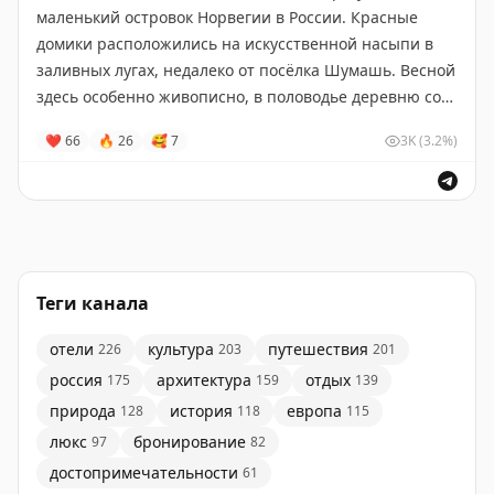
маленький островок Норвегии в России. Красные
домики расположились на искусственной насыпи в
заливных лугах, недалеко от посёлка Шумашь. Весной
здесь особенно живописно, в половодье деревню со
всех сторон окружает водная гладь.
❤
66
🔥
26
🥰
7
3K
(3.2%)
Рязанская область
•
#Россия
Остановиться
Теги канала
отели
культура
путешествия
226
203
201
россия
архитектура
отдых
175
159
139
природа
история
европа
128
118
115
люкс
бронирование
97
82
достопримечательности
61