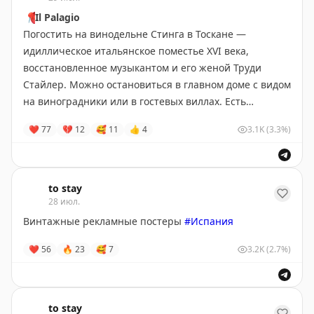
заявок.
📍
Il Palagio
Погостить на винодельне Стинга в Тоскане —
идиллическое итальянское поместье XVI века,
восстановленное музыкантом и его женой Труди
Стайлер. Можно остановиться в главном доме с видом
на виноградники или в гостевых виллах. Есть
фермерский магазин с местным вином и оливковым
❤
77
💔
12
🥰
11
👍
4
3.1K
(3.3%)
маслом, в хорошую погоду работает открытая
пиццерия.
#винодельни
Тоскана
•
#Италия
to stay
Забронировать
28 июл.
Винтажные рекламные постеры
#Испания
❤
56
🔥
23
🥰
7
3.2K
(2.7%)
to stay