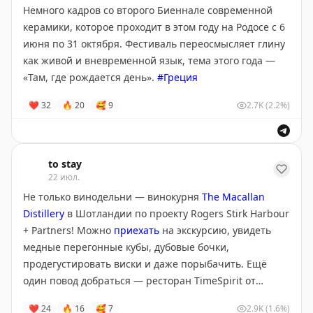
Немного кадров со второго Биеннале современной
керамики, которое проходит в этом году на Родосе с 6
июня по 31 октября. Фестиваль переосмысляет глину
как живой и вневременной язык, тема этого года —
«Там, где рождается день».
#Греция
❤
32
🔥
20
🥰
9
2.7K
(2.2%)
to stay
22 июл.
Не только винодельни — винокурня
The Macallan
Distillery
в Шотландии по проекту Rogers Stirk Harbour
+ Partners! Можно
приехать
на экскурсию, увидеть
медные перегонные кубы, дубовые бочки,
продегустировать виски и даже порыбачить. Ещё
один повод добраться — ресторан TimeSpirit от
братьев Рока, команды легендарного El Celler de Can
❤
24
🔥
16
🥰
7
2.9K
(1.6%)