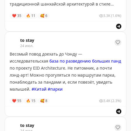
традиционной шанхайской архитектурой в стиле
шикумэнь.
❤
35
🔥
11
🥰
6
3.3K
(1.6%)
Шанхай
•
#Китай
Забронировать
to stay
24 июл.
Весомый повод доехать до Чэнду —
исследовательская
база по разведению больших панд
по проекту EID Architecture. Не питомник, а почти
лэнд-арт! Можно прогуляться по маршрутам парка,
понаблюдать за пандами и, если повезёт, увидеть
малышей.
#Китай
#парки
❤
55
🔥
15
🥰
8
3.4K
(2.3%)
to stay
24 июл.