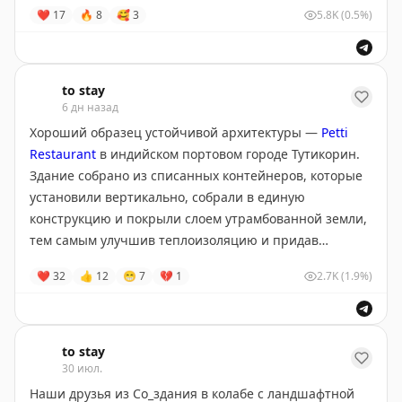
• Атмосферные
апартаменты
в Санкт-Петербурге
❤
17
🔥
8
🥰
3
5.8K
(0.5%)
to stay
6 дн назад
Хороший образец устойчивой архитектуры —
Petti
Restaurant
в индийском портовом городе Тутикорин.
Здание собрано из списанных контейнеров, которые
установили вертикально, собрали в единую
конструкцию и покрыли слоем утрамбованной земли,
тем самым улучшив теплоизоляцию и придав
выразительность. В интерьере сохранили
❤
32
👍
12
😁
7
💔
1
2.7K
(1.9%)
индустриальный металл с характерной фактурой,
дополнив его деревом. Эффектно!
#Индия
#рестораны
to stay
30 июл.
Наши друзья из Со_здания в колабе с ландшафтной