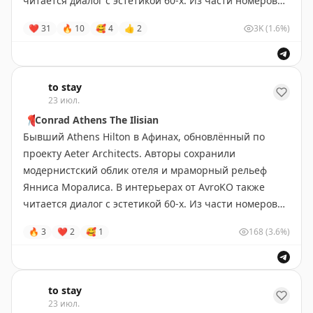
читается диалог с эстетикой 60-х. Из части номеров
открывается панорамный вид на Акрополь.
❤
31
🔥
10
🥰
4
👍
2
3K
(1.6%)
Афины
•
#Греция
Забронировать
to stay
23 июл.
📍
Conrad Athens The Ilisian
Бывший Athens Hilton в Афинах, обновлённый по
проекту Aeter Architects. Авторы сохранили
модернистский облик отеля и мраморный рельеф
Янниса Моралиса. В интерьерах от AvroKO также
читается диалог с эстетикой 60-х. Из части номеров
открывается панорамный вид на Акрополь.
🔥
3
❤
2
🥰
1
168
(3.6%)
Афины
•
#Греция
Забронировать
to stay
23 июл.