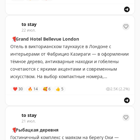
Roca.
#Великобритания
to stay
22 июл.
📍
Grand Hotel Bellevue London
Отель в викторианском таунхаусе в Лондоне с
интерьерами от Фабрицио Казираги — в оформлении
тёмное дерево, антикварные находки и гобелены
сочетаются с яркими акцентами и современным
искусством. На выбор компактные номера,
вдохновлённые корабельными каютами, и
❤
30
🔥
14
🥰
6
👍
5
2.5K
(2.2%)
просторные люксы.
Лондон
•
#Великобритания
Забронировать
to stay
21 июл.
📍
Рыбацкая деревня
Гостиничный комплекс с маяком на берегу Оки —