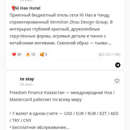
📍
Ni Hao Hotel
Приятный бюджетный отель сети Ni Hao в Чэнду,
спроектированный Vermilion Zhou Design Group. В
интерьрах глубокий красный, дружелюбные
скруглённые формы, игривые детали и панно с
китайскими мотивами. Сквозной образ — тыква-
горлянка, символ удачи и безопасности в пути.
❤
30
🔥
10
🥰
3
3.2K
(1.3%)
Чэнду
•
#Китай
Забронировать
to stay
24 июл.
Freedom Finance Казахстан — международная Visa /
Mastercard работает по всему миру
• 7 валют в одном счете — USD / EUR / RUB / KZT / AED
/ TRY / CNY
• Бесплатное обслуживание