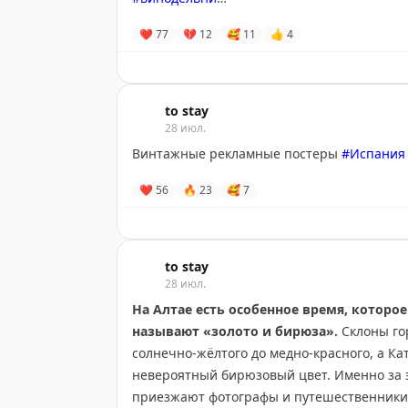
❤
77
💔
12
🥰
11
👍
4
Тоскана
•
#Италия
Забронировать
to stay
28 июл.
Винтажные рекламные постеры
#Испания
❤
56
🔥
23
🥰
7
to stay
28 июл.
На Алтае есть особенное время, которое
называют «золото и бирюза».
Склоны го
солнечно-жёлтого до медно-красного, а Ка
невероятный бирюзовый цвет. Именно за 
приезжают фотографы и путешественники 