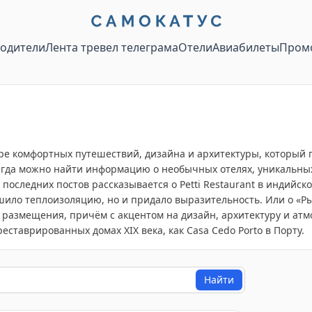
водители
Лента тревел телеграма
Отели
Авиабилеты
Пром
ире комфортных путешествий, дизайна и архитектуры, который
 всегда можно найти информацию о необычных отелях, уникальн
 последних постов рассказывается о Petti Restaurant в индийс
чшило теплоизоляцию, но и придало выразительность. Или о «
 размещения, причём с акцентом на дизайн, архитектуру и атм
еставрированных домах XIX века, как Casa Cedo Porto в Порту.
Найти