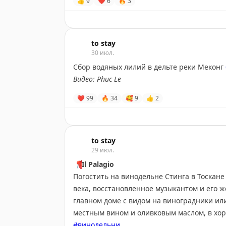
👍
9
❤
6
🔥
3
оптимальную планировку и интерьер. Ещё 
забора до мебели.
Для участия просто
напишите ребятам
— п
to stay
30 июл.
участку, фото и все материалы, которые п
Сбор водяных лилий в дельте реки Меконг
Поспешите, команда сможет принять тольк
Видео: Phuc Le
❤
99
🔥
34
🥰
9
👍
2
to stay
29 июл.
📍
Il Palagio
Погостить на винодельне Стинга в Тоскане
века, восстановленное музыкантом и его 
главном доме с видом на виноградники или
местным вином и оливковым маслом, в хо
#винодельни