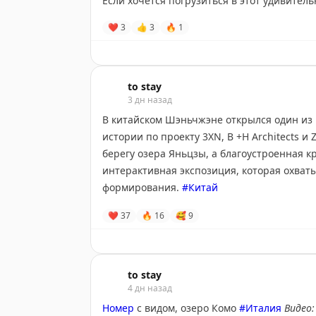
Если хочется погрузиться в этот удивите
«Как стать искусствоведом»
от любимого ле
❤
3
👍
3
🔥
1
месячное путешествие в историю искусств
картину, научиться видеть связи между эп
искусство Запада и Востока. После оконча
профессиональной переподготовке, а все м
to stay
3 дн назад
возвращаться к ним перед новыми поездка
В китайском Шэньчжэне открылся один из
Присоединяйтесь, советуем не откладыват
истории по проекту 3XN, B +H Architects и
При оплате по нашему промокоду
TOSTAY
п
берегу озера Яньцзы, а благоустроенная 
выгодно с дополнительной скидкой 10 000 
интерактивная экспозиция, которая охват
формирования.
#Китай
Ребята из Синхронизации все предусмотрел
❤
37
🔥
16
🥰
9
иностранной картой. Курс стартует 2 сент
to stay
4 дн назад
Номер
с видом, озеро Комо
#Италия
Видео: 