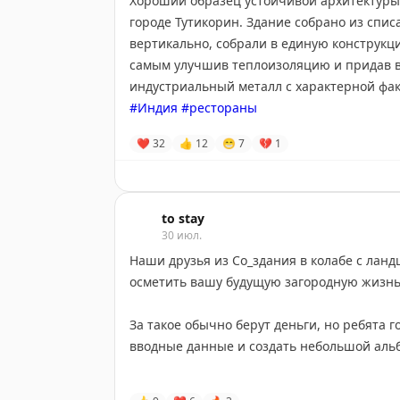
Хороший образец устойчивой архитектур
городе Тутикорин. Здание собрано из спи
вертикально, собрали в единую конструкц
самым улучшив теплоизоляцию и придав в
индустриальный металл с характерной фак
#Индия
#рестораны
❤
32
👍
12
😁
7
💔
1
to stay
30 июл.
Наши друзья из Со_здания в колабе с лан
осметить вашу будущую загородную жизн
За такое обычно берут деньги, но ребята 
вводные данные и создать небольшой аль
На выходе получите посадку дома на учас