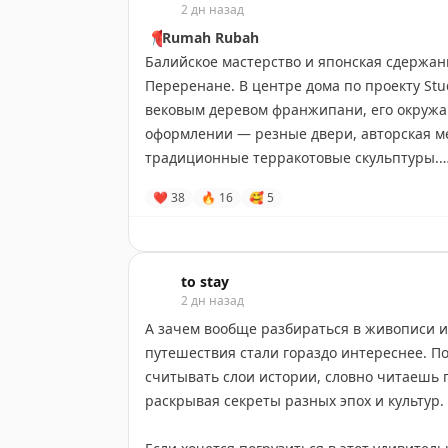
2 дн назад
📍
Rumah Rubah
Балийское мастерство и японская сдержан
Переренане. В центре дома по проекту Stu
вековым деревом франжипани, его окружаю
оформлении — резные двери, авторская м
традиционные терракотовые скульптуры.
❤
38
🔥
16
🥰
5
Бали
•
#Индонезия
Забронировать
to stay
2 дн назад
А зачем вообще разбираться в живописи и 
путешествия стали гораздо интереснее. П
считывать слои истории, словно читаешь г
раскрывая секреты разных эпох и культур.