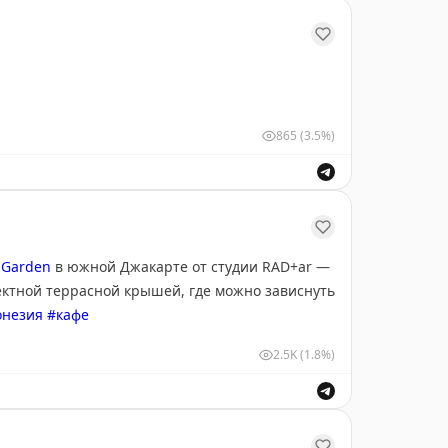
865
(3.5%)
 Garden
в южной Джакарте от студии RAD+ar —
ектной террасной крышей, где можно зависнуть
незия
#кафе
2.5K
(1.8%)