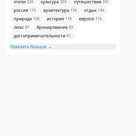
отели
культура
путешествия
226
203
201
россия
архитектура
отдых
175
159
139
природа
история
европа
128
118
115
люкс
бронирование
97
82
достопримечательности
61
Показать больше →