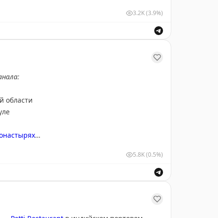
3.2K
(3.9%)
анала:
й области
уле
монастырях
рбурге
5.8K
(0.5%)