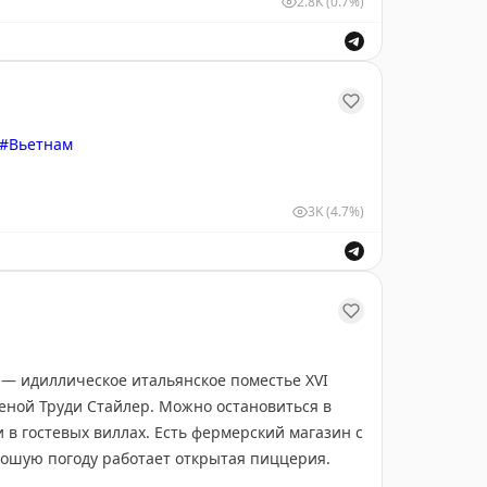
2.8K
(0.7%)
и поймёте бюджет с учётом всех деталей — от
рисылайте свои пожелания, данные по
омогут лучше рассмотреть место.
#Вьетнам
о 20 заявок.
3K
(4.7%)
 — идиллическое итальянское поместье XVI
женой Труди Стайлер. Можно остановиться в
 в гостевых виллах. Есть фермерский магазин с
рошую погоду работает открытая пиццерия.