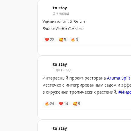
to stay
2 ч назад
Удивительный Бутан
Видео: Pedro Carriera
❤
22
🥰
5
🔥
3
to stay
1 дн назад
Интересный проект ресторана
Aruma Split
местечко с интегрированным садом и эфф
в окружении тропических растений.
#Индо
🔥
24
❤
14
🥰
9
to stay