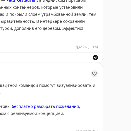
ы —
Petti Restaurant
в индийском портовом
санных контейнеров, которые установили
ию и покрыли слоем утрамбованной земли, тем
ыразительность. В интерьере сохранили
турой, дополнив его деревом. Эффектно!
2.7K
(1.9%)
дшафтной командой помогут визуализировать и
ь.
готовы
бесплатно разобрать пожелания
,
бом с реализуемой концепцией.
тке, ландшафтные решения, архитектуру,