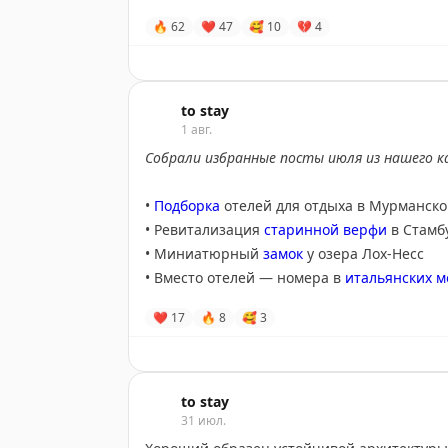
🔥
62
❤
47
🥰
10
💔
4
to stay
1 авг.
Собрали избранные посты июля из нашего к
•
Подборка
отелей для отдыха в Мурманско
• Ревитализация
старинной верфи
в
Стамб
• Миниатюрный
замок
у озера Лох-Несс
• Вместо отелей — номера в
итальянских 
• Атмосферные
апартаменты
в Санкт-Пете
❤
17
🔥
8
🥰
3
to stay
31 июл.