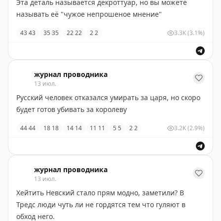
Эта деталь называется декроттуар, но вы можете
называть её "чужое непрошеное мнение"
43
43
35
35
22
22
2
2
3.3K
(3.1%)
журнал проводника
13 июл.
Русский человек отказался умирать за царя, но скоро
будет готов убивать за королеву
44
44
18
18
14
14
11
11
5
5
2
2
3.2K
(2.9%)
журнал проводника
13 июл.
Хейтить Невский стало прям модно, заметили? В
Тредс люди чуть ли не гордятся тем что гуляют в
обход него.