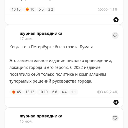
Так что если цените меня, как блогера, буду
10
10
❤‍🔥
10
5
5
2
2
666
(4.1%)
признателен. В свою очередь обещаю и дальше
снимать контент на высоком уровне оригинальности
🖤
журнал проводника
17 июл.
Когда-то в Петербурге была газета Бумага.
Это замечательное издание писало о краеведении,
локациях города и его героях. С 2022 издание
посвятило себя только политике и компиляциям
тупорылых решений руководства города.
❤‍🔥
45
13
13
10
10
6
6
4
4
1
1
3.4K
(2.4%)
Но иногда, иногда я захожу туда в надежде вновь
почитать достойный материал.
Статья о кластере
художников на Волковской
.
журнал проводника
16 июл.