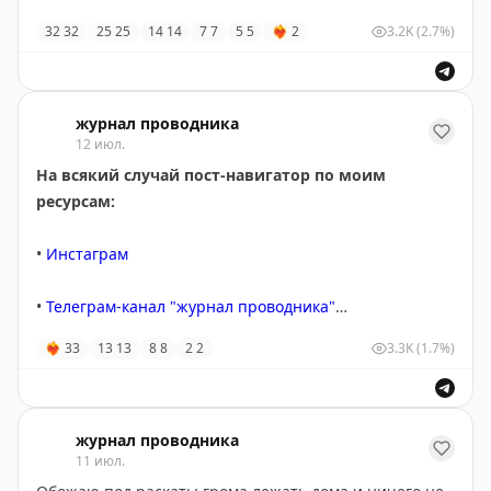
32
32
25
25
14
14
7
7
5
5
❤‍🔥
2
3.2K
(2.7%)
журнал проводника
12 июл.
На всякий случай пост-навигатор по моим
ресурсам:
•
Инстаграм
•
Телеграм-канал "журнал проводника"
❤‍🔥
33
13
13
8
8
2
2
3.3K
(1.7%)
•
Тредс
•
Аудиогид (Питер / Выборг / Москва / Стамбул)
журнал проводника
11 июл.
•
Бесплатная карта заведений Петербурга на Яндекс