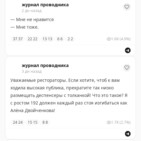
(напомнило финальную сцену из Тетради смерти, ах
дирижерской палочки" стоила мне ~5000 читателей в
журнал проводника
2 дн назад
да, запрещена в РФ).
инст. Рад, что Александр Дмитрич не отказался от
своих слов и гнёт свою линию.
— Мне не нравится
Находиться в Крестах также паршиво, как лежать в
— Мне тоже.
склепе. Реновация – лучшее что могло произойти с
37
37
22
22
13
13
6
6
2
2
1.6K
(4.9%)
ними, надеюсь станет достойным примером наравне
с Голландией. А снимем ли мы там что-то – вопрос
открытый.
журнал проводника
3 дн назад
Уважаемые рестораторы. Если хотите, чтоб к вам
ходила высокая публика, прекратите так низко
размещать деспенсеры с толканкой! Что это такое? Я
с ростом 192 должен каждый раз стоя изгибаться как
Алёна Двойченкова!
24
24
15
15
8
8
1.7K
(2.7%)