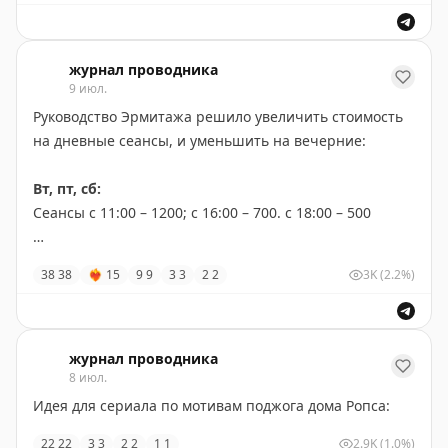
журнал проводника
9 июл.
Руководство Эрмитажа решило увеличить стоимость
на дневные сеансы, и уменьшить на вечерние:
Вт, пт, сб:
Сеансы с 11:00 – 1200; с 16:00 – 700. с 18:00 – 500
Ср, чт, вскр:
38
38
❤‍🔥
15
9
9
3
3
2
2
3K
(2.2%)
Сеансы с 11:00 – 1200; с 16:00 – 700
журнал проводника
8 июл.
Идея для сериала по мотивам поджога дома Ропса:
22
22
3
3
2
2
1
1
2.9K
(1.0%)