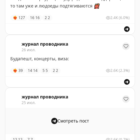
то там уже и людоеды подтягиваются
👹
❤‍🔥
127
16
16
2
2
2.4K
(6.0%)
журнал проводника
26 июл.
Будапешт, концерты, виза:
❤‍🔥
39
14
14
5
5
2
2
2.6K
(2.3%)
журнал проводника
25 июл.
Смотреть пост
12
12
7
7
2.6K
(0.7%)