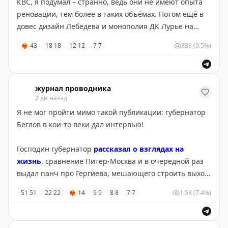
КВС, я подумал – странно, ведь они не имеют опыта
реновации, тем более в таких объёмах. Потом ещё в
довес дизайн Лебедева и монополия ДК Лурье на
экскурсии внутри.
❤‍🔥
43
18
18
12
12
7
7
838
(9.5%)
Восторга от мысли о посещении тоже не было, хотя
ломанулись все. Хотелось только снять тюрьму для
рилса, поговорить о её значении, о проекте.
журнал проводника
2 дн назад
Благодаря читательнице блога сегодня я впервые её
Я не мог пройти мимо такой публикации: губернатор
посетил вместе с представителями комстроя.
Беглов в кои-то веки дал интервью!
Посмеялся с того как люди оделись для посещения
данного объекта – считывается, что для них это
Господин губернатор
рассказал о взглядах на
скорее любопытный аттракцион. Когда сотрудник
жизнь
, сравнение Питер-Москва и в очередной раз
сказал: сейчас пойдем туда, где расстреливали, одна
выдал панч про Гергиева, мешающего строить выход
девушка ярко оживилась: о, самое интересное!
с Театральной.
51
51
22
22
❤‍🔥
14
9
9
8
8
7
7
1.5K
(7.4%)
Меня впечатлила архитектура Крестов. Чугунные
Когда-то я освещал их конфликт в рилсе по теме
лестницы, ряды дверей камер, вентиляция в куполе
метро. Фраза "не держал в руке ничего тяжелее