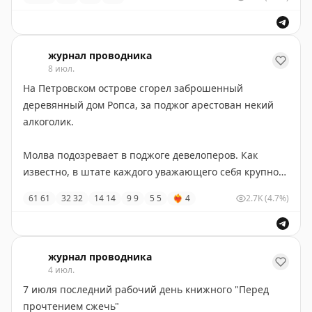
журнал проводника
8 июл.
На Петровском острове сгорел заброшенный
деревянный дом Ропса, за поджог арестован некий
алкоголик.
Молва подозревает в поджоге девелоперов. Как
известно, в штате каждого уважающего себя крупного
девелопера есть на такой случай алкоголик,
61
61
32
32
14
14
9
9
5
5
❤‍🔥
4
2.7K
(4.7%)
желающий присесеть.
журнал проводника
4 июл.
7 июля последний рабочий день книжного "Перед
прочтением сжечь"