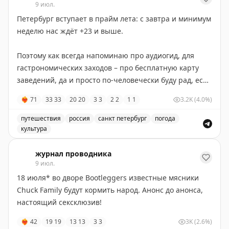
9 июл.
Петербург вступает в прайм лета: с завтра и минимум
неделю нас ждёт +23 и выше.
Поэтому как всегда напоминаю про аудиогид, для
гастрономических заходов – про бесплатную карту
заведений, да и просто по-человечески буду рад, если
вы за эту неделю погуляете вдоволь и выдохнете.
❤‍🔥
71
33
33
20
20
3
3
2
2
1
1
3.2K
(4.0%)
путешествия
россия
санкт петербург
погода
культура
Петербург вступает в прайм лета. Прогноз погоды и 
журнал проводника
9 июл.
18 июля* во дворе Bootleggers известные мясники
Chuck Family будут кормить народ. Анонс до анонса,
настоящий сексклюзив!
❤‍🔥
42
19
19
13
13
3
3
3K
(2.6%)