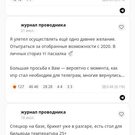
журнал проводника
21 июл.
Я улетел осуществлять ещё одно давнее желание.
Отыграться за отобранные возможности с 2020. В
личных сториз тг пасхалка
🐇
Большая просьба к Вам — вероятно с момента, как
vnp стал необходим для телеграм, многие вернулись и
в инст. У меня на графике ещё несколько рилсов,
❤‍🔥
127
46
46
28
28
4
4
3
3
3.4K
(6.1%)
пара очень значимых для жителей Петербурга. Инст
утверждает что ему теперь важно чтоб Вы:
• не пропускали, если видите в ленте + досматривали
журнал проводника
18 июл.
• скидывали друзьям
• а лайки и прочее уже вторично
Спецкор на базе, брикет уже в разгаре, есть стол для
бильярда температура 25+