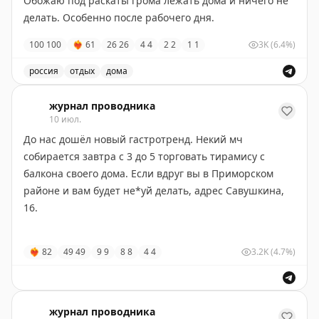
Обожаю под раскаты грома лежать дома и ничего не
делать. Особенно после рабочего дня.
100
100
❤‍🔥
61
26
26
4
4
2
2
1
1
3K
(6.4%)
россия
отдых
дома
Описание отдыха дома после рабочего дня
журнал проводника
10 июл.
До нас дошёл новый гастротренд. Некий мч
собирается завтра с 3 до 5 торговать тирамису с
балкона своего дома. Если вдруг вы в Приморском
районе и вам будет не*уй делать, адрес Савушкина,
16.
Так и до натурального обмена дойдём. Зачем нам эти
❤‍🔥
82
49
49
9
9
8
8
4
4
3.2K
(4.7%)
нелепые посредники в лице супермаркетов и
маркетплейсов, верно?
журнал проводника