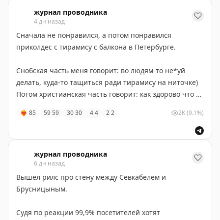
журнал проводника
4 дн назад
Сначала не понравился, а потом понравился
приколдес с тирамису с балкона в Петербурге.
Снобская часть меня говорит: во людям-то не*уй
делать, куда-то тащиться ради тирамису на ниточке)
Потом христианская часть говорит: как здорово что в
напряжённые дни кто-то придумал как порадовать
❤‍🔥
85
59
59
30
30
4
4
2
2
2K
(9.1%)
людей простой мелочью!
Идея не нова: уже давно еду на тросе с моста
спускают для своих клиентов одни питерские
журнал проводника
6 дн назад
лодочники. Правда там еда готовая, а у парня
тирамису домашний. И я очень рад, что мои друзья
Вышел рилс про стену между Севкабелем и
из Савы живо подхватили этого повара и запустили
Брусницыным.
подачу с балкона отеля Акян.
Судя по реакции 99,9% посетителей хотят