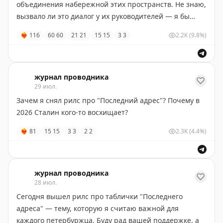
Но я всё равно не перестану шутить, что заведение
объединения набережной этих пространств. Не знаю,
подающее тирамису — тирамисучья
😂
вызвало ли это диалог у их руководителей — я бы
точно снёс эту стену, прям молотом (у меня есть) и
❤‍🔥
116
60
60
21
21
15
15
3
3
2.2K
(9.8%)
сделал бы перформанс в духе падения Берлинской
стены.
Краткосрочно это дало бы всплеск интереса к
журнал проводника
29 июл.
пространствам у тех, кто давно там не был.
Долгосрочно, если увековечить пробоину в стене —
Зачем я снял рилс про "Последний адрес"? Почему в
дал бы арт-объект, как стимул приехать туда не
2026 Сталин кого-то восхищает?
только ради очередной бесконечной выставки про
❤‍🔥
81
15
15
3
3
2
2
2.3K
(4.4%)
Цоя.
Если сделают — буду рад, что стал их проводником к
диалогу. Если нет — рад, что хотя бы считал
журнал проводника
28 июл.
настроение сограждан.
Сегодня вышел рилс про таблички "Последнего
адреса" — тему, которую я считаю важной для
каждого петербуржца. Буду рад вашей поддержке, а