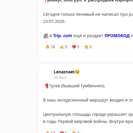
Сегодня только ленивый не написал про ра
23.07.2026.
🛍
А
Trip. com
ещё и раздает
ПРОМОКОД
н
дня!
🔥
16
✍
5
❤
5
👏
3
Условия такие:
➖
Максимальная скидка 20% от стоимости 
обратно авиакомпании Аэрофлот
Lenaznaet😉
20 июл.
➖
На одно бронирование на авиабилеты туд
📍
Гусев (бывший Гумбиннен).
27.03.2027
В наш экскурсионный маршрут входил и эт
👉
Количество промокодов, как и билетов 
Центральную площадь города украшает х
🛎
Отель со скидкой бронируйте там же
в годы Первой мировой войны. Внутри ярк