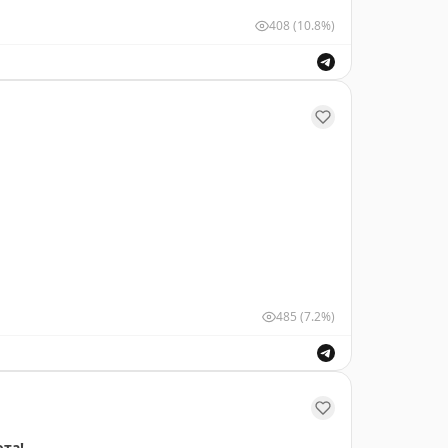
м, что железный и с педалькой
🙈
408
(10.8%)
485
(7.2%)
ота!