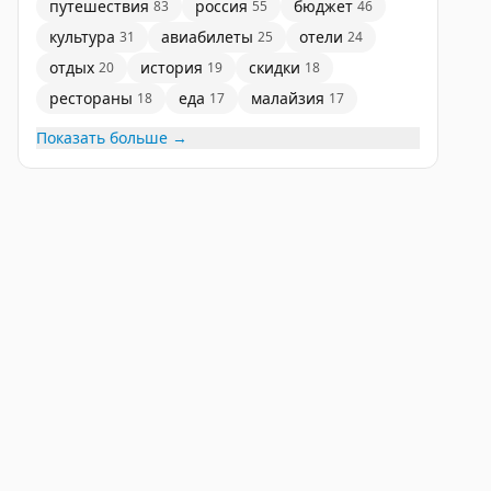
путешествия
россия
бюджет
83
55
46
культура
авиабилеты
отели
31
25
24
отдых
история
скидки
20
19
18
рестораны
еда
малайзия
18
17
17
Показать больше →