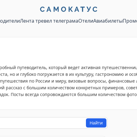
водители
Лента тревел телеграма
Отели
Авиабилеты
Пром
дробный путеводитель, который ведет активная путешественни
ста, но и глубоко погружается в их культуру, гастрономию и о
утешествия по России и миру, визовые вопросы, финансовые ла
кий рассказ с большим количеством конкретных примеров, сове
здок. Посты всегда сопровождаются большим количеством фот
Найти