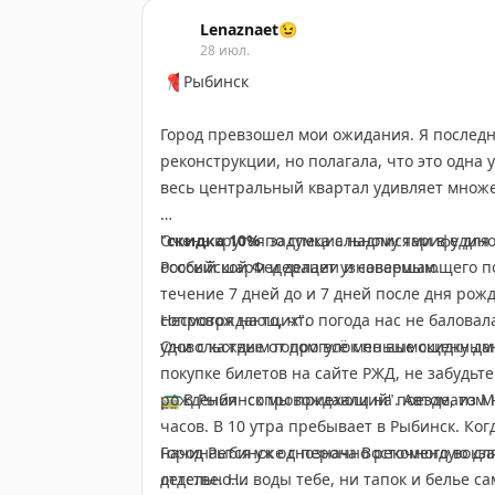
Lenaznaet😉
28 июл.
📍
Рыбинск
Город превзошел мои ожидания. Я последн
реконструкции, но полагала, что это одна 
весь центральный квартал удивляет множ
Очень крутая задумка с надписями в едино
"
скидка 10%
по специальному тарифу для
особый шарм и делает узнаваемым.
Российской Федерации и совершающего п
течение 7 дней до и 7 дней после дня рожд
Несмотря на то, что погода нас не балова
сопровождающих".
удовольствие от прогулок по вымощенным
Они с каждым годом всё меньше скидку д
покупке билетов на сайте РЖД, не забудьт
🚃
рождения -сопровождающий". Автоматом 
В Рыбинск мы приехали на поезде, из М
часов. В 10 утра пребывает в Рыбинск. Ко
начинается уже с перона Восточного вокзал
Город Рыбинск однозначно рекомендую дл
детстве. Ни воды тебе, ни тапок и белье с
отдельно.