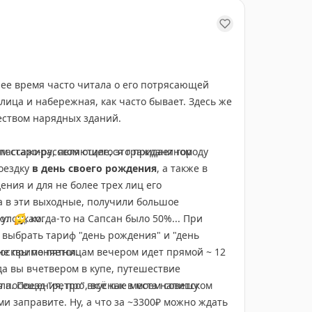
ее время часто читала о его потрясающей
улица и набережная, как часто бывает. Здесь же
еством нарядных зданий.
м старо-русском стиле, это придает городу
 пассажира, являющегося гражданином
оездку
в день своего рождения
, а также в
ения и для не более трех лиц его
ла в эти выходные, получили большое
 улочкам.
ают
🙄
, когда-то на Сапсан было 50%... При
е выбрать тариф "день рождения" и "день
не применяется.
осквы по пятницам вечером идет прямой ~ 12
гда вы вчетвером в купе, путешествие
а. Поезд "ретро", всё как в моем советском
я посещения, про вкусные места напишу
ами заправите. Ну, а что за ~3300₽ можно ждать