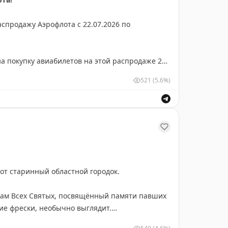
спродажу Аэрофлота с 22.07.2026 по
а покупку авиабилетов на этой распродаже 2
521
(5.6%)
бронирования - до 3000 ₽ на авиабилеты туда-
а-обратно с датами вылета с 20.08.2026 по
от старинный областной городок.
ограничено! Увидели нужный - сразу выкупайте.
рам Всех Святых, посвящённый памяти павших
ие фрески, необычно выглядит.