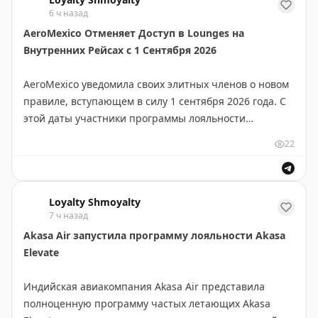
плесень или загрязнение помещения. Хозяин отказал
6 ч назад
в полном возмещении, предложив вернуть только
AeroMexico Отменяет Доступ в Lounges на
50% стоимости. Airbnb изначально встал на сторону
Внутренних Рейсах с 1 Сентября 2026
хозяина, но после публикации видео в TikTok (144
тысячи просмотров) компания пообещала полный
AeroMexico уведомила своих элитных членов о новом
возврат. История показывает важность знания прав
правиле, вступающем в силу 1 сентября 2026 года. С
при бронировании жилья и возможности оспорить
этой даты участники программы лояльности
платеж через банк по закону Fair Credit Billing Act.
потеряют доступ в lounges авиакомпании на
22
полностью внутренних рейсах (маршруты, не
JT Wilson
|
Original
пересекающие границы). Это изменение коснется
всех держателей статусов программы на внутренних
Loyalty Shmoyalty
перелетах. Доступ в lounges останется доступен
7 ч назад
только на международных маршрутах. Джон Оллила
Akasa Air запустила программу лояльности Akasa
рассказывает о важном изменении в условиях
Elevate
программы лояльности мексиканской авиакомпании.
Индийская авиакомпания Akasa Air представила
John Ollila
|
Original
полноценную программу частых летающих Akasa