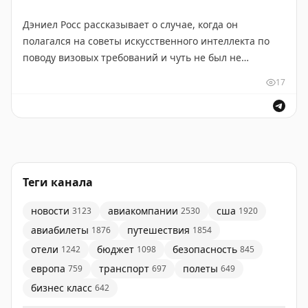
одного. Всего в заказах American Airlines остаётся
Дэниел Росс рассказывает о случае, когда он
один Boeing 787.
полагался на советы искусственного интеллекта по
поводу визовых требований и чуть не был не
Эти изменения отражают текущие вызовы
допущен на самолет. История предостерегает
авиационной промышленности и позволяют
17
путешественников от слепого доверия к ИИ при
авиакомпании лучше адаптировать график
решении важных вопросов, связанных с документами
обновления флота к своим потребностям.
и визами. Люди смогли помочь там, где алгоритмы
дали неправильную информацию. Статья актуальна
Gary Leff
|
View from the Wing
для тех, кто часто путешествует и планирует поездки
за границу.
Теги канала
Daniel Ross
|
Original
новости
авиакомпании
сша
3123
2530
1920
авиабилеты
путешествия
1876
1854
отели
бюджет
безопасность
1242
1098
845
европа
транспорт
полеты
759
697
649
бизнес класс
642