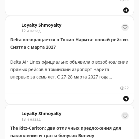
баллах была относительно выгодной. Это уже третий
раунд девальвации программы лояльности Choice для
японских отелей. Джон Оллила рассказывает о том,
Loyalty Shmoyalty
как сокращаются возможности путешественников
12 ч назад
получить хорошую стоимость при обмене баллов на
Delta возвращается в Токио Нарита: новый рейс из
ночи в отелях этого региона.
Сиэтла с марта 2027
John Ollila
|
Original
Delta Air Lines официально объявила о возобновлении
прямых рейсов в токийский аэропорт Нарита
впервые за семь лет. С 27-28 марта 2027 года
авиакомпания запустит ежедневный рейс из Сиэтла
22
(SEA) в Наритy (NRT) на современном Airbus A330-
900neo.
Loyalty Shmoyalty
Маршрут протяженностью 4739 км — это
13 ч назад
стратегический ход Delta в конкурентной борьбе.
The Ritz-Carlton: два отличных предложения для
Компания ранее сосредоточилась на более удобном
накопления и траты бонусов Bonvoy
аэропорту Ханэда, но теперь возвращается в Наритy,