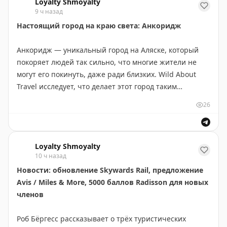
Loyalty Shmoyalty
декабря 2026 года.
места в ванной. Ресторан Elaïo на крыше впечатлил
9 ч назад
средиземноморской кухней и закатами (мейны от
Настоящий город на краю света: Анкоридж
Paddle Your Own Kanoo
|
Original
€25). Завтрак в L'Espace Riveria был обильным.
Минусы: сложно найти вход, устаревший фен,
Анкоридж — уникальный город на Аляске, который
ограниченное пространство в ванной. Отель хорош
покоряет людей так сильно, что многие жители не
для туристов, ценящих локацию больше, чем люкс.
могут его покинуть, даже ради близких. Wild About
Travel исследует, что делает этот город таким
Molly Burgess
|
Original
притягательным. Главное — гармония дикой природы
26
и городского комфорта. Жители просыпаются с видом
на горы Чугач и залив Кука, встречают лосей в
парках, видят северное сияние зимой и
Loyalty Shmoyalty
наслаждаются полярным днем летом. Анкоридж
10 ч назад
предлагает редкое сочетание: хорошие работы,
Новости: обновление Skywards Rail, предложение
школы, медицину и культуру при сохранении низкой
Avis / Miles & More, 5000 баллов Radisson для новых
плотности населения и легком доступе к природе.
членов
Сильное сообщество в изолированном месте создает
ощущение маленького города в большом. Люди,
Роб Бёргесс рассказывает о трёх туристических
прожившие здесь 20-30 лет, часто говорят, что жизнь