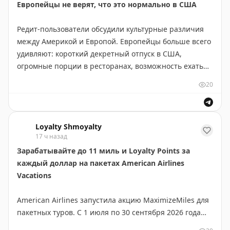
Европейцы не верят, что это нормально в США
краудфандинговых платформах, включая кошельки,
Этот случай вызвал проверку и привлёк внимание к
рюкзаки и портативные вентиляторы.
условиям работы на предприятиях авиакейтеринга.
Редит-пользователи обсудили культурные различия
Профсоюз требует улучшения санитарных норм и
между Америкой и Европой. Европейцы больше всего
Points With a Crew
|
Original
защиты прав работников в авиационной пищевой
удивляют: короткий декретный отпуск в США,
промышленности.
огромные порции в ресторанах, возможность ехать
12 часов и остаться в одном штате, высокий уровень
Gary Leff
|
View from the Wing
|
Gary Leff
|
View from
20
воды в унитазах и реклама рецептурных лекарств на
the Wing
|
René
|
Gary Leff
ТВ. Американцы, в свою очередь, шокированы
низким уровнем воды в европейских туалетах и
Loyalty Shmoyalty
отсутствием прямой рекламы лекарств. Статья
17 ч назад
показывает, что «нормальность» — это вопрос
Зарабатывайте до 11 миль и Loyalty Points за
перспективы и культурного контекста. Такие различия
каждый доллар на пакетах American Airlines
делают путешествия интереснее и помогают лучше
Vacations
понять друг друга.
American Airlines запустила акцию MaximizeMiles для
Your Mileage May Vary
|
Original
пакетных туров. С 1 июля по 30 сентября 2026 года
участники могут зарабатывать повышенные мили и