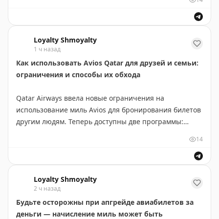
стороны между программами. Это отличная
возможность для тех, кто хочет увеличить свои мили
в Juneyao Airlines или конвертировать их обратно в
Loyalty Shmoyalty
Accor. Предложение доступно на официальном сайте
1 ч назад
Accor. Джон Оллила рассказывает о деталях этого
Как использовать Avios Qatar для друзей и семьи:
выгодного обмена.
ограничения и способы их обхода
John Ollila
|
Original
Qatar Airways ввела новые ограничения на
использование миль Avios для бронирования билетов
другим людям. Теперь доступны две программы:
Family & Friends (объединение до 6 человек для
14
накопления миль) и My List (список из 4 человек для
бронирования). Обе требуют 30-дневной активности
аккаунта и минимум 6 месяцев блокировки
Loyalty Shmoyalty
участников. Однако есть лазейка: члены с статусом
2 ч назад
Gold и Platinum могут бронировать билеты для
Будьте осторожны при апгрейде авиабилетов за
неограниченного числа людей через контакт-центр
деньги — начисление миль может быть
Qatar, без необходимости добавлять их в My List.