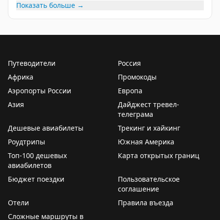
Показать больше →
T.J. Dunn
|
T.J. Dunn
|
Frequent Miler
|
Tim Steinke
Если вы активно используете мили для путешествий,
Roame должен быть в вашем арсенале. Добавление
EVA Air делает инструмент еще более универсальным
для поиска наград в Азии.
Путеводители
Россия
Африка
Промокоды
Greg The Frequent Miler
|
Frequent Miler
Аэропорты России
Европа
Азия
Дайджест тревел-
телеграма
Дешевые авиабилеты
Трекинг и хайкинг
Роудтрипы
Южная Америка
Топ-100 дешевых
Карта открытых границ
авиабилетов
Бюджет поездки
Пользовательское
соглашение
Отели
Правила въезда
Сложные маршруты в