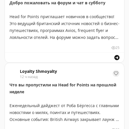
Добро пожаловать на форум и чат в субботу
напомнила о проблемах докризисной системы с
частными подрядчиками, когда стандарты
Head for Points приглашает новичков в сообщество!
безопасности различались от аэропорта к аэропорту.
Это ведущий британский источник новостей о бизнес-
Сейчас SPP используется примерно в 20-22
путешествиях, программах Avios, frequent flyer и
аэропортах США. Профсоюз AFGE подал иск, требуя от
лояльности отелей. На форуме можно задать вопросы
TSA раскрыть информацию о программах
и получить советы от опытных путешественников.
приватизации. Автор Мацей Масчинский отмечает,
25
Канал предлагает актуальные предложения: бонусы
что в других странах приватная безопасность в
Avios от кредитных карт, баллы Hilton Honors и
аэропортах — норма, но в США система федеральная.
Marriott Bonvoy, а также услугу бронирования люкс-
Loyalty Shmoyalty
отелей с гарантированными дополнительными
Paddle Your Own Kanoo
|
Original
12 ч назад
преимуществами. Присоединяйтесь к сообществу,
Что вы пропустили на Head for Points на прошлой
чтобы узнать, как максимизировать награды при
неделе
путешествиях и получить доступ к эксклюзивным
предложениям.
Еженедельный дайджест от Роба Бёргесса с главными
новостями о милях, поинтах и путешествиях.
HfP team
|
Original
Основные события: British Airways закрывает лаунж в
Ньюарке на ремонт, Qatar Airways запускает