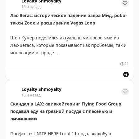
Loyalty Shmoyalty
мастер-классы по гончарству, изготовлению
16 ч назад
фонариков и резьбе по дереву. Гости могут
Лас-Вегас: историческое падение озера Мид, робо-
исследовать исторический город на велосипеде.
такси Zoox и расширение Vegas Loop
Цены начинаются от 76 долларов за ночь наличными
или от 20 000 поинтов Hilton Honors за ночь для
Шон Кумер поделился актуальными новостями из
членов программы лояльности.
Лас-Вегаса, которые показывают как проблемы, так и
инновации в городе.
Tanner Saunders
|
Original
21
Озеро Мид достигло исторического минимума 1040,5
футов — это напоминает времена Boardwalk Empire.
Невада потеряла 28% своих водных ресурсов, что
Loyalty Shmoyalty
свидетельствует об острой проблеме засухи в
16 ч назад
регионе.
Скандал в LAX: авиакейтеринг Flying Food Group
подавал еду на грязной посуде с плесенью и
На позитивной ноте: компания Zoox получила
личинками
федеральное одобрение и начнет предоставлять
услуги робо-такси в Лас-Вегасе. Цены будут
Профсоюз UNITE HERE Local 11 подал жалобу в
сопоставимы с Uber, что может стать конкуренцией