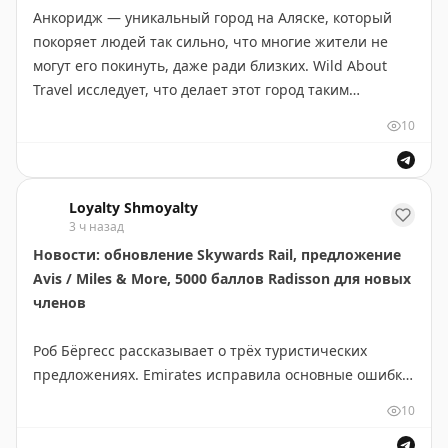
Анкоридж — уникальный город на Аляске, который
ограниченное пространство в ванной. Отель хорош
покоряет людей так сильно, что многие жители не
для туристов, ценящих локацию больше, чем люкс.
могут его покинуть, даже ради близких. Wild About
Travel исследует, что делает этот город таким
Molly Burgess
|
Original
притягательным. Главное — гармония дикой природы
10
и городского комфорта. Жители просыпаются с видом
на горы Чугач и залив Кука, встречают лосей в
парках, видят северное сияние зимой и
Loyalty Shmoyalty
наслаждаются полярным днем летом. Анкоридж
3 ч назад
предлагает редкое сочетание: хорошие работы,
Новости: обновление Skywards Rail, предложение
школы, медицину и культуру при сохранении низкой
Avis / Miles & More, 5000 баллов Radisson для новых
плотности населения и легком доступе к природе.
членов
Сильное сообщество в изолированном месте создает
ощущение маленького города в большом. Люди,
Роб Бёргесс рассказывает о трёх туристических
прожившие здесь 20-30 лет, часто говорят, что жизнь
предложениях. Emirates исправила основные ошибки
в Анкоридже стала частью их идентичности, и
в платформе Skywards Rail (неправильное
уезжать означает оставить часть себя.
10
отображение времени поездов, скрытые наценки), но
сервис остаётся малополезным — только для трат