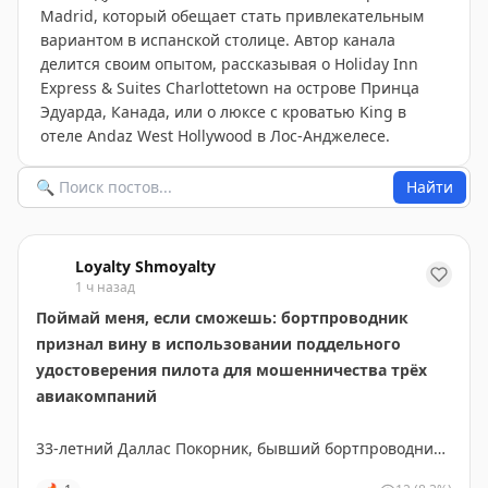
Madrid, который обещает стать привлекательным
вариантом в испанской столице. Автор канала
делится своим опытом, рассказывая о Holiday Inn
Express & Suites Charlottetown на острове Принца
Эдуарда, Канада, или о люксе с кроватью King в
отеле Andaz West Hollywood в Лос-Анджелесе.
Найти
Loyalty Shmoyalty
1 ч назад
Поймай меня, если сможешь: бортпроводник
признал вину в использовании поддельного
удостоверения пилота для мошенничества трёх
авиакомпаний
33-летний Даллас Покорник, бывший бортпроводник,
признал вину в мошенничестве. Он использовал