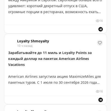
Points With a Crew
|
Original
the Wing
удивляют: короткий декретный отпуск в США,
огромные порции в ресторанах, возможность ехать
12 часов и остаться в одном штате, высокий уровень
16
воды в унитазах и реклама рецептурных лекарств на
ТВ. Американцы, в свою очередь, шокированы
низким уровнем воды в европейских туалетах и
Loyalty Shmoyalty
отсутствием прямой рекламы лекарств. Статья
10 ч назад
показывает, что «нормальность» — это вопрос
Зарабатывайте до 11 миль и Loyalty Points за
перспективы и культурного контекста. Такие различия
каждый доллар на пакетах American Airlines
делают путешествия интереснее и помогают лучше
Vacations
понять друг друга.
American Airlines запустила акцию MaximizeMiles для
Your Mileage May Vary
|
Original
пакетных туров. С 1 июля по 30 сентября 2026 года
участники могут зарабатывать повышенные мили и
16
Loyalty Points на отели и аренду автомобилей в
составе пакета: Member — 5, Gold — 7, Platinum — 8,
Platinum Pro — 9, Executive Platinum — 11 за доллар.