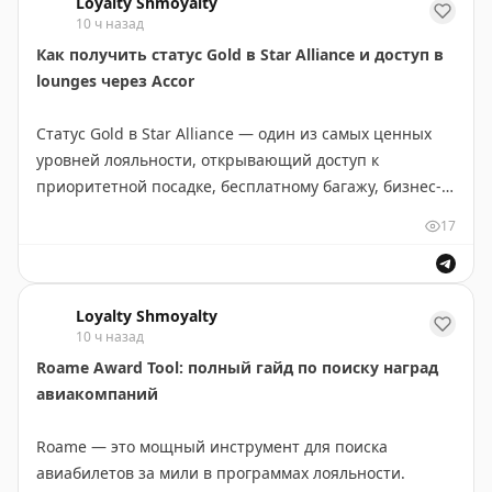
Loyalty Shmoyalty
Ключевой момент: мили начисляются на всю
10 ч назад
стоимость пакета, включая проживание и транспорт.
Как получить статус Gold в Star Alliance и доступ в
Кэти Гентер советует подождать 23 августа
lounges через Accor
владельцам карты AAdvantage Executive для
получения кредитов на бронирование, а также
Статус Gold в Star Alliance — один из самых ценных
рекомендует путешествовать с членом группы более
уровней лояльности, открывающий доступ к
высокого статуса, чтобы получить его повышенный
приоритетной посадке, бесплатному багажу, бизнес-
коэффициент. Стоит сравнить заработки при
залам и другим привилегиям по всему миру.
раздельном бронировании отеля и авиабилета.
17
Основные способы получения статуса Gold:
Katie Genter
|
Original
Loyalty Shmoyalty
1. Накопление миль через авиакомпании-члены
10 ч назад
альянса — классический, но долгий путь.
Roame Award Tool: полный гайд по поиску наград
авиакомпаний
2. Использование кредитных карт авиакомпаний с
бонусами на статус.
Roame — это мощный инструмент для поиска
авиабилетов за мили в программах лояльности.
3. Матчинг статуса из других программ лояльности.