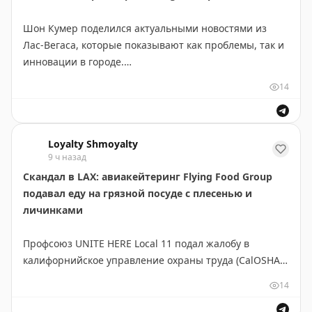
или от 20 000 поинтов Hilton Honors за ночь для
Шон Кумер поделился актуальными новостями из
членов программы лояльности.
Лас-Вегаса, которые показывают как проблемы, так и
инновации в городе.
Tanner Saunders
|
Original
14
Озеро Мид достигло исторического минимума 1040,5
футов — это напоминает времена Boardwalk Empire.
Невада потеряла 28% своих водных ресурсов, что
Loyalty Shmoyalty
свидетельствует об острой проблеме засухи в
9 ч назад
регионе.
Скандал в LAX: авиакейтеринг Flying Food Group
подавал еду на грязной посуде с плесенью и
На позитивной ноте: компания Zoox получила
личинками
федеральное одобрение и начнет предоставлять
услуги робо-такси в Лас-Вегасе. Цены будут
Профсоюз UNITE HERE Local 11 подал жалобу в
сопоставимы с Uber, что может стать конкуренцией
калифорнийское управление охраны труда (CalOSHA)
традиционным сервисам.
на авиакейтеринговую компанию Flying Food Group,
14
обслуживающую рейсы Lufthansa, Air France, SWISS,
Кроме того, компания Boring продолжает
Virgin Atlantic и других авиакомпаний в аэропорту