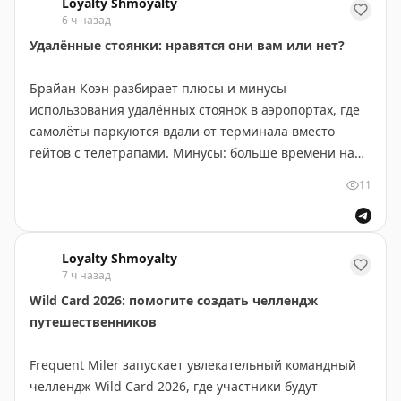
Loyalty Shmoyalty
через American Express, бонус 50% при переводе
6 ч назад
Nectar в Marriott Bonvoy, специальные предложения
Удалённые стоянки: нравятся они вам или нет?
Avios и Pizza Express с 10 августа. В отелях: 100% бонус
при покупке Hilton Honors, 50% бонус для Marriott
Брайан Коэн разбирает плюсы и минусы
Bonvoy, скидка 20% на World of Hyatt. Новые отели:
использования удалённых стоянок в аэропортах, где
Hilton откроет DoubleTree в Ашборне, Ирландия.
самолёты паркуются вдали от терминала вместо
Важно: ужесточены правила бонусов для карт Amex
гейтов с телетрапами. Минусы: больше времени на
Business.
посадку-высадку, влияние погоды на пассажиров,
11
меньше места в зоне ожидания, возможное ожидание
Rob Burgess
|
Original
багажа у трапа. Плюсы: возможность насладиться
хорошей погодой, отличные фотографии самолётов
Loyalty Shmoyalty
для авиалюбителей, ощущение важности при
7 ч назад
подъёме по трапу, быстрая выдача багажа с
Wild Card 2026: помогите создать челлендж
региональных самолётов, проще припарковать борт.
путешественников
Брайан Коэн лично предпочитает избегать
удалённых стоянок, но не считает их критичной
Frequent Miler запускает увлекательный командный
проблемой.
челлендж Wild Card 2026, где участники будут