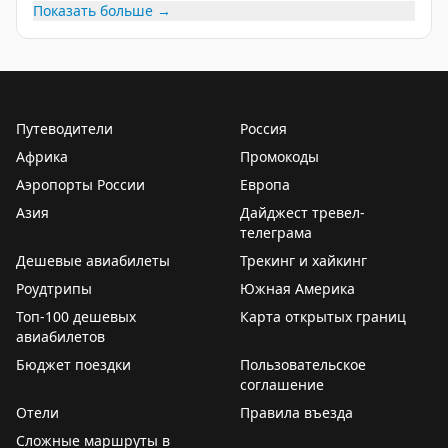
Показать больше →
Traveling For Miles
|
Your Mileage May Vary
Путеводители
Россия
Африка
Промокоды
Аэропорты России
Европа
Азия
Дайджест тревел-
телеграма
Дешевые авиабилеты
Трекинг и хайкинг
Роудтрипы
Южная Америка
Топ-100 дешевых
Карта открытых границ
авиабилетов
Бюджет поездки
Пользовательское
соглашение
Отели
Правила въезда
Сложные маршруты в