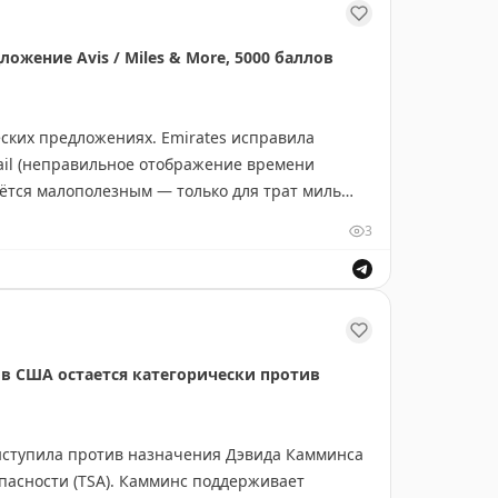
ложение Avis / Miles & More, 5000 баллов
еских предложениях. Emirates исправила
ail (неправильное отображение времени
аётся малополезным — только для трат миль
 миль Miles & More при аренде авто в августе
3
бронирование через партнёрский сайт).
редложение: 5000 бонусных баллов при
твующего члена (срок регистрации до 6
а). Баллы можно применить к любому
d от American Express могут повысить статус
 США остается категорически против
ыступила против назначения Дэвида Камминса
пасности (TSA). Камминс поддерживает