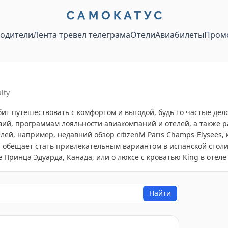
водители
Лента тревел телеграма
Отели
Авиабилеты
Пром
lty
юбит путешествовать с комфортом и выгодой, будь то частые де
ий, программам лояльности авиакомпаний и отелей, а также ра
ей, например, недавний обзор citizenM Paris Champs-Elysees, к
 обещает стать привлекательным вариантом в испанской столи
ове Принца Эдуарда, Канада, или о люксе с кроватью King в отел
Найти