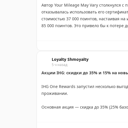
Автор Your Mileage May Vary столкнулся с 
ограничения по датам или направлениям).
отказывалась использовать его сертифика
стоимостью 37 000 поинтов, настаивая на
2. Колода «усиления» — бонусы и преимущ
85 000 поинтов. Это привело бы к потере д
открывают новые возможности.
комментариев читателей: создал фиктивно
использованием сертификата на 85 000 по
Если у вас есть интересные идеи для карт
нужный сертификат на 35 000 поинтов. Хак
сталкивались при бронировании, или креа
сертификат на 85 000 поинтов привязанн
челлендж ещё более захватывающим, — п
Loyalty Shmoyalty
защитить его от несанкционированного исп
создать по-настоящему увлекательную игр
5 ч назад
Акции IHG: скидки до 35% и 15% на нов
Your Mileage May Vary
|
Original
Caroline Yoder
|
Frequent Miler
IHG One Rewards запустил несколько выго
проживании.
Основная акция — скидка до 35% (25% базо
Индии, Южной Азии, на Ближнем Востоке и
сентября 2026 года, бронировать нужно до