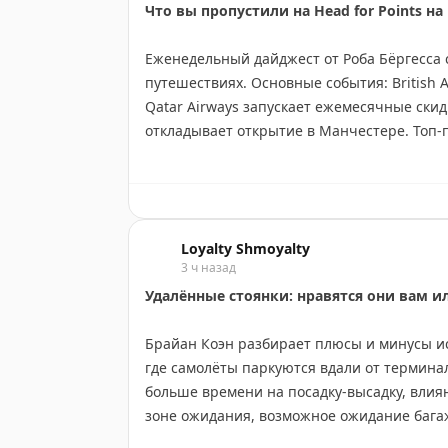
Что вы пропустили на Head for Points н
Еженедельный дайджест от Роба Бёргесса 
путешествиях. Основные события: British 
Qatar Airways запускает ежемесячные скидк
откладывает открытие в Манчестере. Топ-
Airlines через American Express, бонус 50%
специальные предложения Avios и Pizza Exp
покупке Hilton Honors, 50% бонус для Marri
отели: Hilton откроет DoubleTree в Ашбор
Loyalty Shmoyalty
бонусов для карт Amex Business.
3 ч назад
Удалённые стоянки: нравятся они вам и
Rob Burgess
|
Original
Брайан Коэн разбирает плюсы и минусы ис
где самолёты паркуются вдали от термина
больше времени на посадку-высадку, влия
зоне ожидания, возможное ожидание багаж
хорошей погодой, отличные фотографии с