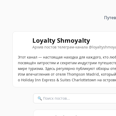
Путе
Loyalty Shmoyalty
Архив постов телеграм-канала
@
loyaltyshmoya
Этот канал — настоящая находка для каждого, кто л
посвящён хитростям и секретам индустрии путешеств
мире туризма. Здесь регулярно публикуют обзоры отел
Или впечатления от отеля Thompson Madrid, который
о Holiday Inn Express & Suites Charlottetown на остр