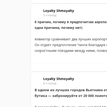
Дополнительно IHG продлил акцию со ски
Loyalty Shmoyalty
сети. Главное изменение — скидка теперь 
5 ч назад
момента открытия отеля. Это дает больше
6 причин, почему я предпочитаю аэропо
одна причина, почему нет)
Полный список участвующих новых отелей
Rewards. В Европе особенно выделяются 
Алвиатор сравнивает два лучших аэропорт
сети.
Он отдает предпочтение Чанги благодаря 
скоростными поездами между ними, позв
Эти акции идеальны для планирования пу
длительных пересадках. Аэропорт привле
при бронировании через официальный сай
Jewel с водопадом, садами, бесплатным к
магазинами (Irvin's, Bengawan Solo). Ещ
Skye Class
|
Rob Burgess
через биометрические ворота (10 секунд) 
Loyalty Shmoyalty
проигрывает по масштабу развлечений, хо
6 ч назад
борт. Вывод: Чанги — более удобный и ин
В одном из лучших городов Вьетнама от
бутика — забронируйте от 20 000 поинт
The Alviator
|
Original