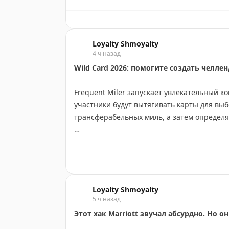
важности при подъёме по трапу, быстрая 
проще припарковать борт. Брайан Коэн ли
но не считает их критичной проблемой.
Loyalty Shmoyalty
4 ч назад
The Gate with Brian Cohen
|
Original
Wild Card 2026: помогите создать челл
Frequent Miler запускает увлекательный к
участники будут вытягивать карты для вы
трансферабельных миль, а затем определя
Как это работает: вы вытягиваете карты и
ваши возможности и ограничения, а затем 
используя накопленные мили и поинты.
Loyalty Shmoyalty
Редакция приглашает читателей помочь со
5 ч назад
Этот хак Marriott звучал абсурдно. Но 
1. Колода «препятствия» — реальные выз
планирование (например, требование выл