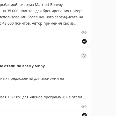
проблемой: система Marriott Bonvoy
т на 35 000 поинтов для бронирования номера
 использовании более ценного сертификата на
ества, которые облегчают путешествие и
о 48 000 поинтов. Автор применил хак из
е бронирование на будущую дату с
9
интов. После этого система предложила
 — реальные сложности, с которыми вы
 сработал идеально. Теперь автор оставляет
тивные бонусы, которые могли бы сделать
ым к фиктивному бронированию, чтобы
оделитесь ими! Ваши предложения помогут
ользования Marriott, как это случилось ранее.
у для всего сообщества путешественников.
ые отели по всему миру
дных предложений для экономии на
вая + 6-10% для членов программы) на отели в
 в Африке. Предложение действует до 11
6
 8 сентября.