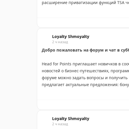
расширение приватизации функций TSA чер
(SPP). Президент AFA Сара Нельсон указал
угрожает национальной безопасности и в
важную сферу. Она напомнила о проблема
подрядчиками, когда стандарты безопаснос
Loyalty Shmoyalty
Сейчас SPP используется примерно в 20-2
2 ч назад
требуя от TSA раскрыть информацию о пр
Добро пожаловать на форум и чат в суб
Масчинский отмечает, что в других стран
норма, но в США система федеральная.
Head for Points приглашает новичков в со
новостей о бизнес-путешествиях, программа
Paddle Your Own Kanoo
|
Original
форуме можно задать вопросы и получить
предлагает актуальные предложения: бонус
Honors и Marriott Bonvoy, а также услугу
дополнительными преимуществами. Присоед
максимизировать награды при путешестви
предложениям.
Loyalty Shmoyalty
2 ч назад
HfP team
|
Original