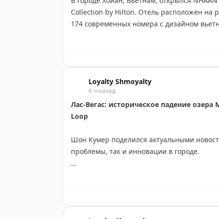
В городе Хойан, Вьетнам, открылся NHAAN R
Collection by Hilton. Отель расположен на 
174 современных номера с дизайном вьетн
территории четыре ресторана, спа-центр, 
изготовлению фонариков и резьбе по дерев
на велосипеде. Цены начинаются от 76 до
поинтов Hilton Honors за ночь для членов
Loyalty Shmoyalty
6 ч назад
Tanner Saunders
|
Original
Лас-Вегас: историческое падение озера 
Loop
Шон Кумер поделился актуальными новостя
проблемы, так и инновации в городе.
Озеро Мид достигло исторического миниму
Boardwalk Empire. Невада потеряла 28% св
острой проблеме засухи в регионе.