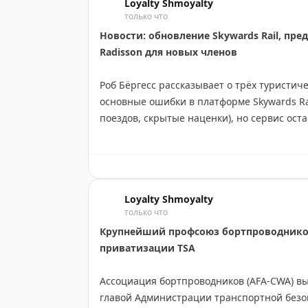
Loyalty Shmoyalty
только что
Новости: обновление Skywards Rail, пред
Radisson для новых членов
Роб Бёргесс рассказывает о трёх туристич
основные ошибки в платформе Skywards R
поездов, скрытые наценки), но сервис ост
перед истечением. Avis предлагает до 1500
2026 (минимум 11 дней, группа C и выше, 
Radisson Rewards запустила улучшенное п
регистрации по реферальной ссылке сущес
Loyalty Shmoyalty
октября 2026, использовать в течение год
только что
бронированию. Держатели The Platinum Car
Крупнейший профсоюз бортпроводников
до Premium.
приватизации TSA
Rob Burgess
|
Original
Ассоциация бортпроводников (AFA-CWA) в
главой Администрации транспортной безо