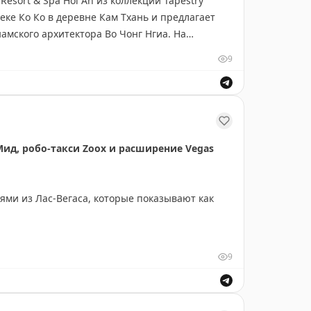
esort & Spa Hoi An из коллекции Tapestry
реке Ко Ко в деревне Кам Тхань и предлагает
амского архитектора Во Чонг Нгиа. На
бассейн и мастер-классы по гончарству,
9
у. Гости могут исследовать исторический город
лларов за ночь наличными или от 20 000
 программы лояльности.
Мид, робо-такси Zoox и расширение Vegas
ми из Лас-Вегаса, которые показывают как
ма 1040,5 футов — это напоминает времена
9
оих водных ресурсов, что свидетельствует об