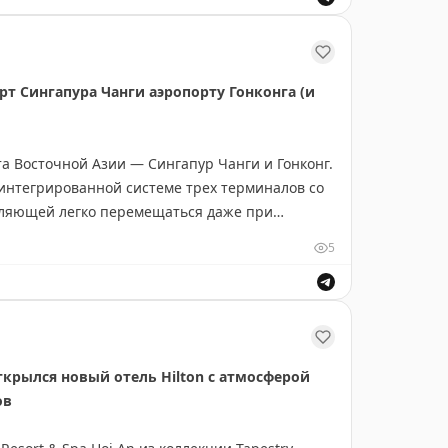
дкой 15% на новые и отремонтированные отели
действует 6 месяцев вместо 3 месяцев с
 времени на использование предложения.
рт Сингапура Чанги аэропорту Гонконга (и
 доступен на сайте программы IHG One
новые Kimpton и другие премиальные бренды
а Восточной Азии — Сингапур Чанги и Гонконг.
интегрированной системе трех терминалов со
оляющей легко перемещаться даже при
тешествий и накопления поинтов программы
кает интересными достопримечательностями:
т IHG.
5
инотеатром и аутентичными сингапурскими
е один плюс — быстрое прохождение иммиграции
для всех путешественников. Гонконг
тя имеет преимущество в системе посадки на
тересный аэропорт для транзита.
крылся новый отель Hilton с атмосферой
ов