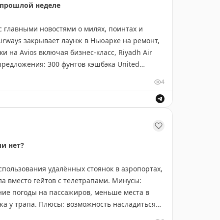
а прошлой неделе
с главными новостями о милях, поинтах и
Airways закрывает лаунж в Ньюарке на ремонт,
и на Avios включая бизнес-класс, Riyadh Air
предложения: 300 фунтов кэшбэка United
 при переводе Nectar в Marriott Bonvoy,
4
ress с 10 августа. В отелях: 100% бонус при
ott Bonvoy, скидка 20% на World of Hyatt. Новые
не, Ирландия. Важно: ужесточены правила
ли нет?
пользования удалённых стоянок в аэропортах,
ла вместо гейтов с телетрапами. Минусы:
ние погоды на пассажиров, меньше места в
а у трапа. Плюсы: возможность насладиться
амолётов для авиалюбителей, ощущение