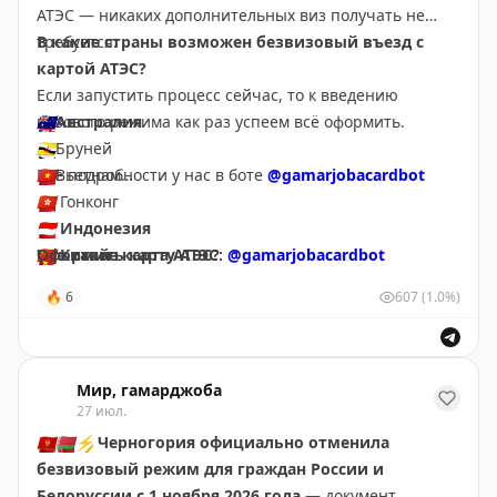
АТЭС — никаких дополнительных виз получать не
требуется.
В какие страны возможен безвизовый въезд с
картой АТЭС?
Если запустить процесс сейчас, то к введению
визового режима как раз успеем всё оформить.
🇦🇺
Австралия
🇧🇳
Бруней
Все подробности у нас в боте
🇻🇳
Вьетнам
@gamarjobacardbot
🇭🇰
Гонконг
🇮🇩
Индонезия
Что такое карта АТЭС?
🇨🇳
Оформить карту АТЭС:
Китай
@gamarjobacardbot
🇲🇾
Малайзия
🔥
6
607
(1.0%)
Карта для деловых поездок АТЭС — это визовый
🇲🇽
Мексика
документ, который выдается деловым туристам,
🇳🇿
Новая Зеландия
являющимся гражданами стран-участниц АТЭС. Её
🇵🇬
Папуа — Новая Гвинея
владельцу не нужно оформлять визу при посещении
🇵🇪
Перу
Мир, гамарджоба
27 июл.
других стран-участниц АТЭС (не важно сколько раз вы
🇸🇬
Сингапур
въезжаете в страну). Карта выдаётся сроком на 5 лет.
🇹🇭
Таиланд
🇲🇪
🇧🇾
⚡️
Черногория официально отменила
🇹🇼
Тайвань
безвизовый режим для граждан России и
🇵🇭
Филиппины
Белоруссии с 1 ноября 2026 года
— документ