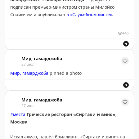
🇲🇪
Черногория
(с 1 ноября 2026)
подписан премьер-министром страны Милойко
🇨🇱
Чили
Спайичем и опубликован
в «Служебном листе»
.
🇰🇷
Южная Корея
🇯🇵
Япония
При этом правительство Черногории оставило за
445
собой право устанавливать отдельные исключения
специальными решениями, в том числе сезонного
характера, отмечает канал
«Черногория - новости»
.
Мир, гамарджоба
Будут ли вводиться такие исключения — неизвестно.
27 июл.
Мир, гамарджоба
pinned a photo
Визовые центры Черногории уже
открылись
в 8
городах России:
➖
Москва (
Сириус
,
Летниковская
)
Мир, гамарджоба
➖
Псков
27 июл.
➖
Екатеринбург
#места
Греческие ресторан «Сиртаки и вино»,
➖
Воронеж
Москва
➖
Новороссийск
➖
Петрозаводск
Искал алмаз, нашёл бриллиант. «Сиртаки и вино» на