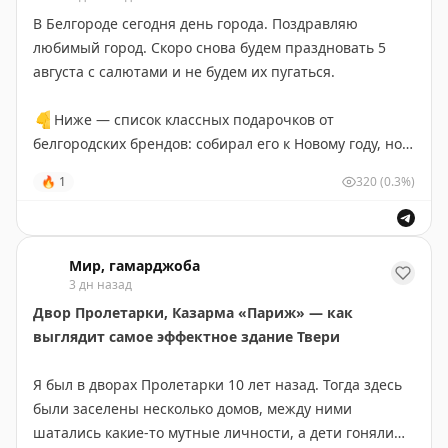
Приключения Гамарджобы 2026
придумали десяток наборов по цене от 1 300 ₽.
Все
В Белгороде сегодня день города. Поздравляю
наборы на сайте
.
любимый город. Скоро снова будем праздновать 5
августа с салютами и не будем их пугаться.
Набор дрипов от Калипсо
Калипсо — самые известные обжарщики и сеть
👇
Ниже — список классных подарочков от
кофеен в Белгороде и Старом Осколе. В подарок
белгородских брендов: собирал его к Новому году, но
отлично подойдёт
набор дрипов
. Если не знаете
он актуален и любое другое время.
🔥
1
320
(0.3%)
какой выбрать — возьмите
микс из 5 вкусов
.
Борисовские сыры
Небольшая сыроварня «Борисовские сыры»
Мир, гамарджоба
уникальна: её сыры созревают в меловых погребах
3 дн назад
Холковского монастыря. В подарок я бы заказал один
Двор Пролетарки, Казарма «Париж» — как
из
наборов
, я бы взял
набор для красного
. В наборе 5
выглядит самое эффектное здание Твери
сыров и джем, доставка по всей России СДЭКом.
Я был в дворах Пролетарки 10 лет назад. Тогда здесь
Кофе от Знака
были заселены несколько домов, между ними
Ещё одни обжарщики из Белгорода. Ассортимент
шатались какие-то мутные личности, а дети гоняли