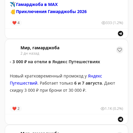
✈️
Гамарджоба в MAX
✈️
@mirgamarjoba
|
👋
Приключения Гамарджобы 2026
Приключения Гамарджобы 2026
❤
4
333
(1.2%)
Мир, гамарджоба
2 дн назад
- 3 000 ₽ на отели в Яндекс Путешествиях
Новый кратковременный промокод у
Яндекс
Путешествий
. Работает только
6 и 7 августа
. Дают
скидку 3 000 ₽ при брони от 30 000 ₽.
Чтобы скидка сработала, примените промокод DI-
❤
2
1.1K
(0.2%)
AVG3OOO,
бронируем по ссылке
.