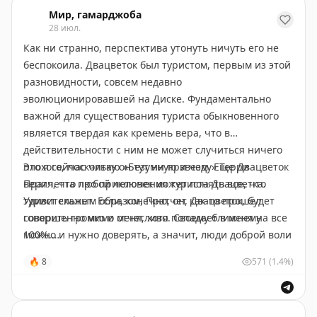
на вид здание с обилием стекла очень сильно
Мир, гамарджоба
28 июл.
шатается, но ничего с ним не происходит. Потому что
Как ни странно, перспектива утонуть ничуть его не
построено по современным стандартам.
беспокоила. Двацветок был туристом, первым из этой
разновидности, совсем недавно
эволюционировавшей на Диске. Фундаментально
важной для существования туриста обыкновенного
является твердая как кремень вера, что в
действительности с ним не может случиться ничего
плохого, поскольку он тут ни при чем. Еще Двацветок
Это я сейчас читаю «Безумную звезду» Терри
верил, что любой человек может понять все, что
Пратчетта про приключения туриста Двацветка.
турист скажет. Если, конечно, он, Двацветок, будет
Удивительным образом, Пратчет как-то прошёл
говорить громко и отчетливо. Своему ближнему
совершенно мимо меня, хотя попадает в меня на все
можно и нужно доверять, а значит, люди доброй воли
100%.
способны уладить все, что угодно, если будут
🔥
8
571
(1.4%)
действовать разумно.
✈️
Гамарджоба в MAX
👋
Приключения Гамарджобы 2026