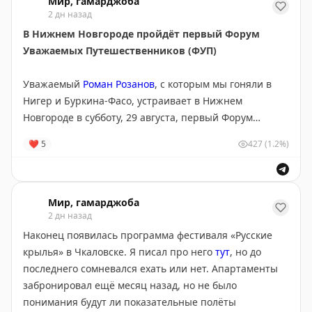
Мир, гамарджоба
2 дн назад
В Нижнем Новгороде пройдёт первый Форум
Уважаемых Путешественников (ФУП)
Уважаемый
Роман Розанов
, с которым мы гоняли в
Нигер и Буркина-Фасо, устраивает в Нижнем
Новгороде в субботу, 29 августа, первый Форум
Уважаемых Путешественников (ФУП).
❤
5
427
(1.2%)
На мероприятии выступят несколько докладчиков с
презентациями о кругосветном путешествии,
поездках в Африку и Афганистан.
Мир, гамарджоба
2 дн назад
Мероприятие пройдёт в ограниченно-открытом
Наконец появилась программа фестиваля «Русские
формате. Если вам есть что рассказать — тему можно
крылья» в Чкаловске. Я писал про него
тут
, но до
предложить в личку Роме
@rrznv
.
последнего сомневался ехать или нет. Апартаменты
забронировал ещё месяц назад, но не было
Участие бесплатное. Начало в 17:00 в баре
«Травник»
,
понимания будут ли показательные полёты