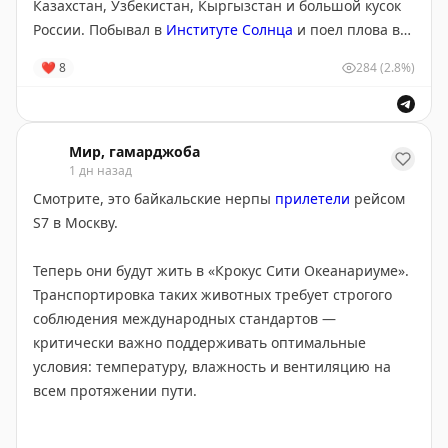
Казахстан, Узбекистан, Кыргызстан и большой кусок
России. Побывал в
Институте Солнца
и поел плова в
Besh Qozon
, а потом отправил жену с ребёнком
❤
8
284
(2.8%)
домой, а сам рванул в Афганистан. И вот это, конечно,
вау-тревел в чистом виде.
Визу получил прямо в Термезе (на границе), на
Мир, гамарджоба
1 дн назад
прохождение всех формальностей ушло несколько
часов, а дальше ещё полтора часа и Мазари-Шариф.
Смотрите, это байкальские нерпы
прилетели
рейсом
Потом было всё: и
Балх
, и Банди-Амир, и Кабул,
S7 в Москву.
конечно же.
Теперь они будут жить в «Крокус Сити Океанариуме».
Следил за приключениями Саши и ещё сильней
Транспортировка таких животных требует строгого
начинал скучать по Афганистану (вот уж не думал, что
соблюдения международных стандартов —
когда-то такое смогу сказать).
критически важно поддерживать оптимальные
условия: температуру, влажность и вентиляцию на
И вы почитайте. Серия постов про Афганистан
всем протяжении пути.
стартует с
этого поста
, серия о всё путешествии —
отсюда
.