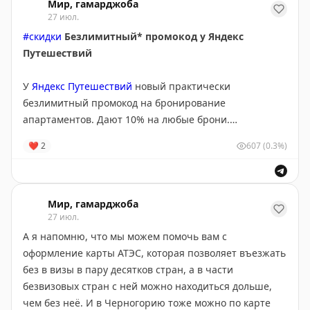
Мир, гамарджоба
27 июл.
#скидки
Безлимитный* промокод у Яндекс
Путешествий
У
Яндекс Путешествий
новый практически
безлимитный промокод на бронирование
апартаментов. Дают 10% на любые брони.
Максимальный размер скидки 100 000 ₽.
❤
2
607
(0.3%)
Промокод работает только сегодня, жильё можно
забронировать на любые даты до 10 августа
включительно.
Мир, гамарджоба
27 июл.
Смотрим промокод и бронируем по ссылке:
А я напомню, что мы можем помочь вам с
https://yandex.tpo.mx/pZw7bJXD
оформление карты АТЭС, которая позволяет въезжать
без в визы в пару десятков стран, а в части
безвизовых стран с ней можно находиться дольше,
чем без неё. И в Черногорию тоже можно по карте