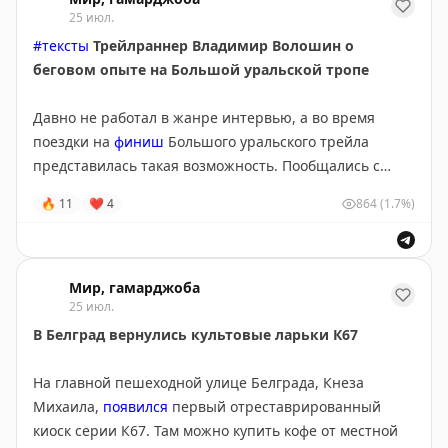
честные 150 мл, а не как теперь везде принято 125.
25 июл.
Шик и сказка.
Правила розыгрыша вам известны:
#тексты
Трейлраннер Владимир Волошин о
беговом опыте на Большой уральской тропе
✈️
Гамарджоба в MAX
1. Нужно быть подписанным
Мир, гамарджоба
👋
Приключения Гамарджобы 2026
2. Нажмите кнопку «Участвую» по этим постом
Давно не работал в жанре интервью, а во время
3. Дождитесь результатов!
поездки на
финиш
Большого уральского трейла
представилась такая возможность. Пообщались с
Итоги подводим 10 августа!
Владимиром Волошиным — человеком, который бегал
🔥
11
❤
4
864
(1.7%)
и по пустыне Сахаре, и на Северном плюсе — о беге,
И мои посты про Бруней, чтобы прочувствовать
мотивации, Урале и подготовке.
магию места:
Почитать можно в Ъ Weekend:
Мир, гамарджоба
25 июл.
Как выглядит Бруней — одна из самых богатых стран
https://www.myweekend.ru/doc/8843882
мира
В Белград вернулись культовые ларьки К67
Как выглядит столица одной из самых богатых стран
✈️
Гамарджоба в MAX
мира
👋
Приключения Гамарджобы 2026
На главной пешеходной улице Белграда, Кнеза
Единственное, ради чего стоит ехать в Бруней
Михаила,
появился
первый отреставрированный
киоск серии К67. Там можно купить кофе от местной