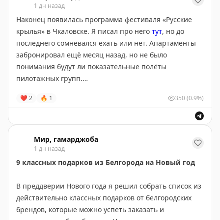
1 дн назад
Мероприятие пройдёт в ограниченно-открытом
Наконец появилась программа фестиваля «Русские
формате. Если вам есть что рассказать — тему можно
крылья» в Чкаловске. Я писал про него
тут
, но до
предложить в личку Роме
@rrznv
.
последнего сомневался ехать или нет. Апартаменты
забронировал ещё месяц назад, но не было
Участие бесплатное. Начало в 17:00 в баре
«Травник»
,
понимания будут ли показательные полёты
на заднем дворе усадьбы Костромина-Шушляева.
пилотажных групп.
❤
2
🔥
1
350
(0.9%)
✈️
Гамарджоба в MAX
В итоге на той неделе позвонил в администрацию
👋
Приключения Гамарджобы 2026
города и меня уверили, что полёты будут.
В программе выступление Светланы Капаниной с
Мир, гамарджоба
программой «Запредельный пилотаж». Светлана —
1 дн назад
семикратная абсолютная чемпионка мира в женском
9 классных подарков из Белгорода на Новый год
зачёте по самолётному спорту. Начало выступелния в
17:00.
В преддверии Нового года я решил собрать список из
действительно классных подарков от белгородских
Вся программа — на картинках. Лично меня больше
брендов, которые можно успеть заказать и
всего заинтересовали выствпления экстремалов на