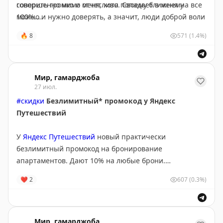
говорить громко и отчетливо. Своему ближнему
совершенно мимо меня, хотя попадает в меня на все
можно и нужно доверять, а значит, люди доброй воли
100%.
способны уладить все, что угодно, если будут
🔥
8
571
(1.4%)
действовать разумно.
✈️
Гамарджоба в MAX
👋
Приключения Гамарджобы 2026
Мир, гамарджоба
27 июл.
#скидки
Безлимитный* промокод у Яндекс
Путешествий
У
Яндекс Путешествий
новый практически
безлимитный промокод на бронирование
апартаментов. Дают 10% на любые брони.
Максимальный размер скидки 100 000 ₽.
❤
2
607
(0.3%)
Промокод работает только сегодня, жильё можно
забронировать на любые даты до 10 августа
включительно.
Мир, гамарджоба