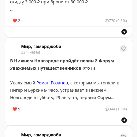
скидку 3 000 ₽ при брони от 30 000 ₽.
Чтобы скидка сработала, примените промокод DI-
❤
2
770
(0.3%)
AVG3OOO,
бронируем по ссылке
.
Мир, гамарджоба
22 ч назад
В Нижнем Новгороде пройдёт первый Форум
Уважаемых Путешественников (ФУП)
Уважаемый
Роман Розанов
, с которым мы гоняли в
Нигер и Буркина-Фасо, устраивает в Нижнем
Новгороде в субботу, 29 августа, первый Форум
Уважаемых Путешественников (ФУП).
❤
5
344
(1.5%)
На мероприятии выступят несколько докладчиков с
презентациями о кругосветном путешествии,
поездках в Африку и Афганистан.
Мир, гамарджоба