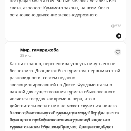
перелёта в обе стороны — от 29 000 ₽
.
пострадал молл AEON. 50 тыс. человек остались без
света, аэропорт Кумамото закрыт, на всем Кюсю
✈️
Гамарджоба в MAX
остановлено движение железнодорожного
👋
Приключения Гамарджобы 2026
транспорта. Говорят о нескольких десятках
578
пострадавших.
При этом довольно характерно первое видео: хрупкое
на вид здание с обилием стекла очень сильно
Мир, гамарджоба
28 июл.
шатается, но ничего с ним не происходит. Потому что
Как ни странно, перспектива утонуть ничуть его не
построено по современным стандартам.
беспокоила. Двацветок был туристом, первым из этой
разновидности, совсем недавно
эволюционировавшей на Диске. Фундаментально
важной для существования туриста обыкновенного
является твердая как кремень вера, что в
действительности с ним не может случиться ничего
плохого, поскольку он тут ни при чем. Еще Двацветок
Это я сейчас читаю «Безумную звезду» Терри
верил, что любой человек может понять все, что
Пратчетта про приключения туриста Двацветка.
турист скажет. Если, конечно, он, Двацветок, будет
Удивительным образом, Пратчет как-то прошёл