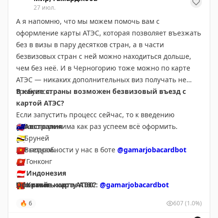
27 июл.
Смотрим промокод и бронируем по ссылке:
А я напомню, что мы можем помочь вам с
https://yandex.tpo.mx/pZw7bJXD
оформление карты АТЭС, которая позволяет въезжать
без в визы в пару десятков стран, а в части
безвизовых стран с ней можно находиться дольше,
чем без неё. И в Черногорию тоже можно по карте
АТЭС — никаких дополнительных виз получать не
требуется.
В какие страны возможен безвизовый въезд с
картой АТЭС?
Если запустить процесс сейчас, то к введению
визового режима как раз успеем всё оформить.
🇦🇺
Австралия
🇧🇳
Бруней
Все подробности у нас в боте
🇻🇳
Вьетнам
@gamarjobacardbot
🇭🇰
Гонконг
🇮🇩
Индонезия
Что такое карта АТЭС?
🇨🇳
Оформить карту АТЭС:
Китай
@gamarjobacardbot
🇲🇾
Малайзия
🔥
6
607
(1.0%)
Карта для деловых поездок АТЭС — это визовый
🇲🇽
Мексика