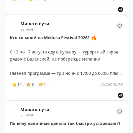
сертификат, подтверждающий, что человек с новой
фамилией — тот же самый человек.
Мы столкнулись только с одной трудностью.
Миша в пути
29 июл.
Авиабилет был куплен на старую фамилию, а
канарская скидка уже оформлялась на новую.
Кто со мной на Medusa Festival 2026?
🔥
Пришлось связаться с авиакомпанией. Вторую
С 13 по 17 августа еду в Кульеру — курортный город
фамилию в билет добавили бесплатно — теперь
рядом с Валенсией, на побережье Испании.
скидка снова должна работать.
Главная программа — три ночи с 17:00 до 06:00 плюс
Вот так одна дополнительная фамилия внезапно
pre-party. Восемь сцен, море, жара и 150 диджеев.
👍
14
🔥
3
😁
1
2.6K
(0.7%)
создаёт проблему на ровном месте.
В лайнапе: Tiësto, Carl Cox, Steve Aoki, Dimitri Vegas,
@mishavputi
Timmy Trumpet, Alok, Sara Landry, Miss Monique и
James Hype. Будет всё: EDM, house, techno, hardstyle и
Миша в пути
28 июл.
hardcore.
Почему наличные деньги так быстро устаревают?
Тема этого года — APSARAS: древние храмы,