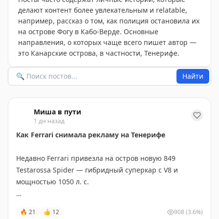
делают контент более увлекательным и relatable,
например, рассказ о том, как полиция остановила их
на острове Фогу в Кабо-Верде. Основные
направления, о которых чаще всего пишет автор —
это Канарские острова, в частности, Тенерифе.
Найти
Миша в пути
1 дн назад
Как Ferrari снимала рекламу на Тенерифе
Недавно Ferrari привезла на остров новую 849
Testarossa Spider — гибридный суперкар с V8 и
мощностью 1050 л. с.
Для съёмок выбрали дороги Тенерифе: серпантины
🔥
21
👍
12
908
(3.6%)
над океаном, чёрные вулканические поля и подъёмы