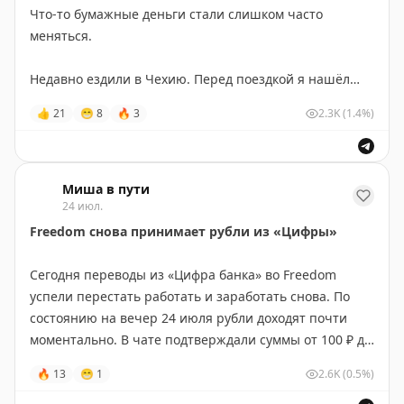
мифология и огромные декорации прямо у пляжа.
Что-то бумажные деньги стали слишком часто
меняться.
Кто хочет присоединиться и потусить вместе?
🙌
Недавно ездили в Чехию. Перед поездкой я нашёл
@mishavputi
дома оставшиеся с прошлого раза кроны и уже
👍
21
😁
8
🔥
3
2.3K
(1.4%)
обрадовался, что будет немного наличных на первое
время. Но оказалось, что эти купюры вышли из
обращения.
Миша в пути
24 июл.
Потом поехали в Турцию. Достал старые лиры — и та
же история. Ими уже нельзя расплатиться, а
Freedom снова принимает рубли из «Цифры»
поменять можно только в банке.
Сегодня переводы из «Цифра банка» во Freedom
Недавно Лена ездила в Великобританию. У нас
успели перестать работать и заработать снова. По
оставались фунты после поездки пятилетней
состоянию на вечер 24 июля рубли доходят почти
давности. Казалось бы, пять лет — не такой уж
моментально. В чате подтверждали суммы от 100 ₽ до
большой срок. Но купюры уже не принимали.
250 000 ₽. Тенге тоже проходят, доллары и евро пока
🔥
13
😁
1
2.6K
(0.5%)
Хорошо, что удалось найти обменник, где их
исчезли.
поменяли на евро.