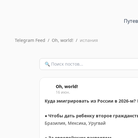
Путе
Telegram Feed
/
Oh, world!
/
испания
Oh, world!
16 июн.
Куда эмигрировать из России в 2026-м?
● Чтобы дать ребенку второе гражданст
Бразилия, Мексика, Уругвай
● За европейским паспортом