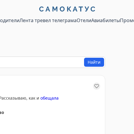
водители
Лента тревел телеграма
Отели
Авиабилеты
Пром
Найти
Рассказываю, как и
обещала
во