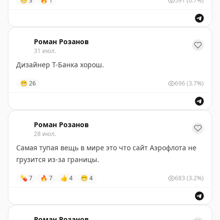
😁
3
🔥
1
591
(0.7%)
Роман Розанов
31 июл.
Дизайнер Т-Банка хорош.
😁
26
696
(3.7%)
Роман Розанов
28 июл.
Самая тупая вещь в мире это что сайт Аэрофлота не
грузится из-за границы.
💊
7
🔥
7
👍
4
😁
4
683
(3.2%)
Роман Розанов