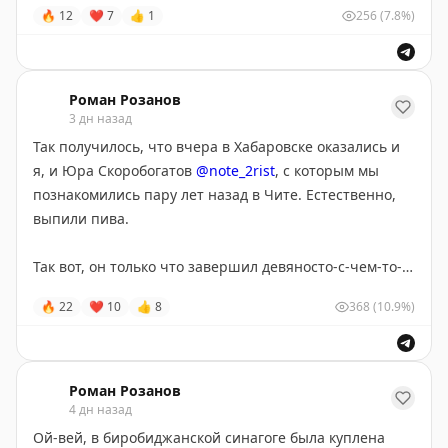
🔥
12
❤
7
👍
1
256
(7.8%)
Роман Розанов
3 дн назад
Так получилось, что вчера в Хабаровске оказались и
я, и Юра Скоробогатов
@note_2rist
, с которым мы
познакомились пару лет назад в Чите. Естественно,
выпили пива.
Так вот, он только что завершил девяносто-с-чем-то-
дневный сплав на сапе из Читы до Николаевска-на-
🔥
22
❤
10
👍
8
368
(10.9%)
Амуре. Это 3000 километров по тотально диким
местам, через нанайские сёла на 20 человек, и прямо
по самой границе с Китаем. Пиздец!
Роман Розанов
В связи с этим вопрос: где Большие Российские
4 дн назад
Бренды? Почему Юра не обвешан с ног до головы
Ой-вей, в биробиджанской синагоге была куплена