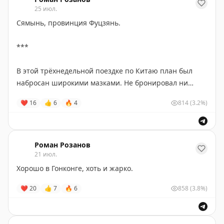
25 июл.
Сямынь, провинция Фуцзянь.
***
В этой трёхнедельной поездке по Китаю план был
набросан широкими мазками. Не бронировал ни
поезда, ни отели. И даже в высокий сезон таким
❤
16
👍
6
🔥
4
814
(3.2%)
образом ездить по Китаю вполне комфортно.
Если нет поезда, просто едешь на следующем. Ну или
берешь билет без места (тут такие есть).
Роман Розанов
21 июл.
Тут отчеты постить не буду, про Китай у нас есть
Хорошо в Гонконге, хоть и жарко.
отдельный потрясающий канал
@chinaguide
.
❤
20
👍
7
🔥
6
858
(3.8%)
Но фотки покажу.