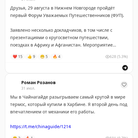
Китай — Россия через Амур тоже с удовольствием
Друзья, 29 августа в Нижнем Новгороде пройдёт
сохраняю себе в копилку необычных
первый Форум Уважаемых Путешественников (ФУП).
погранпереходов. До этого, кажется, я по реке
прибывал только во Вьетнам из Камбоджи.
Заявлено несколько докладчиков, в том числе с
Остальные передвижения были на китайских
презентациями о кругосветном путешествии,
скоростных поездах.
поездках в Африку и Афганистан. Мероприятие
пройдёт в ограниченно-открытом формате.
❤
15
👍
9
😁
5
🔥
4
628
(5.3%)
По городам: понравились и хочется вернуться в
Цюаньчжоу, Харбин и Далянь. Возможно ещё заедем
Если вы хотите рассказать о вашем путешествии,
зимой.
пришлите приветственный текст мне в личку:
@rrznv
.
Послушать можно прийти бесплатно.
Роман Розанов
Езжайте в Китай.
31 июл.
Начало в 17:00 в самом лучшем в мире баре
Мы в Чайнагайде разыгрываем самый крутой в мире
«Травник»
, на заднем дворе усадьбы Костромина-
термос, который купили в Харбине. Я второй день под
Шушляева.
впечатлением от механики его работы.
Никому не пересылайте и никого не зовите. По хуйне
https://t.me/chinaguide/1214
не пишите.