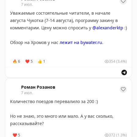
Везде продаётся донбасское пиво «Юзовское»,
7 июл.
вкусное.
Уважаемые состоятельные читатели, в начале
августа Чукотка (7-14 августа), программу закину в
Дроны летают почти ежедневно. Все уже привыкли,
комментарии. Цену можно спросить у
@alexanderktp
:)
но видно, что подустали.
Обзор на Хромов у нас
лежит на bywater.ru
.
Я тоже поеду кстати.
🔥
6
❤
5
👍
1
354
(3.4%)
Роман Розанов
7 июл.
Количество поездов перевалило за 200 :)
Но не знаю, это много или мало. А у вас сколько,
рассказывайте?
❤
5
372
(1.3%)