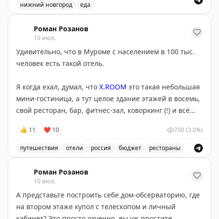
нижний новгород
еда
Один из лучших баров в мире находится в Нижнем Но
Роман Розанов
10 июл.
Удивительно, что в Муроме с населением в 100 тыс.
человек есть такой отель.
Я когда ехал, думал, что
X.ROOM
это такая небольшая
мини-гостиница, а тут целое здание этажей в восемь,
свой ресторан, бар, фитнес-зал, коворкинг (!) и всё
остальное, что должно быть в 4-звёздочном отеле.
👍
11
❤
10
700
(3.0%)
На ресепшене бесплатные карты города с
путешествия
отели
россия
бюджет
рестораны
достопримечательностями и симпатичные сувениры-
Отель X.ROOM в Муроме - отличный выбор для путеш
калачи (съедобные). Номер большой, с хорошим
Роман Розанов
матрасом. Завтраки как в приличном Хилтоне, даже
10 июл.
актимель в баночках есть. Круто ещё, что тут свой
А представьте построить себе дом-обсерваторию, где
прокат велосипедов и самокатов, что-то около 700 ₽ в
на втором этаже купол с телескопом и личный
день.
кабинет? Это просто охуенно, вы уж простите.