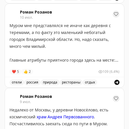
экскурсии. Оплата — по желанию. Мы провели там
Удивительно приятно было прогуляться по Оке на ст
часа два, не меньше.
Роман Розанов
10 июл.
Записаться можно по телефону у Веры Федоровны: 8-
Муром мне представлялся не иначе как деревня с
909-272-32-38. А вот
точка на карте
.
теремами, а по факту это маленький небогатый
городок Владимирской области. Но, надо сказать,
Я задонатил 5000 этим сумасшедшим людям, и вы
много чем милый.
можете тоже отправить сколько хотите на этот же
номер. А лучше приезжайте в Муром специально к
Главные атрибуты приятного города здесь на месте:
ним в гости!
хороший (отличный даже) отель
X-ROOM
и ресторан
❤
5
👍
2
109
(6.4%)
«КлишеКофе»
. И ещё важно — река и теплоходы. Обо
всем этом ещё расскажу.
отели
россия
природа
рестораны
отдых
Муром - маленький городок Владимирской области с
Муром весь упирается в Оку, на другом берегу
Роман Розанов
которой уже Нижегородская область. И это ему очень
9 июл.
к лицу. Если б не река — это был бы обычный
Недалеко от Москвы, у деревни Новосёлово, есть
третьестепенный городок, а так ему можно простить
космический
храм Андрея Первозванного
.
и зачуханные порой домики, и пустыри в самом
Посчастливилось заехать сюда по пути в Муром.