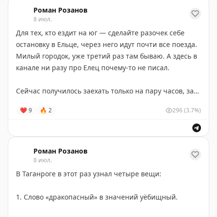
приободрилась. В свои почти 80 занимается
Роман Розанов
огородами, курями и хозяйством. И молится за нас
8 июл.
постоянно.
Для тех, кто ездит на юг — сделайте разочек себе
остановку в Ельце, через него идут почти все поезда.
https://t.me/romanrozanov/7358
Милый городок, уже третий раз там бываю. А здесь в
канале ни разу про Елец почему-то не писал.
Сейчас получилось заехать только на пару часов, зато
очень вкусно поел в
Soul Румянцев
, у них чудный
❤
9
🔥
2
296
(3.7%)
коллаб с Елецким кружевом. Выпил кофе по-елецки:
эспрессо с мёдом и лимоном.
Вообще в Ельце приятно погулять по центру,
Роман Розанов
посмотреть огромный
8 июл.
Вознесенский храм
архитектора Тона, который строил ХХС в Москве и
В Таганроге в этот раз узнал четыре вещи:
много других соборов. Тут при нём ещё
часовня
в
память жертв Тамерлана, погибших в 14 веке — я
1. Слово «дракопасный» в значений уёбищный.
такого не видел.