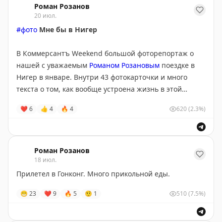
Роман Розанов
20 июл.
#фото
Мне бы в Нигер
В Коммерсантъ Weekend большой фоторепортаж о
нашей с уважаемым
Романом Розановым
поездке в
Нигер в январе. Внутри 43 фотокарточки и много
текста о том, как вообще устроена жизнь в этой
стране.
❤
6
👍
4
🔥
4
620
(2.3%)
Смотрим по ссылке:
https://www.myweekend.ru/doc/8813995
Роман Розанов
18 июл.
Прилетел в Гонконг. Много прикольной еды.
😁
23
❤
9
🔥
5
🤨
1
510
(7.5%)