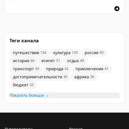
Теги канала
путешествия
культура
россия
134
129
95
история
египет
отдых
66
51
49
транспорт
природа
приключения
43
42
41
достопримечательности
африка
36
36
бюджет
33
Показать больше →