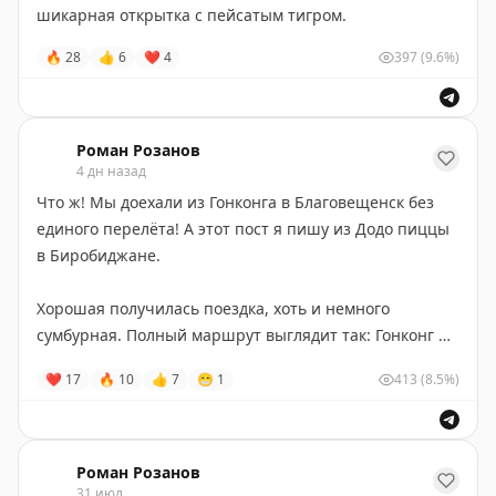
мерчом Т-Путешествий, Яндекса, Сбера, S7? К
шикарная открытка с пейсатым тигром.
золотодобывающей компании
Ареал
вопросов нет,
🔥
28
👍
6
❤
4
397
(9.6%)
они дали и логотип, и название всей экспедиции.
Прямой контакт Юры есть у него в канале
@note_2rist
,
если что.
Роман Розанов
4 дн назад
Что ж! Мы доехали из Гонконга в Благовещенск без
единого перелёта! А этот пост я пишу из Додо пиццы
в Биробиджане.
Хорошая получилась поездка, хоть и немного
сумбурная. Полный маршрут выглядит так: Гонконг —
Сямынь — Цюаньчжоу — Шанхай — Циндао — Яньтай
❤
17
🔥
10
👍
7
😁
1
413
(8.5%)
— Далянь (по воде) — Порт-Артур — Харбин — Хэйхэ
— Благовещенск (по воде).
Особенно хорош был восьмичасовой переход через
Роман Розанов
Бохайский залив на пароме, ну и переход границы
31 июл.