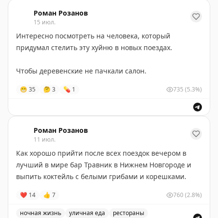
Роман Розанов
15 июл.
Интересно посмотреть на человека, который
придумал стелить эту хуйню в новых поездах.
Чтобы деревенские не пачкали салон.
😁
35
🤔
3
💊
1
735
(5.3%)
Роман Розанов
11 июл.
Как хорошо прийти после всех поездок вечером в
лучший в мире бар Травник в Нижнем Новгороде и
выпить коктейль с белыми грибами и корешками.
❤
14
👍
7
760
(2.8%)
ночная жизнь
уличная еда
рестораны