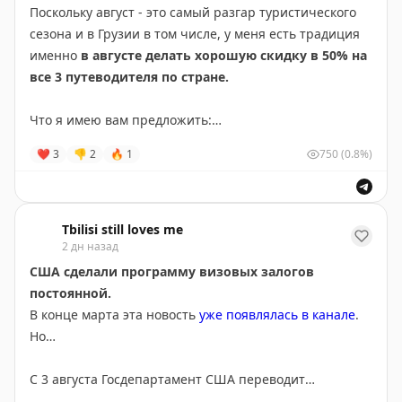
Поскольку август - это самый разгар туристического
сезона и в Грузии в том числе, у меня есть традиция
именно
в августе делать хорошую скидку в 50% на
все 3 путеводителя по стране.
Что я имею вам предложить:
❤
3
👎
2
🔥
1
750
(0.8%)
Гайд по Тбилиси
13 страниц обо всем (еда,
достопримечательности, подарки, одежда) который
закроет любые ваши потребности и вопросы в
поездке
Tbilisi still loves me
2 дн назад
3000 рублей/ 100 лари
1500 рублей/ 50 лари
США сделали программу визовых залогов
постоянной.
Гайд по Батуми
- куда сходить, где поесть, что
В конце марта эта новость
уже появлялась в канале
.
посмотреть кроме пляжа и моря
Но…
1500 рублей/ 50 лари
750 рублей/ 25 лари
С 3 августа Госдепартамент США переводит
программу из пилотного режима в постоянный. Она