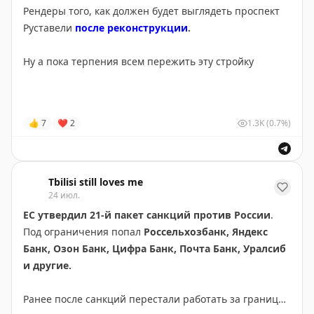
Рендеры того, как должен будет выглядеть проспект
Руставели
после реконструкции
.
Ну а пока терпения всем пережить эту стройку
TBILISI STILL LOVES ME
👍
7
❤
2
1.3K
(0.7%)
Tbilisi still loves me
24 июл.
ЕС утвердил 21-й пакет санкций против России
.
Под ограничения попал
Россельхозбанк, Яндекс
Банк, Озон Банк, Цифра Банк, Почта Банк, Уралсиб
и другие.
Ранее после санкций перестали работать за границей