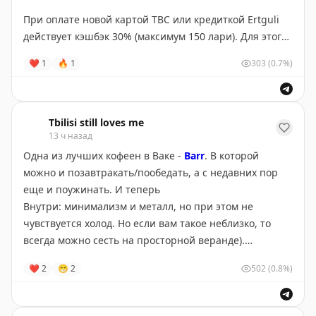
При оплате новой картой TBC или кредиткой Ertguli
действует кэшбэк 30% (максимум 150 лари). Для этого
нужно заранее активировать предложение в
❤
1
🔥
1
303
(0.7%)
мобильном банке TBC.
Для клиентов TBC Concept условия еще выгоднее:
кэшбэк 30% до 200 лари, при этом активировать
Tbilisi still loves me
13 ч назад
предложение не нужно.
Одна из лучших кофеен в Ваке -
Barr
. В которой
Условия:
можно и позавтракать/пообедать, а с недавних пор
• оплачивать покупки необходимо через POS-
еще и поужинать. И теперь
терминал TBC
Внутри: минимализм и металл, но при этом не
• акцией можно воспользоваться несколько раз, пока
чувствуется холод. Но если вам такое неблизко, то
не будет достигнут максимальный лимит кэшбэка
всегда можно сесть на просторной веранде).
• деньги зачисляются сразу после подтверждения
❤
2
😁
2
502
(0.8%)
оплаты в «копилку» Ertguli
Еще больше хороших кофеен и не только можно
• предложение не распространяется на подарочные
найти в моем
путеводителе по Тбилиси
(сейчас его
сертификаты, а также продукцию Chanel и Dior.
можно купить с 50% скидкой)