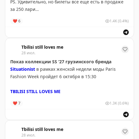
логином и паролем.
PS. Удивительно, но билеты все еще есть в продаже
за 250 лари
Mark’n’Post
— посылки / переезды / документы из/
❤
6
1.4K
(0.4%)
в Грузию
Mark’n’Post
— посылки / переезды / документы из/
в Грузию
Tbilisi still loves me
28 июл.
Показ коллекции SS ‘27 грузинского бренда
Situationist
в рамках женской недели моды Paris
Fashion Week пройдет 6 октября в 15:30
TBILISI STILL LOVES ME
❤
7
1.3K
(0.6%)
Tbilisi still loves me
28 июл.