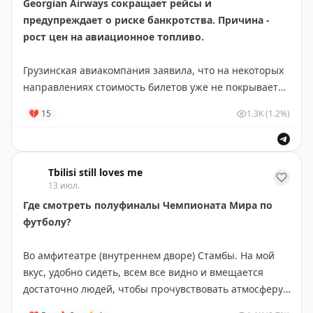
маршрут Селлы через Бечо, Мазери, Местию,
Georgian Airways сокращает рейсы и
Ушгули, Адиши и другие села, чтобы показать, как
предупреждает о риске банкротства. Причина -
изменились природа, ледники, дороги и жизнь в
рост цен на авиационное топливо.
высокогорной Сванетии.
Грузинская авиакомпания заявила, что на некоторых
📍
MoMA
направлениях стоимость билетов уже не покрывает
⏰
до 20 июля
даже расходы на керосин.
💔
15
1.3K
(1.2%)
TBILISI STILL LOVES ME
Например, для рейса Тбилиси-Париж-Тбилиси
требуется около 26 тонн топлива, что обходится
примерно в $50 тысяч. Если на борту 100 пассажиров,
Tbilisi still loves me
13 июл.
только расходы на топливо составляют около $500 на
человека, тогда как билет туда-обратно стоил €300–
Где смотреть полуфиналы Чемпионата Мира по
350.
футболу?
При этом авиакомпания также оплачивает
Во амфитеатре (внутреннем дворе) Стамбы. На мой
аэропортовые сборы, навигацию, техническое
вкус, удобно сидеть, всем все видно и вмещается
обслуживание, страховку и другие расходы.
достаточно людей, чтобы прочувствовать атмосферу.