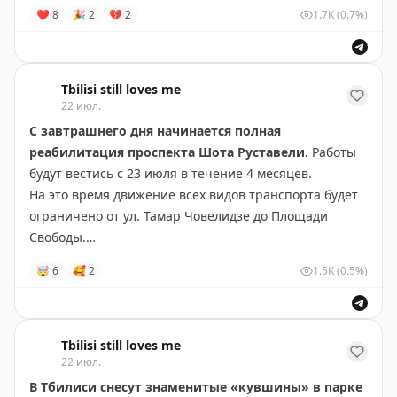
карты
UnionPay Газпромбанка и Русского
❤
8
🎉
2
💔
2
1.7K
(0.7%)
Стандарта
.
Также под санкции попала
Золотая Корона
-
популярный сервис денежных переводов, которым
Tbilisi still loves me
22 июл.
многие пользовались для перевода денег из России и
пополнения зарубежных карт.
С завтрашнего дня начинается полная
реабилитация проспекта Шота Руставели.
Работы
Какие опции еще остались для перевода денег в
будут вестись с 23 июля в течение 4 месяцев.
Грузию:
Сбер, Альфа, Тбанк, Юнистрим, Unired,
На это время движение всех видов транспорта будет
Avosend, ByBit, открыть рублевый счет в BoG
ограничено от ул. Тамар Човелидзе до Площади
Свободы.
Источник:
Совет Европейского союза
🤯
6
🥰
2
1.5K
(0.5%)
Пока лето и каникулы, дороги относительно свободны.
TBILISI STILL LOVES ME
Но после 15 сентября, когда многие вернутся в город,
это будет очень проблематично.
Tbilisi still loves me
22 июл.
TBILISI STILL LOVES ME
В Тбилиси снесут знаменитые «кувшины» в парке