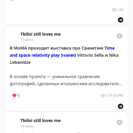
подруги моей жены), но 5 сезонов уже вышло.
Источник
1.2K
👀
Посмотреть сериал можно
на youtube
TBILISI STILL LOVES ME
Tbilisi still loves me
TBILISI STILL LOVES ME
15 июл.
В MoMA проходит выставка про Сванетию
Time
and space relativity play Svaneti
Vittorio Sella и Nika
Lebanidze
В основе проекта — уникальное сравнение
фотографий, сделанных итальянским исследователем
Витторио Селлой во время экспедиции по Сванетии в
❤
5
1.1K
(0.4%)
1889–90 годах, с современными снимками и
видеоматериалами грузинского фотографа и
альпиниста Ники Лебанидзе
Tbilisi still loves me
Спустя 135 лет команда исследователей повторила
14 июл.