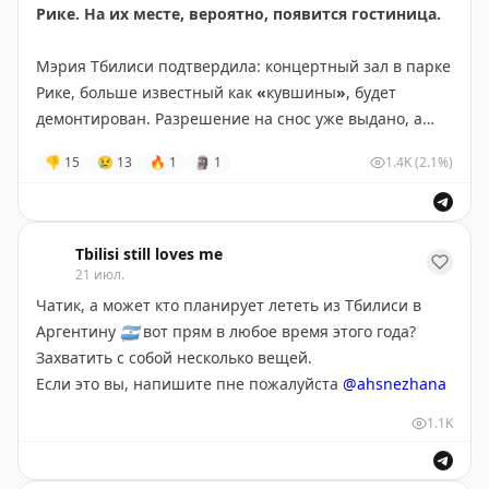
Рике. На их месте, вероятно, появится гостиница.
Мэрия Тбилиси подтвердила: концертный зал в парке
Рике, больше известный как
«
кувшины
»
, будет
демонтирован. Разрешение на снос уже выдано, а
завершить работы планируется до конца 2026 года.
👎
15
😢
13
🔥
1
🗿
1
1.4K
(2.1%)
Здание по проекту итальянских архитекторов
Массимилиано и Дорианы Фуксас начали строить в
конце 2000-х как часть масштабного обновления
Tbilisi still loves me
столицы. Концертный зал и выставочное
21 июл.
пространство должны были стать одним из символов
Чатик, а может кто планирует лететь из Тбилиси в
современного Тбилиси.
Аргентину
🇦🇷
вот прям в любое время этого года?
Захватить с собой несколько вещей.
Строительство было практически завершено в 2012
Если это вы, напишите пне пожалуйста
@ahsnezhana
году, однако после смены власти проект так и не
1.1K
открыли для посетителей. По данным властей, на его
строительство было потрачено около 30 млн $
государственных средств, но для завершения