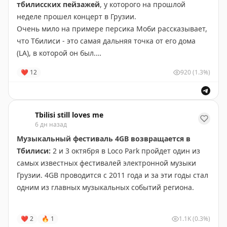
18:30-22:28
тбилисских пейзажей
, у которого на прошлой
неделе прошел концерт в Грузии.
Тбилиси
- Батуми
Очень мило на примере персика Моби рассказывает,
что Тбилиси - это самая дальняя точка от его дома
00:30 - 04:37
(LA), в которой он был.
06:30 - 10:31
❤
12
920
(1.3%)
08:05 - 12:06
Также он упоминает, что Тбилиси находится рядом с
10:15 - 14:16
«геополитически сложными местами», такими как
17:10 - 21:11
Украина, граница с Россией, Иран. Да, мистер Моби,
все так.
Tbilisi still loves me
6 дн назад
Mark’n’Post
— посылки / переезды / документы из/
в Грузию
Mark’n’Post
— посылки / переезды / документы из/
Музыкальный фестиваль 4GB возвращается в
в Грузию
Тбилиси:
2 и 3 октября в Loco Park пройдет один из
самых известных фестивалей электронной музыки
Грузии. 4GB проводится с 2011 года и за эти годы стал
одним из главных музыкальных событий региона.
Посмотреть предыдущие годы:
2017
,
2018
,
2019-1
,
❤
2
🔥
1
1.1K
(0.3%)
2019-2
,
2023
,
2024
(отменен),
2025