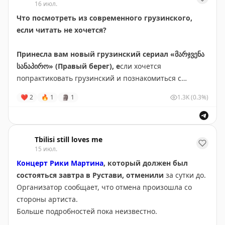
16 июл.
• сказать сотрудникам, что вы - клиент TBC Concept
Что посмотреть из современного грузинского,
если читать не хочется?
💴
стандартная стоимость посещения 90 лари
Принесла вам новый грузинский сериал «მარჯვენა
*
Предложение действует для держателей карт TBC
სანაპირო» (Правый берег), е
сли хочется
Concept Visa Signature/Visa Platinum/ Miles&Smiles Visa
попрактиковать грузинский и познакомиться с
Signature
повседневной жизнью Тбилиси.
❤
2
🔥
1
🗿
1
1.3K
(0.3%)
Путеводитель по Батуми
можно найти здесь
Это грузинская
комедия/драма про историю трех
подруг (в ролях Александра Паичадзе, Нуца Топурия,
TBILISI STILL LOVES ME
Саломе Кокуашвили)
Tbilisi still loves me
15 июл.
Несмотря на дружбу, они совершенно разные: у
каждой свой характер, образ жизни и взгляды,
Концерт Рики Мартина
, который должен был
поэтому их судьбы развиваются по-разному и
состояться завтра в Рустави, отменили
за сутки до.
постоянно пересекаются.
Организатор сообщает, что отмена произошла со
стороны артиста.
Не уверена, что он станет таким же культовым, как
Больше подробностей пока неизвестно.
больше 1000 серий
Chemi colis dakalebi
(Лучшие