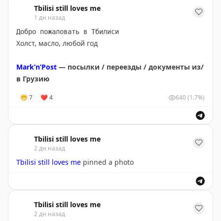
Tbilisi still loves me
Акция действует только 7 августа
Mark’n’Post
1 дн назад
— посылки / переезды / документы из/
в Грузию
Добро пожаловать в Тбилиси
Источник
Холст, масло, любой год
Mark’n’Post
— посылки / переезды / документы из/
Mark’n’Post
— посылки / переезды / документы из/
в Грузию
в Грузию
😁
7
❤
4
640
(1.7%)
Tbilisi still loves me
2 дн назад
Tbilisi still loves me
pinned a photo
Tbilisi still loves me
2 дн назад