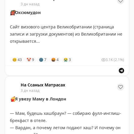
3 дн назад
Но записать на подачу раньше — могу и хочу!
Stay tuned!
👹
Оксюмудон
Подписаться на Матрассы
Для этого напишите на
@matrasssi
Сайт визового центра Великобритании (страница
Всем прекрасной делакруашечки.
записи и загрузки документов) из Великобритании не
открывается...
Stay tuned!
Подписаться на
Матрассы
Занавес!
🥴
43
🤡
9
🌚
7
🤬
4
😭
3
3.1K
(2.1%)
На Ссаных Матрасах
3 дн назад
🍟
Я увезу Маму в Лондон
— Мам, будешь хашбраун? — собираю фулл-инглиш-
брекфаст в отеле.
— Вардан, а почему летом подают хаш? И почему он