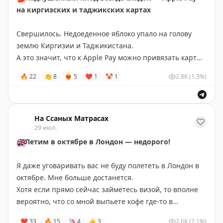
Даже перелёты по терпимой стоимости находятся:
на киргизских и таджикских картах
Москва — Барселона
16400₽
Петербург — Барселона
20600₽
Свершилось. Недоеденное яблоко упало на голову
Краснодар — Барселона
21200₽
землю Киргизии и Таджикистана.
Казань — Барселона
25200₽
А это значит, что к Apple Pay можно привязать карты
Нижний Новгород — Барселона
25500₽
местных банков.
🔥
22
👏
8
❤‍🔥
5
❤
1
🤡
1
2.8K
(1.3%)
Екатеринбург — Барселона
28000₽
И оплачивать не только картой (не по карте, умоляю),
а ещё телефоном (не по телефону, умоляю) или
Или летите сами до Стамбула, а оттуда на Vueling.
часами (не по часам, умоляю).
Стамбул — Барселона
6700₽
На Ссаных Матрасах
29 июл.
В честь этого яблочного спаса до 31 июля снижаю
За билетами —
aviasales
стоимость удалённого открытие карт банков Киргизии
🇬🇧
Летим в октябре в Лондон — недорого!
За отелем —
trip.com
и Таджикистана.
За визой — ко мне
@matrasssi
• Именная карта Visa/Mastercard
Я даже уговаривать вас не буду полететь в Лондон в
• Валюта — доллары или евро
октябре. Мне больше достанется.
Фото автора — Барселона 10/2017.
• Номер телефона — ваш российский
Хотя если прямо сейчас займётесь визой, то вполне
• Доставка от 7 дней
вероятно, что со мной выпьете кофе где-то в
#Барселона
• Пополнение через Сбер, Т-Банк, Газпромбанк
задворках Шордича, а потом постоите со мной в
❤
33
🔥
15
🦄
4
👍
3
2.6K
(2.1%)