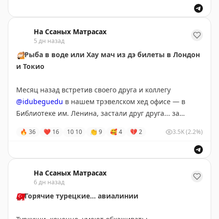
На Ссаных Матрасах
5 дн назад
🐡
Рыба в воде или Хау мач из дэ билеты в Лондон
и Токио
Месяц назад встретив своего друга и коллегу
@idubeguedu
в нашем трэвелском хед офисе — в
Библиотеке им. Ленина, застали друг друга... за
покупкой билетов.
🔥
36
❤
16
10
10
👏
9
🥰
4
💔
2
3.5K
(2.2%)
Иван, как обычно, покупал билеты в Токио.
Вардан, естественно, в Лондон.
На Ссаных Матрасах
6 дн назад
• Москва — Абу-Даби — Токио на перелюксовом Etihad
обощлись ему 31000₽. Причём ещё и со стоповером.
🇹🇷
Горячие турецкие... авиалинии
• Москва — Стамбул — Лондон комбо Аэрофлот +
Туркиш обощлись мне... 45000₽!