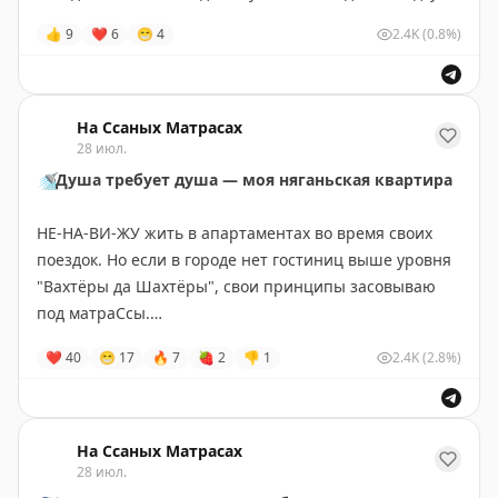
Ереван — Лондон
6000₽
10% на бронирование апартаментов с проживанием
👍
9
❤
6
😁
4
2.4K
(0.8%)
по 10 августа.
За билетами —
aviasales
За отелем —
trip.com
Промокод по ссылке:
За визой — ко мне
@matrasssi
🔜
https://yandex.tpx.gr/DLBjYK7R
На Ссаных Матрасах
28 июл.
Фото автора — Лондон 10/2025.
Горячую воду по промокоду не гарантируют.
🚿
Душа требует душа — моя няганьская квартира
#Лондон
Stay tuned!
НЕ-НА-ВИ-ЖУ жить в апартаментах во время своих
Подписаться на Матрассы
поездок. Но если в городе нет гостиниц выше уровня
Stay tuned!
"Вахтёры да Шахтёры", свои принципы засовываю
Подписаться на
Матрассы
под матраСсы.
❤
40
😁
17
🔥
7
🍓
2
👎
1
2.4K
(2.8%)
Снял, значит, в прекрасном городе Нягань квартиру
— центр города, прямо у главного ТЦ. Даже так, с
видом на главный ТЦ. По фоткам чисто, современно,
местами даже стильно.
На Ссаных Матрасах
28 июл.