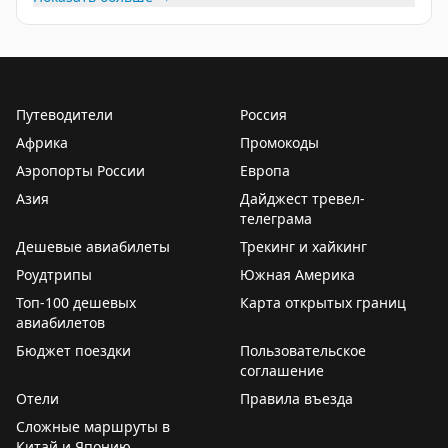
Или сами долетите до Еревана/ Стамбула, тогда:
Ереван — Париж
2900₽
Стамбул — Париж
4000₽
Путеводители
Россия
За билетами —
aviasales
Африка
Промокоды
За отелем —
trip.com
Аэропорты России
Европа
За визой — ко мне
@matrasssi
Азия
Дайджест тревел-
телеграма
Фото автора — Париж 2025.
Дешевые авиабилеты
Трекинг и хайкинг
#Париж
Роудтрипы
Южная Америка
Топ-100 дешевых
Карта открытых границ
Stay tuned!
авиабилетов
Подписаться на
Матрассы
Бюджет поездки
Пользовательское
соглашение
Отели
Правила въезда
Сложные маршруты в
Китай и Японию