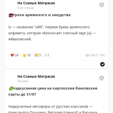
Подписаться на Иду Бегу Еду
На Ссаных Матрасах
6 дн назад
🇦🇲
Уроки армянского и занудства
Ա — название “айб”, первая буква армянского
алфавита, которая обозначает гласный звук [a] —
Айвазовский.
В Шереметьево её перевернули — получилось…
❤
24
👍
10
😁
5
1
1
3.6K
(1.1%)
Шереметьево Ↄ.
Рисовальщика любить не обязан, но букву армянскую
знать должен.
На Ссаных Матрасах
30 июл.
Через пять часов поиграем в игру:
🍏
Надкусанная цена на киргизские банковские
“От вас город, от меня подарок оттуда”.
карты до 31/07
Stay tuned!
Надкусанные метафоры от русских классиков —
Подписаться на
Матрассы
Александра Пушкина, Виталия Кличко* и Вардана