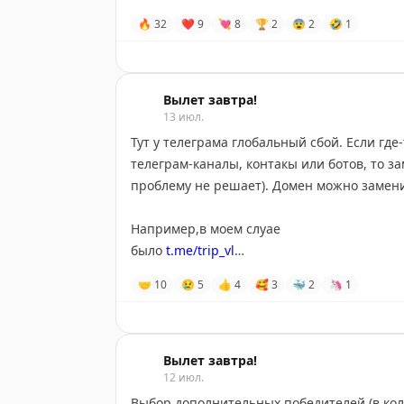
не нужно (по крайней маре так указано на
🔥
32
❤
9
💘
8
🏆
2
😨
2
🤣
1
Вылет завтра!
13 июл.
Тут у телеграма глобальный сбой. Если где
телеграм-каналы, контакы или ботов, то з
проблему не решает). Домен можно замен
Например,в моем слуае
было
t.me/trip_vl
стало
telegram.me/trip_vl
🤝
10
😢
5
👍
4
🥰
3
🐳
2
🦄
1
(внутри приложения ссылки работают как
UPD. Починили, теперь все по прежнему!
Вылет завтра!
12 июл.
Выбор дополнительных победителей (в кол