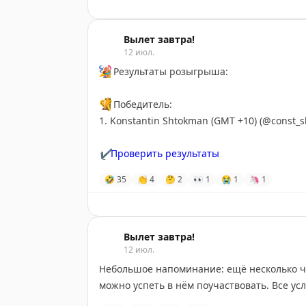
Вылет завтра!
12 июл.
🎉
Результаты розыгрыша:
🏆
Победитель:
1. Konstantin Shtokman (GMT +10) (@const_
✔️
Проверить результаты
🤣
35
👏
4
🤔
2
👀
1
😭
1
🦄
1
Вылет завтра!
12 июл.
Небольшое напоминание: ещё несколько ч
можно успеть в нём поучаствовать. Все у