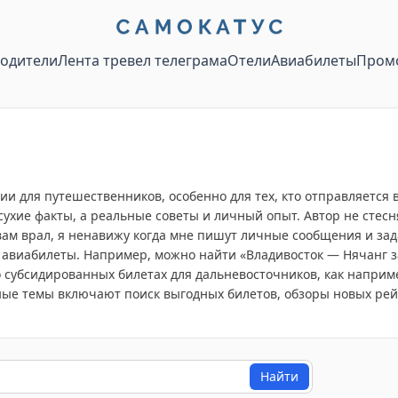
водители
Лента тревел телеграма
Отели
Авиабилеты
Пром
 для путешественников, особенно для тех, кто отправляется в
сухие факты, а реальные советы и личный опыт. Автор не стес
 вам врал, я ненавижу когда мне пишут личные сообщения и за
виабилеты. Например, можно найти «Владивосток — Нячанг за 9
 о субсидированных билетах для дальневосточников, как наприме
вные темы включают поиск выгодных билетов, обзоры новых рей
Найти