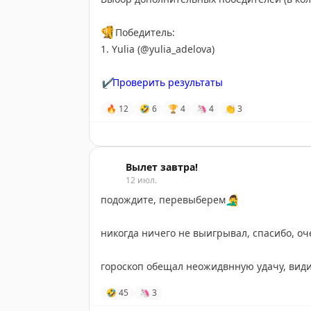
🏆
Победитель:
1. Yulia (@yulia_adelova)
✔️
Проверить результаты
🔥
12
🤣
6
🏆
4
🦄
4
👏
3
Вылет завтра!
12 июл.
подождите, перевыберем
🤦‍♂️
никогда ничего не выигрывал, спасибо, о
гороскоп обещал неожидвнную удачу, види
🤣
45
🦄
3