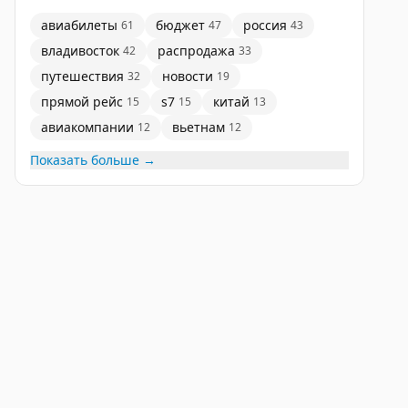
авиабилеты
бюджет
россия
61
47
43
владивосток
распродажа
42
33
путешествия
новости
32
19
прямой рейс
s7
китай
15
15
13
авиакомпании
вьетнам
12
12
Показать больше →