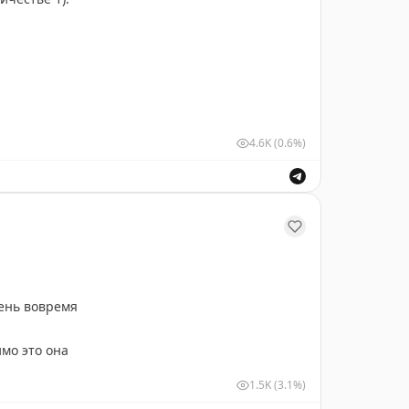
4.6K
(0.6%)
чень вовремя
мо это она
1.5K
(3.1%)