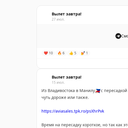
Вылет завтра!
27 июл.
Смо
❤
10
🔥
6
👍
5
💅
1
Вылет завтра!
15 июл.
Из Владивостока в Манилу
🇵🇭
с пересадкой 
чуть дороже или также.
https://aviasales.tpk.ro/psXhrPvk
Время на пересадку короткое, но так как 