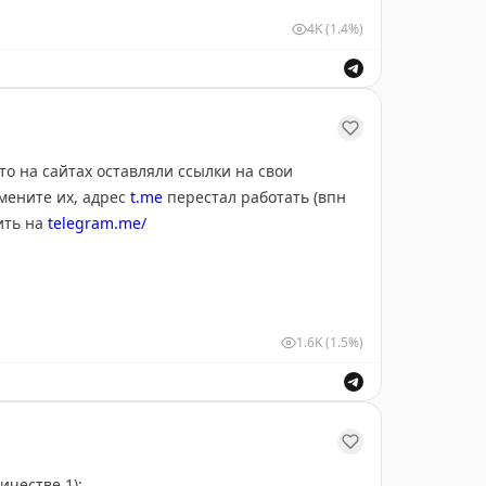
trip.com
)
4K
(1.4%)
-то на сайтах оставляли ссылки на свои
амените их, адрес
t.me
перестал работать (впн
ить на
telegram.me/
1.6K
(1.5%)
 раньше)
ичестве 1):