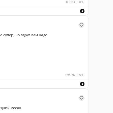
863
(0.8%)
рофлот дает скидки за 1000 миль, цены не супер, но вдруг вам надо
4.6K
(0.5%)
ли сразу в обе с доплатой 2000 миль.
u-ru/
их найти поставьте галочку «за мили».
едний месяц