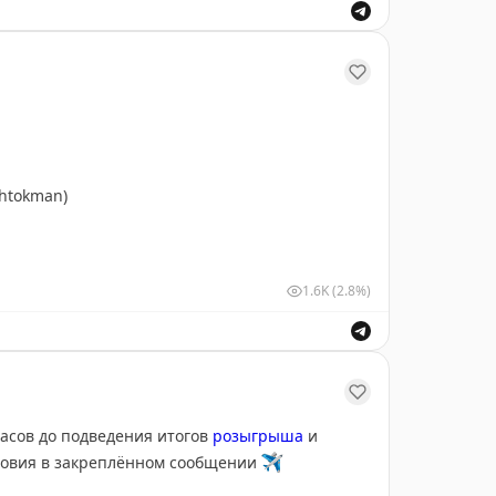
shtokman)
1.6K
(2.8%)
асов до подведения итогов
розыгрыша
и
словия в закреплённом сообщении
✈️