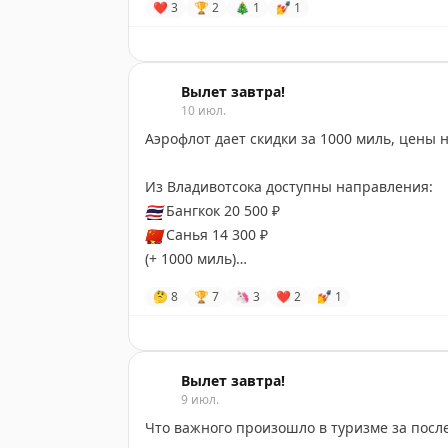
❤
3
🏆
2
🎄
1
💅
1
Вылет завтра!
10 июл.
Аэ
Из Владивотсока доступны направления:
🇹🇭
Бангкок 20 500 ₽
🇨🇳
Cанья 14 300 ₽
(+ 1000 миль)
🤔
8
🏆
7
🦄
3
❤
2
💅
1
В обратную сторону акция тоже действует и
Покупать на сайте
https://www.aeroflot.ru/r
Билеты доступны на июль-сентябрь, чтобы 
Вылет завтра!
9 июл.
Что важного произошло в туризме за посл