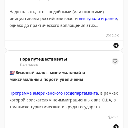
Надо сказать, что с подобными (или похожими)
инициативами российские власти
выступали и ранее
,
однако до практического воплощения этих
предложений дело пока не дошло. Более того, в
12.9K
профессиональной среде
усомнились
в правильности
такого подхода.
Пора путешествовать!
В июле лидер внепарламентской «Российской партии
3 дн назад
пенсионеров за социальную справедливость» (РППСС)
🇺🇸
Визовый залог: минимальный и
Эрик Праздников
призвал ввести
льготы на
максимальный пороги увеличены
авиабилеты для пожилых людей
–
дифференцированные, в зависимости от возраста.
Программа американского Госдепартамента
, в рамках
которой соискателям неиммиграционных виз США, в
Буквально несколько дней назад в Думе вновь
том числе туристических, из ряда государств
заявили о
недопустимости овербукинга
на
придётся оплачивать так называемый «возвратный
авиарейсах (в
Киргизии
, к слову, недавно такой
2.9K
ваучер», из
пилотной
стала постоянной.
запрет закрепили законодательно).