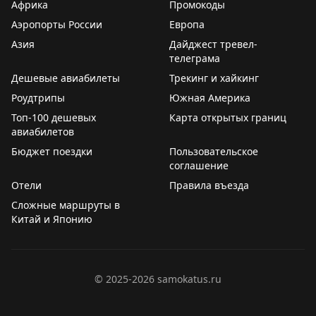
Африка
Промокоды
структуры Федерального агентства воздушного
данный момент ничего неизвестно.
Аэропорты России
Европа
транспорта и нарушение процедуры принятия
Азия
Дайджест тревел-
решения.
👉
«Пора путешествовать!» – подпишись:
Telegram
телеграма
|
MAX
Дешевые авиабилеты
Трекинг и хайкинг
——————————————————
Фото:
izhavia.su
.
Роудтрипы
Южная Америка
Топ-100 дешевых
Карта открытых границ
👉
«Пора путешествовать!» – подпишись:
Telegram
авиабилетов
|
MAX
Бюджет поездки
Пользовательское
соглашение
Отели
Правила въезда
Сложные маршруты в
Китай и Японию
©
2025-2026
samokatus.ru