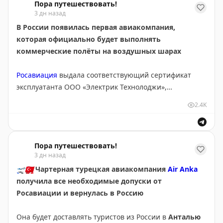
Пора путешествовать!
языках, а также голограмма с изображением
линии. В действующих сейчас терминалах 1 и 1А
3 дн назад
государственного герба Белоруссии. Справа – печать.
проведут реновацию и оставят там только
В России появилась первая авиакомпания,
международные рейсы.
которая официально будет выполнять
коммерческие полёты на воздушных шарах
👉
«Пора путешествовать!» – подпишись:
Telegram
|
MAX
Росавиация
выдала соответствующий сертификат
эксплуатанта ООО «Электрик Технолоджи»,
работающему под брендом «Открытое Небо».
2.4K
Документ даёт право на осуществление перевозок на
лёгком пилотируемом воздушном судне и включает
Пора путешествовать!
эксплуатационные спецификации на свободный
3 дн назад
аэростат AT104 модели 902TА производства
🛫
🇹🇷
Чартерная турецкая авиакомпания
Air Anka
отечественного предприятия «Русбал». Вместимость
получила все необходимые допуски от
корзины – пять человек.
Росавиации и вернулась в Россию
Кроме того, отвечающим требованиям Федеральных
Она будет доставлять туристов из России в
Анталью
авиационных правил (ФАП) признан ещё один