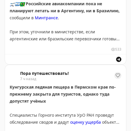
🛫
🇦🇷
🇧🇷
Российские авиакомпании пока не
якобы недружественном отношении в Грузии к
планируют летать ни в Аргентину, ни в Бразилию,
россиянам была опубликована с фейковых аккаунтов,
сообщили в
Минтрансе
.
созданных за пределами республики. Затем эти
сообщения стали распространять люди,
При этом, уточнили в министерстве, если
оппозиционно настроенные к действующей
аргентинские или бразильские перевозчики готовы
грузинской власти.
запустить такие рейсы, РФ рассмотрит их заявки.
533
👉
«Пора путешествовать!» – подпишись:
Telegram
Аналогичный
комментарий
прозвучал двумя днями
|
MAX
ранее относительно возобновления авиасообщения
Пора путешествовать!
между
Россией
и
Мексикой
: мы – нет, будет желание
7 ч назад
противоположной стороны – почему нет?
Кунгурская ледяная пещера в Пермском крае по-
прежнему закрыта для туристов, однако туда
В феврале текущего года наш министр транспорта
допустят учёных
Андрей Никитин
отмечал
, что в случае с
Бразилией
,
в частности,
заинтересованность есть у обоих
Специалисты Горного института УрО РАН проведут
государств
. По его словам, Россия готова создать
обследование сводов и дадут
оценку ущерба
объекта
комфортные условия для бразильских перевозчиков,
от деятельности предыдущего оператора – ООО
однако те пока осторожничают.