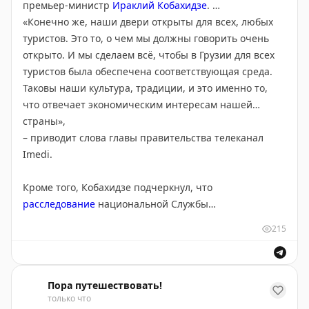
премьер-министр
Ираклий Кобахидзе
.
«Конечно же, наши двери открыты для всех, любых
туристов. Это то, о чем мы должны говорить очень
открыто. И мы сделаем всё, чтобы в Грузии для всех
туристов была обеспечена соответствующая среда.
Таковы наши культура, традиции, и это именно то,
что отвечает экономическим интересам нашей
страны»,
– приводит слова главы правительства телеканал
Imedi.
Кроме того, Кобахидзе подчеркнул, что
расследование
национальной Службы
госбезопасности (СГБ), о котором стало сегодня,
215
необходимо довести до конца: лица, причастные к
действиям против интересов страны, должны быть
выявлены и понести ответственность.
Пора путешествовать!
только что
Как и ранее СГБ, премьер заявил, что информация о